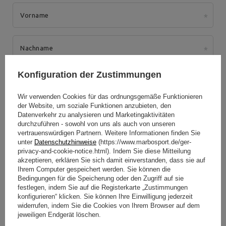
Vorname
Nachname
Konfiguration der Zustimmungen
Straße und Hausnummer
Wir verwenden Cookies für das ordnungsgemäße Funktionieren
der Website, um soziale Funktionen anzubieten, den
Postleitzahl
Ort
Datenverkehr zu analysieren und Marketingaktivitäten
durchzuführen - sowohl von uns als auch von unseren
vertrauenswürdigen Partnern. Weitere Informationen finden Sie
Land:
unter
Datenschutzhinweise
(https://www.marbosport.de/ger-
Telefonnummer
privacy-and-cookie-notice.html). Indem Sie diese Mitteilung
akzeptieren, erklären Sie sich damit einverstanden, dass sie auf
Ihrem Computer gespeichert werden. Sie können die
Bedingungen für die Speicherung oder den Zugriff auf sie
E-Mail-Adresse
festlegen, indem Sie auf die Registerkarte „Zustimmungen
konfigurieren“ klicken. Sie können Ihre Einwilligung jederzeit
widerrufen, indem Sie die Cookies von Ihrem Browser auf dem
Lieferung an eine andere Adresse:
jeweiligen Endgerät löschen.