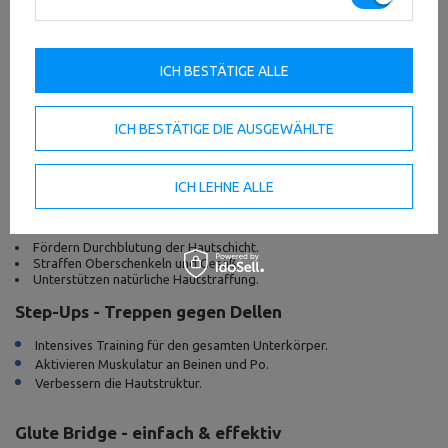
Bereich. Diese Übungen kräftigen gezielt die Muskulatur, straffen die
Haut und verbessern das Hautbild sichtbar - egal ob im Studio oder mit
einfachem
itness-Zubehör
F für zu Hause.
ICH BESTÄTIGE ALLE
Hip Thrust - für ein starkes Gesäß
Stärkt den Po-Muskel gezielt.
ICH BESTÄTIGE DIE AUSGEWÄHLTE
Aktiviert tiefes Bindegewebe.
Ideal mit Fitnessband oder Zusatzgewicht.
ICH LEHNE ALLE
Ausfallschritte (Lunges) - Bein und Po in Kombi
Fördern Durchblutung der Hautschicht.
Straffen Oberschenkeln und Gesäß.
Unterstützen natürliche Hautstraffung.
Step-Ups - Treppen gegen Dellen
Intensives Training für den gesamten Unterkörper.
Aktivieren Muskulatur an Beinen und Po.
Verbessern die Hautstruktur.
Glute Bridge - einfach & effektiv