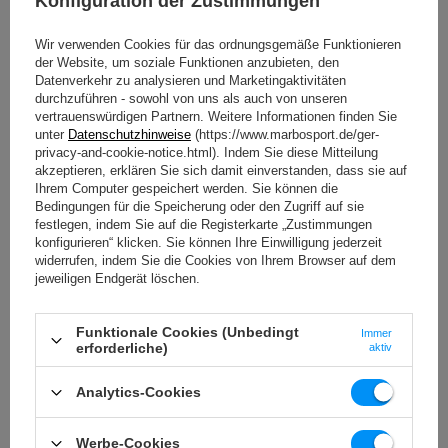
Konfiguration der Zustimmungen
Wir verwenden Cookies für das ordnungsgemäße Funktionieren
der Website, um soziale Funktionen anzubieten, den
Datenverkehr zu analysieren und Marketingaktivitäten
durchzuführen - sowohl von uns als auch von unseren
vertrauenswürdigen Partnern. Weitere Informationen finden Sie
unter
Datenschutzhinweise
(https://www.marbosport.de/ger-
privacy-and-cookie-notice.html). Indem Sie diese Mitteilung
akzeptieren, erklären Sie sich damit einverstanden, dass sie auf
Ihrem Computer gespeichert werden. Sie können die
Bedingungen für die Speicherung oder den Zugriff auf sie
festlegen, indem Sie auf die Registerkarte „Zustimmungen
konfigurieren“ klicken. Sie können Ihre Einwilligung jederzeit
widerrufen, indem Sie die Cookies von Ihrem Browser auf dem
jeweiligen Endgerät löschen.
Funktionale Cookies (Unbedingt
Top 5 Übungen gegen Cellulite - Po und
Immer
erforderliche)
aktiv
Oberschenkel gezielt trainieren
Analytics-Cookies
Wer gezielt gegen Cellulite arbeiten möchte, sollte regelmäßig
trainieren - besonders dort, wo Fettzellen und schwaches Bindegewebe
zusammentreffen: an Po, Oberschenkeln und im Bauch-Beine-Po-
Werbe-Cookies