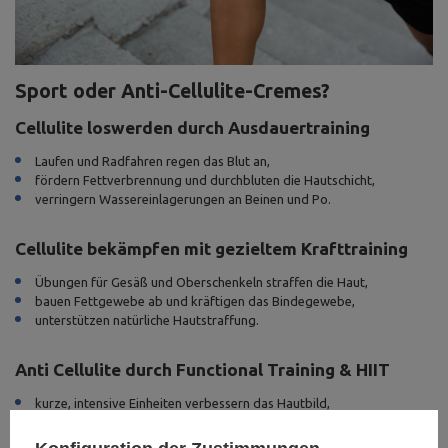
Sport oder Anti-Cellulite-Cremes?
Cellulite loswerden durch Ausdauertraining
Laufen und Radfahren regen das Blut an,
fördern Fettverbrennung und durchbluten die Hautschicht,
verringern Wassereinlagerungen an Beinen und Po.
Cellulite bekämpfen mit gezieltem Krafttraining
Übungen für Gesäß und Oberschenkeln straffen die Haut,
bauen Fettgewebe ab und kräftigen das Bindegewebe,
unterstützen natürliche Hautstraffung.
Anti Cellulite durch Functional Training & HIIT
kurze, intensive Einheiten verbessern das Hautbild,
trainieren den gesamten Körper und fördern die Durchblutung,
zeigen schnelle Auswirkungen - ganz ohne teure Behandlungen.