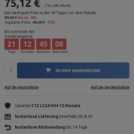
75,12 €
/
St.
inkl. MwSt.
Der niedrigste Preis in den 30 Tagen vor dem Rabatt:
80,00 €
bis zu -6%
regulärer Preis:
88,38 €
-15%
Bis zum Ende des
Sonderangebot:
21
12
45
05
Tage
Stunden
Minuten
Sekunden
IN DEN WARENKORB
Auf die Wunschliste
Auf die Vergleichsliste
Garantie
C12 LC24 H24 12 Monate
kostenlose Lieferung
innerhalb DE & AT
kostenlose Rücksendung
bis 14 Tage