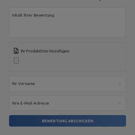
Spółka Komandytowa
Postal Code:
27-200
City:
Starachowice
Country:
Polen
Inhalt Ihrer Bewertung
E-mail address:
serwis@marbosport.eu
Ihr Produktfoto hinzufügen:
Ihr Vorname
Ihre E-Mail-Adresse
BEWERTUNG ABSCHICKEN