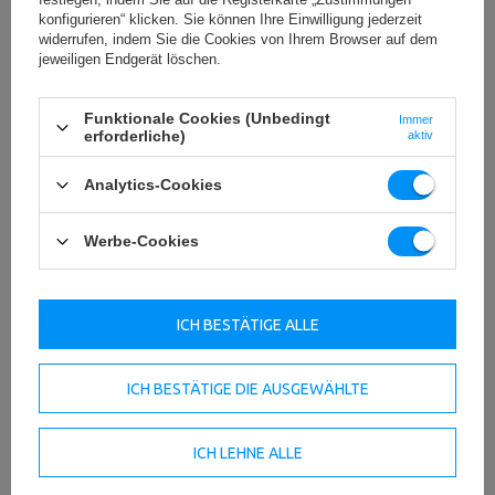
Rutschfeste Oberfläche
konfigurieren“ klicken. Sie können Ihre Einwilligung jederzeit
widerrufen, indem Sie die Cookies von Ihrem Browser auf dem
Der Stepper verhindert ein Abrutschen während des
jeweiligen Endgerät löschen.
Trainings. Egal, ob Sie einfache Schritte, Sprünge oder
andere Bewegungen ausführen, Sie können sicher sein,
dass Ihr Fuß nicht von der Step-Oberfläche abrutscht.
Funktionale Cookies (Unbedingt
Immer
erforderliche)
aktiv
HERUNTERLADEN
Analytics-Cookies
WICHTIGE SICHERHEITSHINWEISE
Werbe-Cookies
ICH BESTÄTIGE ALLE
Technische Daten
ICH BESTÄTIGE DIE AUSGEWÄHLTE
ICH LEHNE ALLE
Länge
98 cm