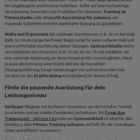
dir Langlebigkeit und höchste Sicherheit. Achte auf eine hochwertige
Verarbeitung, besonders bei Produkten für intensives
Training im
Fitnessstudio
oder
CrossFit Ausrüstung für zuhause
, um
maximale Sicherheit und eine dauerhafte Nutzung zu garantieren.
Maße und Ergonomie:
Ein optimaler Durchmesser (z.B. 35 cm bei Wall
Balls, 52-56 cm Länge bei Power Bags) sorgt für einen sicheren Halt und
eine komfortable Ausführung deiner Übungen.
Gymnastikbälle
sind in
verschiedenen Durchmessern (z.B. 55 cm, 65 cm, 75 cm) erhältlich, um
eine optimale Anpassung an deine Körpergröße zu ermöglichen. Diese
präzise Abstimmung unterstützt dich bei der korrekten
Übungsausführung, beugt Verletzungen vor und ist besonders bei
Geräten für das
Krafttraining
entscheidend für deinen Erfolg.
Finde die passende Ausrüstung für dein
Leistungsniveau
Anfänger:
Beginne mit leichteren Gewichten, um die korrekte Technik
zu erlernen und ein solides Fundament aufzubauen. Ein
Power Bag
Trainingssack - UpForm 5 kg
oder ein
Gymnastikball
ist ideal für den
Einstieg in dein
Fitness Training zuhause
und hilft dir, die Grundlagen
sicher und effektiv zu meistern.