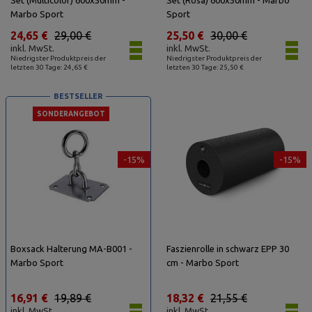
Set (Multicolor) 600x50mm -
Set (Rosa) 600x50mm - Marbo
Marbo Sport
Sport
24,65 €
29,00 €
25,50 €
30,00 €
inkl. MwSt.
inkl. MwSt.
Niedrigster Produktpreis der
Niedrigster Produktpreis der
letzten 30 Tage: 24,65 €
letzten 30 Tage: 25,50 €
BESTSELLER
SONDERANGEBOT
-15%
-15%
Boxsack Halterung MA-B001 -
Faszienrolle in schwarz EPP 30
Marbo Sport
cm - Marbo Sport
16,91 €
19,89 €
18,32 €
21,55 €
inkl. MwSt.
inkl. MwSt.