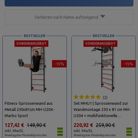
Sortieren nach Name aufsteigend
BESTSELLER
BESTSELLER
SONDERANGEBOT
SONDERANGEBOT
-15%
-15%
2
Fitness-Sprossenwand aus
Set MHU1 | Sprossenwand zur
Metall 230x81cm MH-U204 -
Wandmontage 230 x 81 cm MH-
Marbo Sport
U204 + multifunktionelle
Klimmzugstange für die
127,42 €
149,90 €
220,92 €
259,90 €
Wandmontage (2in1) MH-U205 -
inkl. MwSt.
inkl. MwSt.
Marbo Sport
Niedrigster Produktpreis der
Niedrigster Produktpreis der