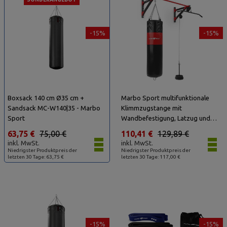
-15%
-15%
Boxsack 140 cm Ø35 cm +
Marbo Sport multifunktionale
Sandsack MC-W140|35 - Marbo
Klimmzugstange mit
Sport
Wandbefestigung, Latzug und
Boxsackhalterung (3in1) MH-
63,75 €
75,00 €
110,41 €
129,89 €
D204 - Marbo Sport
inkl. MwSt.
inkl. MwSt.
Niedrigster Produktpreis der
Niedrigster Produktpreis der
letzten 30 Tage: 63,75 €
letzten 30 Tage: 117,00 €
-15%
-15%