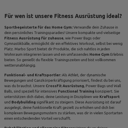
Für wen ist unsere Fitness Ausrüstung ideal?
Sportbegeisterte für das Home Gym:
Verwandle dein Zuhause in
dein persönliches Trainingsparadies! Unsere kompakte und vielseitige
Fitness Ausrüstung für zuhause
, wie Power Bags oder
Gymnastikbälle, ermöglicht dir ein effektives Workout, selbst bei wenig
Platz. Marbo Sport bietet dir Produkte, die sich nahtlos in jeden
Wohnraum integrieren lassen und ein umfassendes
Home Gym
Erlebnis
bieten. So genießt du flexible Trainingszeiten und bist vollkommen
wetterunabhängig.
Funktional- und Kraftsportler:
Als Athlet, der dynamische
Bewegungen und Ganzkörperkräftigung priorisiert, findest du bei uns,
was du brauchst. Unsere
CrossFit Ausrüstung
, Power Bags und Wall
Balls, sind speziell für intensives
Functional Training
konzipiert. Sie
unterstützen dich dabei, deine Leistung in Disziplinen wie
Kraftsport
und
Bodybuilding
signifikant zu steigern. Diese Ausrüstung ist darauf
ausgelegt, deine funktionelle Kraft gezielt zu erhöhen und dich bei
komplexen Bewegungsmustern zu stärken, was dir in vielen Sportarten
einen entscheidenden Vorteil verschafft.