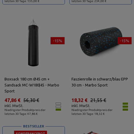
letzten 30 Tage: 135,00 €
letzten 30 Tage: 234,00 €
-15%
-15%
Boxsack 180 cm Ø45 cm +
Faszienrolle in schwarz/blau EPP
Sandsack MC-W180|45 - Marbo
30 cm - Marbo Sport
Sport
47,86 €
56,30 €
18,32 €
21,55 €
inkl. MwSt.
inkl. MwSt.
Niedrigster Produktpreis der
Niedrigster Produktpreis der
letzten 30 Tage: 47,86 €
letzten 30 Tage: 18,32 €
BESTSELLER
SONDERANGEBOT