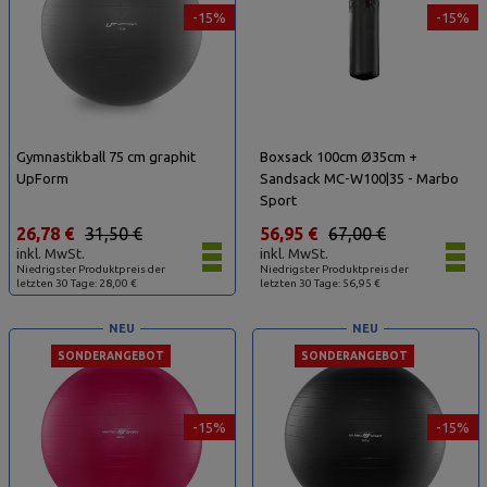
-15%
-15%
Gymnastikball 75 cm graphit
Boxsack 100cm Ø35cm +
UpForm
Sandsack MC-W100|35 - Marbo
Sport
26,78 €
31,50 €
56,95 €
67,00 €
inkl. MwSt.
inkl. MwSt.
Niedrigster Produktpreis der
Niedrigster Produktpreis der
letzten 30 Tage: 28,00 €
letzten 30 Tage: 56,95 €
NEU
NEU
SONDERANGEBOT
SONDERANGEBOT
-15%
-15%