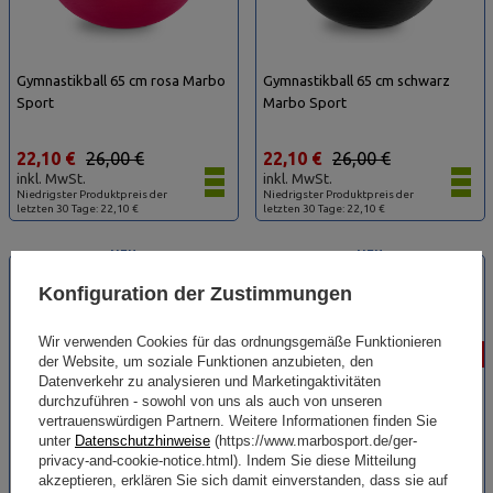
Gymnastikball 65 cm rosa Marbo
Gymnastikball 65 cm schwarz
Sport
Marbo Sport
22,10 €
26,00 €
22,10 €
26,00 €
inkl. MwSt.
inkl. MwSt.
Niedrigster Produktpreis der
Niedrigster Produktpreis der
letzten 30 Tage: 22,10 €
letzten 30 Tage: 22,10 €
NEU
NEU
SONDERANGEBOT
SONDERANGEBOT
Konfiguration der Zustimmungen
Wir verwenden Cookies für das ordnungsgemäße Funktionieren
-15%
-15%
der Website, um soziale Funktionen anzubieten, den
Datenverkehr zu analysieren und Marketingaktivitäten
durchzuführen - sowohl von uns als auch von unseren
vertrauenswürdigen Partnern. Weitere Informationen finden Sie
unter
Datenschutzhinweise
(https://www.marbosport.de/ger-
privacy-and-cookie-notice.html). Indem Sie diese Mitteilung
akzeptieren, erklären Sie sich damit einverstanden, dass sie auf