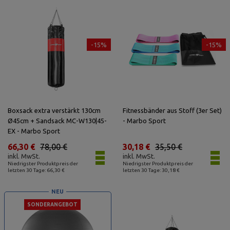
-15%
-15%
Boxsack extra verstärkt 130cm
Fitnessbänder aus Stoff (3er Set)
Ø45cm + Sandsack MC-W130|45-
- Marbo Sport
EX - Marbo Sport
66,30 €
78,00 €
30,18 €
35,50 €
inkl. MwSt.
inkl. MwSt.
Niedrigster Produktpreis der
Niedrigster Produktpreis der
letzten 30 Tage: 66,30 €
letzten 30 Tage: 30,18 €
NEU
SONDERANGEBOT