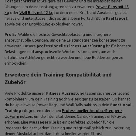
Fortgeschrittene:
Steigere das Gewicht und die Intensität deiner
Übungen, um deine Leistungsgrenzen zu erweitern.
Power Bags mit 15
kg
oder
Wall Balls mit 12 kg
fordern deine Kraft und Ausdauer gezielt
heraus und unterstützen dich optimal beim Fortschritt im
Kraftsport
sowie bei der Entwicklung explosiver Power.
Profis:
Wähle die höchste Gewichtsbelastung und integriere
anspruchsvolle Übungen, um deine Leistungsgrenzen konsequent zu
erweitern. Unsere
professionelle Fitness Ausrüstung
ist für höchste
Belastungen und anspruchsvolle Workouts konzipiert, um auch
erfahrenen Athleten gerecht zu werden und neue Bestleistungen zu
ermöglichen.
Erweitere dein Training: Kompatibilität und
Zubehör
Viele Produkte unserer
Fitness Ausrüstung
lassen sich hervorragend
kombinieren, um dein Training noch vielseitiger zu gestalten. So kannst
du beispielsweise Power Bags und Wall Balls nahtlos in dein
Functional
Training
integrieren oder einen
Professioneller Aerobic-Stepper -
UpForm
nutzen, um die Intensität deines Cardio-Trainings effektiv zu
erhöhen. Eine
Massagerolle
ist ein perfektes Zubehör für die
Regeneration nach jedem Training und trägt maßgeblich zur Lockerung
deiner Muskulatur bei, damit du schneller wieder fit bist.