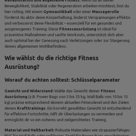
Rehabilitation und allgemeine Fitness:
Wenn du an deiner
Beweglichkeit, Stabilität oder Regeneration arbeiten möchtest, bist du
hier richtig. Mit einem
Gymnastikball
oder einer
Massagerolle
förderst du aktiv deine Körperhaltung, linderst Verspannungen effektiv
und verbesserst deine Flexibilität – essenziell für ein gesundes und
ausgewogenes Training. Diese
Fitnessausrüstung
ist ideal für
präventive Maßnahmen und sanfte Workouts, unterstützt dich aber
auch optimal bei der Genesung nach Verletzungen oder zur Steigerung
deines allgemeinen Wohlbefindens.
Wie wählst du die richtige Fitness
Ausrüstung?
Worauf du achten solltest: Schlüsselparameter
Gewicht und Widerstand:
Wähle das Gewicht deiner
Fitness
Ausrüstung
(z.B. Power Bags von 5 bis 25 kg, Wall Balls von 10 bis 15
kg) präzise entsprechend deinem aktuellen Fitnesslevel und den Zielen
deines
Krafttrainings
. Ein korrekt gewähltes Gewicht ist entscheidend
für effektive Fortschritte, hilft dir Überlastungen zu vermeiden und
ermöglicht dir so ein sicheres und zielgerichtetes Training.
Material und Haltbarkeit:
Robuste Materialien wie strapazierfähiges
PVC für Wall Balls oder reißfestes Textil für Power Bags gewährleisten