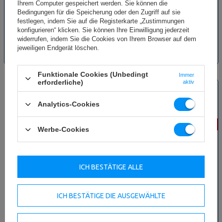
Gymnastikball 55 cm grau Marbo
Gymnastikball 65 cm grün
Ihrem Computer gespeichert werden. Sie können die
Sport
UpForm
Bedingungen für die Speicherung oder den Zugriff auf sie
festlegen, indem Sie auf die Registerkarte „Zustimmungen
konfigurieren“ klicken. Sie können Ihre Einwilligung jederzeit
20,83 €
24,50 €
25,42 €
29,90 €
widerrufen, indem Sie die Cookies von Ihrem Browser auf dem
inkl. MwSt.
inkl. MwSt.
jeweiligen Endgerät löschen.
Niedrigster Produktpreis der
Niedrigster Produktpreis der
letzten 30 Tage: 20,83 €
letzten 30 Tage: 27,00 €
Funktionale Cookies (Unbedingt
Immer
BESTSELLER
erforderliche)
aktiv
SONDERANGEBOT
Analytics-Cookies
-15%
-15%
Werbe-Cookies
ICH BESTÄTIGE ALLE
Massagerolle EPP 45 cm
Boxsackhalter MA-B002 - Marbo
ICH BESTÄTIGE DIE AUSGEWÄHLTE
schwarz/blau - Marbo Sport
Sport