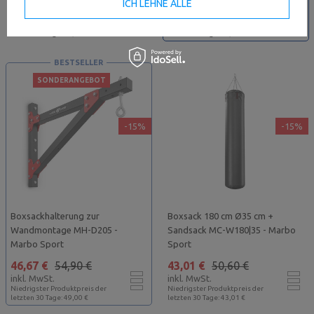
20,60 €
24,23 €
55,16 €
64,89 €
ICH LEHNE ALLE
inkl. MwSt.
inkl. MwSt.
Niedrigster Produktpreis der
Niedrigster Produktpreis der
letzten 30 Tage: 20,60 €
letzten 30 Tage: 58,00 €
BESTSELLER
SONDERANGEBOT
-15%
-15%
Boxsackhalterung zur
Boxsack 180 cm Ø35 cm +
Wandmontage MH-D205 -
Sandsack MC-W180|35 - Marbo
Marbo Sport
Sport
46,67 €
54,90 €
43,01 €
50,60 €
inkl. MwSt.
inkl. MwSt.
Niedrigster Produktpreis der
Niedrigster Produktpreis der
letzten 30 Tage: 49,00 €
letzten 30 Tage: 43,01 €