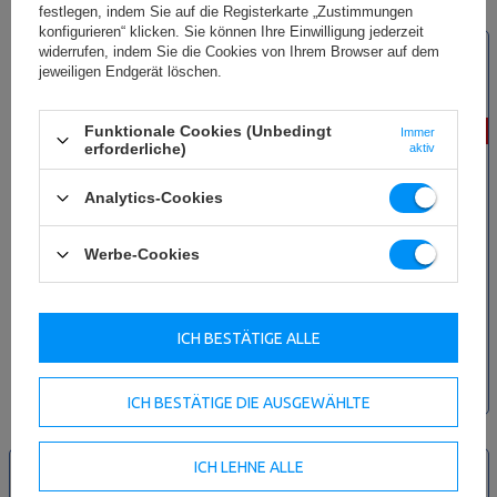
festlegen, indem Sie auf die Registerkarte „Zustimmungen
konfigurieren“ klicken. Sie können Ihre Einwilligung jederzeit
NEU
widerrufen, indem Sie die Cookies von Ihrem Browser auf dem
SONDERANGEBOT
jeweiligen Endgerät löschen.
Funktionale Cookies (Unbedingt
-15%
-15%
Immer
erforderliche)
aktiv
Analytics-Cookies
Werbe-Cookies
Fitnessbänder aus Stoff (3er Set)
Gymnastikball 65 cm rosa Marbo
- Marbo Sport
Sport
ICH BESTÄTIGE ALLE
30,18 €
35,50 €
22,10 €
26,00 €
inkl. MwSt.
inkl. MwSt.
Niedrigster Produktpreis der
Niedrigster Produktpreis der
ICH BESTÄTIGE DIE AUSGEWÄHLTE
letzten 30 Tage: 30,18 €
letzten 30 Tage: 22,10 €
NEU
NEU
ICH LEHNE ALLE
SONDERANGEBOT
SONDERANGEBOT