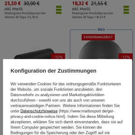
25,50 €
30,00 €
18,32 €
21,55 €
inkl. MwSt.
inkl. MwSt.
Niedrigster Produktpreis der
Niedrigster Produktpreis der
letzten 30 Tage: 25,50 €
letzten 30 Tage: 18,32 €
NEU
SONDERANGEBOT
-15%
-15%
Konfiguration der Zustimmungen
Wir verwenden Cookies für das ordnungsgemäße Funktionieren
der Website, um soziale Funktionen anzubieten, den
Datenverkehr zu analysieren und Marketingaktivitäten
Massagerolle EPP 45 cm schwarz
Gymnastikball 75 cm graphit
durchzuführen - sowohl von uns als auch von unseren
- Marbo Sport
UpForm
vertrauenswürdigen Partnern. Weitere Informationen finden Sie
unter
Datenschutzhinweise
(https://www.marbosport.de/ger-
20,60 €
privacy-and-cookie-notice.html). Indem Sie diese Mitteilung
24,23 €
26,78 €
31,50 €
akzeptieren, erklären Sie sich damit einverstanden, dass sie auf
inkl. MwSt.
inkl. MwSt.
Niedrigster Produktpreis der
Ihrem Computer gespeichert werden. Sie können die
Niedrigster Produktpreis der
letzten 30 Tage: 20,60 €
letzten 30 Tage: 28,00 €
Bedingungen für die Speicherung oder den Zugriff auf sie