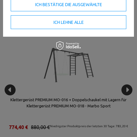
ICH BESTÄTIGE DIE AUSGEWÄHLTE
ICH LEHNE ALLE
Bestseller
Klettergerüst PREMIUM MO-016 + Doppelschaukel mit Lagern für
Klettergerüst PREMIUM MO-018 - Marbo Sport
€
774,40 €
880,00 €
Niedrigster Produktpreis der letzten 30 Tage: 783,20 €