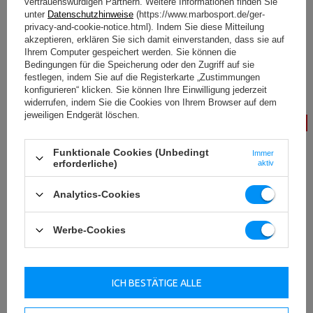
vertrauenswürdigen Partnern. Weitere Informationen finden Sie
Bohrung MW-O15-OLI - Marbo
Sport
unter
Datenschutzhinweise
(https://www.marbosport.de/ger-
Sport
90,00 €
privacy-and-cookie-notice.html). Indem Sie diese Mitteilung
inkl. MwSt.
82,50 €
inkl. MwSt.
akzeptieren, erklären Sie sich damit einverstanden, dass sie auf
Ihrem Computer gespeichert werden. Sie können die
Bedingungen für die Speicherung oder den Zugriff auf sie
festlegen, indem Sie auf die Registerkarte „Zustimmungen
konfigurieren“ klicken. Sie können Ihre Einwilligung jederzeit
widerrufen, indem Sie die Cookies von Ihrem Browser auf dem
jeweiligen Endgerät löschen.
-15%
Funktionale Cookies (Unbedingt
Immer
erforderliche)
aktiv
Analytics-Cookies
Gummierte Hantelscheibe aus
Polyurethan Olympic
Gusseisen 15 kg mit ø31 mm
Hantelscheiben 15 kg - UpForm
Werbe-Cookies
Bohrung MW-O15G-kier - Marbo
Sport
90,00 €
inkl. MwSt.
88,81 €
104,48 €
inkl. MwSt.
ICH BESTÄTIGE ALLE
Niedrigster Produktpreis der
letzten 30 Tage: 94,00 €