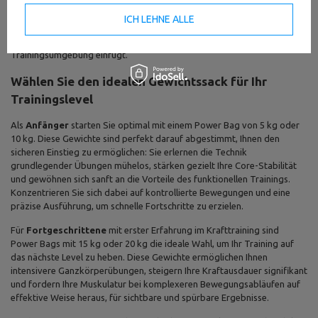
und praktische Lösung, wenn Sie
hochwertige Gewichtssäcke
bestellen
möchten, die trotz attraktiver Preise höchste Funktionalität
ICH LEHNE ALLE
und erstklassige Qualität liefern. Profitieren Sie zusätzlich von ihrem
professionellen Erscheinungsbild, das sich nahtlos und stilvoll in jede
Trainingsumgebung einfügt.
Wählen Sie den idealen Gewichtssack für Ihr
Trainingslevel
Als
Anfänger
starten Sie optimal mit einem Power Bag von 5 kg oder
10 kg. Diese Gewichte sind perfekt darauf abgestimmt, Ihnen den
sicheren Einstieg zu ermöglichen: Sie erlernen die Technik
grundlegender Übungen mühelos, stärken gezielt Ihre Core-Stabilität
und gewöhnen sich sanft an die Vorteile des funktionellen Trainings.
Konzentrieren Sie sich dabei auf kontrollierte Bewegungen und eine
präzise Ausführung, um schnelle Fortschritte zu erzielen.
Für
Fortgeschrittene
mit erster Erfahrung im Krafttraining sind
Power Bags mit 15 kg oder 20 kg die ideale Wahl, um Ihr Training auf
das nächste Level zu heben. Diese Gewichte ermöglichen Ihnen
intensivere Ganzkörperübungen, steigern Ihre Kraftausdauer signifikant
und fordern Ihre Muskulatur bei komplexeren Bewegungsabläufen auf
effektive Weise heraus, für sichtbare und spürbare Ergebnisse.