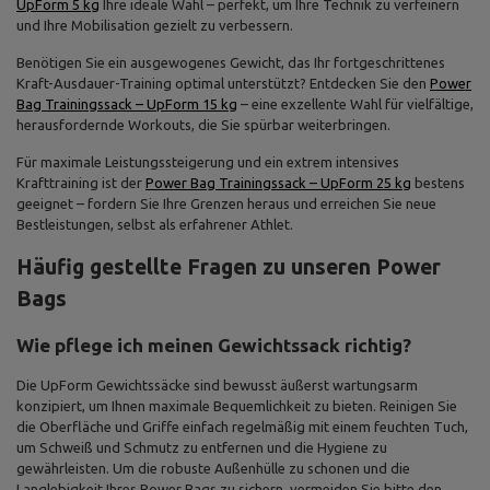
UpForm 5 kg
Ihre ideale Wahl – perfekt, um Ihre Technik zu verfeinern
und Ihre Mobilisation gezielt zu verbessern.
Benötigen Sie ein ausgewogenes Gewicht, das Ihr fortgeschrittenes
Kraft-Ausdauer-Training optimal unterstützt? Entdecken Sie den
Power
Bag Trainingssack – UpForm 15 kg
– eine exzellente Wahl für vielfältige,
herausfordernde Workouts, die Sie spürbar weiterbringen.
Für maximale Leistungssteigerung und ein extrem intensives
Krafttraining ist der
Power Bag Trainingssack – UpForm 25 kg
bestens
geeignet – fordern Sie Ihre Grenzen heraus und erreichen Sie neue
Bestleistungen, selbst als erfahrener Athlet.
Häufig gestellte Fragen zu unseren Power
Bags
Wie pflege ich meinen Gewichtssack richtig?
Die UpForm Gewichtssäcke sind bewusst äußerst wartungsarm
konzipiert, um Ihnen maximale Bequemlichkeit zu bieten. Reinigen Sie
die Oberfläche und Griffe einfach regelmäßig mit einem feuchten Tuch,
um Schweiß und Schmutz zu entfernen und die Hygiene zu
gewährleisten. Um die robuste Außenhülle zu schonen und die
Langlebigkeit Ihres Power Bags zu sichern, vermeiden Sie bitte den