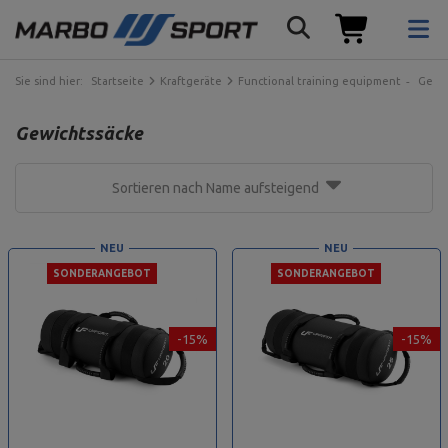
Sie sind hier:
Startseite
Kraftgeräte
Functional training equipment
Gewic
Gewichtssäcke
Sortieren nach Name aufsteigend
NEU
NEU
SONDERANGEBOT
SONDERANGEBOT
-15%
-15%