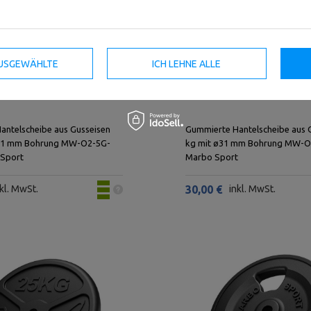
 AUSGEWÄHLTE
ICH LEHNE ALLE
antelscheibe aus Gusseisen
Gummierte Hantelscheibe aus 
ø31 mm Bohrung MW-O2-5G-
kg mit ø31 mm Bohrung MW-O5
 Sport
Marbo Sport
kl. MwSt.
30,00 €
inkl. MwSt.