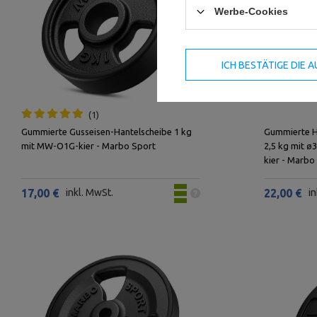
Werbe-Cookies
ICH BESTÄTIGE DIE
1
Gummierte Gusseisen-Hantelscheibe 1 kg
Gummierte H
mit MW-O1G-kier - Marbo Sport
2,5 kg mit 
kier - Marbo
17,00 €
inkl. MwSt.
22,00 €
in