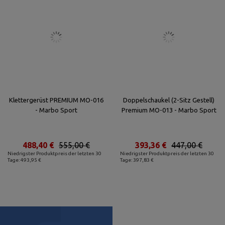
Klettergerüst PREMIUM MO-016
Doppelschaukel (2-Sitz Gestell)
- Marbo Sport
Premium MO-013 - Marbo Sport
488,40 €
555,00 €
393,36 €
447,00 €
Niedrigster Produktpreis der letzten 30
Niedrigster Produktpreis der letzten 30
Tage: 493,95 €
Tage: 397,83 €