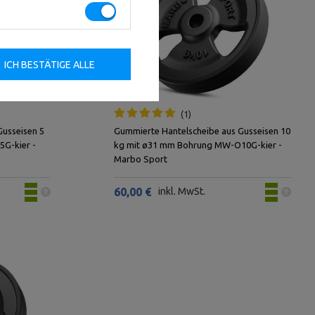
ICH BESTÄTIGE ALLE
1
Gusseisen 5
Gummierte Hantelscheibe aus Gusseisen 10
G-kier -
kg mit ø31 mm Bohrung MW-O10G-kier -
Marbo Sport
60,00 €
inkl. MwSt.