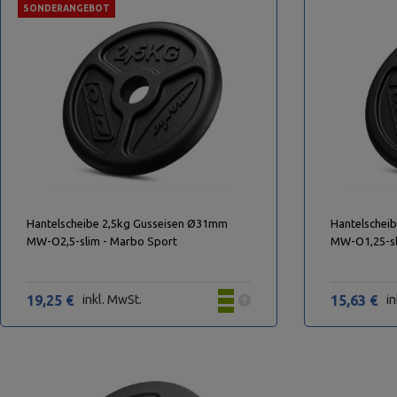
SONDERANGEBOT
Hantelscheibe 2,5kg Gusseisen Ø31mm
Hantelschei
MW-O2,5-slim - Marbo Sport
MW-O1,25-sl
19,25 €
inkl. MwSt.
15,63 €
in