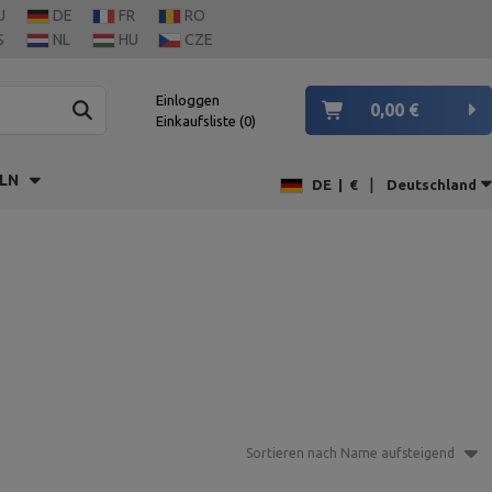
U
DE
FR
RO
S
NL
HU
CZE
Einloggen
0,00 €
Einkaufsliste
0
LN
|
DE
|
€
Deutschland
Sortieren nach Name aufsteigend