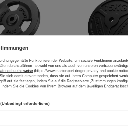
ustimmungen
ordnungsgemäße Funktionieren der Website, um soziale Funktionen anzubiet
be Gusseisen 20kg 31mm 3-
Hantelscheibe 15kg Gusseise
täten durchzuführen - sowohl von uns als auch von unseren vertrauenswürdig
20-kier - Marbo Sport
MW-O15-slim - Marbo Sport
atenschutzhinweise
(https://www.marbosport.de/ger-privacy-and-cookie-notic
n Sie sich damit einverstanden, dass sie auf Ihrem Computer gespeichert wer
riff auf sie festlegen, indem Sie auf die Registerkarte „Zustimmungen konfigu
en, indem Sie die Cookies von Ihrem Browser auf dem jeweiligen Endgerät lösc
inkl. MwSt.
82,50 €
inkl. MwSt.
(Unbedingt erforderliche)