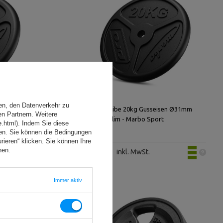
en, den Datenverkehr zu
n Ø31mm
Hantelscheibe 20kg Gusseisen Ø31mm
en Partnern. Weitere
MW-O20-slim - Marbo Sport
e.html). Indem Sie diese
den. Sie können die Bedingungen
rieren“ klicken. Sie können Ihre
hen.
110,00 €
inkl. MwSt.
Immer aktiv