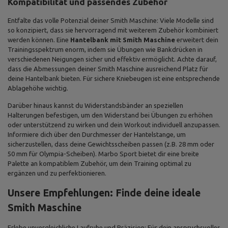
Kompatibilität und passendes Zubehör
Entfalte das volle Potenzial deiner Smith Maschine: Viele Modelle sind
so konzipiert, dass sie hervorragend mit weiterem Zubehör kombiniert
werden können. Eine
Hantelbank mit Smith Maschine
erweitert dein
Trainingsspektrum enorm, indem sie Übungen wie Bankdrücken in
verschiedenen Neigungen sicher und effektiv ermöglicht. Achte darauf,
dass die Abmessungen deiner Smith Maschine ausreichend Platz für
deine Hantelbank bieten. Für sichere Kniebeugen ist eine entsprechende
Ablagehöhe wichtig.
Darüber hinaus kannst du Widerstandsbänder an speziellen
Halterungen befestigen, um den Widerstand bei Übungen zu erhöhen
oder unterstützend zu wirken und dein Workout individuell anzupassen.
Informiere dich über den Durchmesser der Hantelstange, um
sicherzustellen, dass deine Gewichtsscheiben passen (z.B. 28 mm oder
50 mm für Olympia-Scheiben). Marbo Sport bietet dir eine breite
Palette an kompatiblem Zubehör, um dein Training optimal zu
ergänzen und zu perfektionieren.
Unsere Empfehlungen: Finde deine ideale
Smith Maschine
Erlebe unvergleichliche Laufruhe und Präzision: Für dein anspruchsvolles