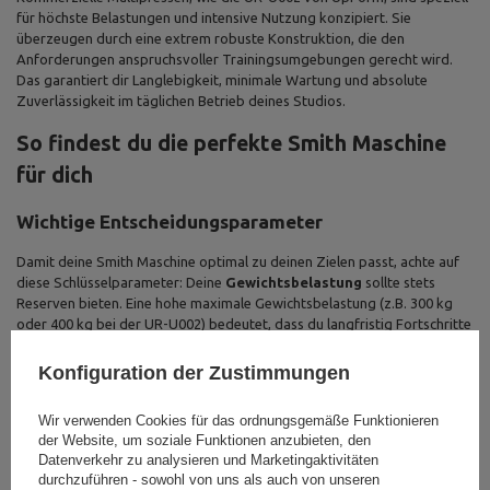
für höchste Belastungen und intensive Nutzung konzipiert. Sie
überzeugen durch eine extrem robuste Konstruktion, die den
Anforderungen anspruchsvoller Trainingsumgebungen gerecht wird.
Das garantiert dir Langlebigkeit, minimale Wartung und absolute
Zuverlässigkeit im täglichen Betrieb deines Studios.
So findest du die perfekte Smith Maschine
für dich
Wichtige Entscheidungsparameter
Damit deine Smith Maschine optimal zu deinen Zielen passt, achte auf
diese Schlüsselparameter: Deine
Gewichtsbelastung
sollte stets
Reserven bieten. Eine hohe maximale Gewichtsbelastung (z.B. 300 kg
oder 400 kg bei der UR-U002) bedeutet, dass du langfristig Fortschritte
erzielst, ohne das Gerät zu überlasten. Die
Stabilität der
Konstruktion
, erkennbar an robusten Stahlprofilen (z.B. 50x50x2 mm
Konfiguration der Zustimmungen
oder 125x60x3 mm), gewährleistet deine Sicherheit und die
Langlebigkeit der Maschine. Die
Art der Führung
beeinflusst dein
Wir verwenden Cookies für das ordnungsgemäße Funktionieren
Trainingsgefühl: Linearlager (wie bei der MS-U117 2.0) bieten eine
der Website, um soziale Funktionen anzubieten, den
unvergleichlich sanfte und geräuschlose Bewegung – für ein
Datenverkehr zu analysieren und Marketingaktivitäten
erstklassiges Trainingserlebnis. Herkömmliche Gleitführungen mit
durchzuführen - sowohl von uns als auch von unseren