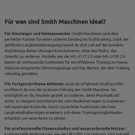
Für wen sind Smith Maschinen ideal?
Für Einsteiger und Heimanwender:
Smith Maschinen sind dein
perfekter Partner für einen sicheren Einstieg ins Krafttraining. Dank der
geführten Langhantelbewegung kannst du dich voll auf die korrekte
Ausführung deiner Übungen konzentrieren, ohne das Risiko, das
Gewicht zu verlieren. Modelle wie die MS-U117 2.0 oder MS-U105 2.0
bieten dir umfassende Funktionen für ein effektives Training zu Hause,
inklusive integrierter Klimmzugstange und Dip-Barren, die dein Training
vielseitig gestalten.
Für fortgeschrittene Athleten:
Auch als erfahrener Kraftsportler
profitierst du von der präzisen Führung der Smith Maschine. Sie
ermöglicht es dir, Muskeln gezielt zu isolieren, deine Maximalkraft
sicher zu steigern und intensiv bis zum Muskelversagen zu trainieren –
mit maximaler Kontrolle. Durch zusätzliche Funktionen wie freie
Langhantelhalterungen erweitern sich deine Trainingsmöglichkeiten
erheblich, um neue Reize zu setzen.
Für professionelle Fitnessstudios und anspruchsvolle Nutzer:
Kommerzielle Multipressen, wie die UR-U002 von UpForm, sind speziell