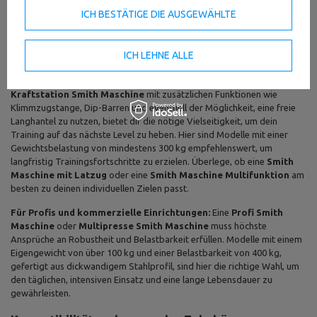
Bedienung ist ideal. Die geführte Bewegung minimiert das
ICH BESTÄTIGE DIE AUSGEWÄHLTE
Verletzungsrisiko erheblich, was das Erlernen neuer Übungen erleichtert
und dir Selbstvertrauen gibt. Achte auf eine Maschine mit mehreren
Arretierungspunkten und Puffern, die die Hantelstange bei
ICH LEHNE ALLE
unkontrolliertem Absenken sicher schützen.
Für Fortgeschrittene und ambitionierte Heimanwender:
Eine
Kraftstation Smith Maschine
mit zusätzlichen Funktionen wie
Klimmzugstange, Dip-Barren und eventuell der Möglichkeit, eine freie
Langhantel zu nutzen, bietet dir die nötige Vielseitigkeit, um dein
Training auf das nächste Level zu heben. Hier sind Modelle mit einer
Gewichtsbelastung von mindestens 300 kg empfehlenswert, um
langfristig Trainingsfortschritte zu erzielen. Überlege, ob eine
Smith
Maschine mit Latzug
oder eine
Smith Maschine Multifunktion
am
besten zu deinen individuellen Zielen passt.
Für Profis und kommerzielle Einrichtungen:
Eine
Profi Smith
Maschine
oder
Multipresse Smith Maschine
muss höchste
Ansprüche an Robustheit und Belastbarkeit erfüllen. Modelle mit einem
Eigengewicht von über 100 kg und einer Belastbarkeit von 400 kg,
gefertigt aus dickwandigem Stahlprofil, sind hier die richtige Wahl, um
den täglichen, intensiven Einsatz und eine lange Lebensdauer zu
gewährleisten.