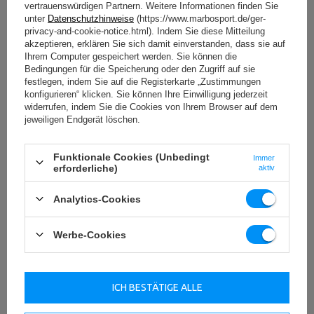
Puffern schützen den Schlitten und bieten ebenfalls zuverlässige
vertrauenswürdigen Partnern. Weitere Informationen finden Sie
Performance.
unter
Datenschutzhinweise
(https://www.marbosport.de/ger-
privacy-and-cookie-notice.html). Indem Sie diese Mitteilung
Maximiere dein Training durch
zusätzliche Funktionen
: Viele Smith
akzeptieren, erklären Sie sich damit einverstanden, dass sie auf
Maschinen bieten integrierte Klimmzugstangen, Dip-Griffe oder
Ihrem Computer gespeichert werden. Sie können die
Halterungen für Widerstandsbänder, die das Training vielseitiger
Bedingungen für die Speicherung oder den Zugriff auf sie
gestalten und dir neue Übungsmöglichkeiten eröffnen. Die Möglichkeit,
festlegen, indem Sie auf die Registerkarte „Zustimmungen
das Gerät dauerhaft am Boden zu befestigen, erhöht die Sicherheit und
konfigurieren“ klicken. Sie können Ihre Einwilligung jederzeit
Standfestigkeit zusätzlich. Praktische Ablagemöglichkeiten für
widerrufen, indem Sie die Cookies von Ihrem Browser auf dem
Hantelscheiben halten deinen Trainingsbereich ordentlich und
jeweiligen Endgerät löschen.
ermöglichen dir schnelle Gewichtswechsel ohne Unterbrechung.
Achte auf die
Länge und den Durchmesser der Hantelstange
,
Funktionale Cookies (Unbedingt
Immer
erforderliche)
damit deine vorhandenen Hantelscheiben perfekt passen. Einige
aktiv
Maschinen sind für Olympia-Gewichtsscheiben (50 mm Durchmesser)
ausgelegt, andere für Standardgewichte (25 mm oder 28 mm). Wähle
Analytics-Cookies
das passende System, um sofort mit deinem Training zu starten, ohne
zusätzliche Ausrüstung kaufen zu müssen.
Werbe-Cookies
Deine Smith Maschine passend zu deinem
Trainingslevel
ICH BESTÄTIGE ALLE
Für Anfänger und Gelegenheitstrainierende:
Eine
Smith
Maschine für zu Hause
mit Fokus auf Sicherheit und einfacher