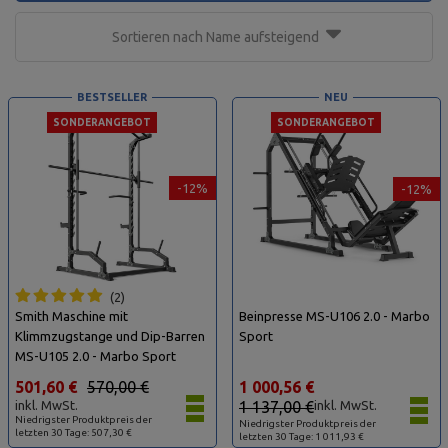
Sortieren nach Name aufsteigend
BESTSELLER
NEU
SONDERANGEBOT
SONDERANGEBOT
-12%
-12%
2
Smith Maschine mit
Beinpresse MS-U106 2.0 - Marbo
Klimmzugstange und Dip-Barren
Sport
MS-U105 2.0 - Marbo Sport
501,60 €
570,00 €
1 000,56 €
inkl. MwSt.
1 137,00 €
inkl. MwSt.
Niedrigster Produktpreis der
Niedrigster Produktpreis der
letzten 30 Tage: 507,30 €
letzten 30 Tage: 1 011,93 €