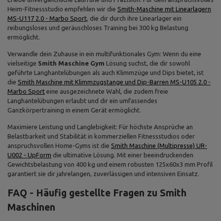
Heim-Fitnessstudio empfehlen wir die
Smith-Maschine mit Linearlagern
MS-U117 2.0 - Marbo Sport
, die dir durch ihre Linearlager ein
reibungsloses und geräuschloses Training bei 300 kg Belastung
ermöglicht.
Verwandle dein Zuhause in ein multifunktionales Gym: Wenn du eine
vielseitige
Smith Maschine Gym
Lösung suchst, die dir sowohl
geführte Langhantelübungen als auch Klimmzüge und Dips bietet, ist
die
Smith Maschine mit Klimmzugstange und Dip-Barren MS-U105 2.0 -
Marbo Sport
eine ausgezeichnete Wahl, die zudem freie
Langhantelübungen erlaubt und dir ein umfassendes
Ganzkörpertraining in einem Gerät ermöglicht.
Maximiere Leistung und Langlebigkeit: Für höchste Ansprüche an
Belastbarkeit und Stabilität in kommerziellen Fitnessstudios oder
anspruchsvollen Home-Gyms ist die
Smith Maschine (Multipresse) UR-
U002 - UpForm
die ultimative Lösung. Mit einer beeindruckenden
Gewichtsbelastung von 400 kg und einem robusten 125x60x3 mm Profil
garantiert sie dir jahrelangen, zuverlässigen und intensiven Einsatz.
FAQ - Häufig gestellte Fragen zu Smith
Maschinen