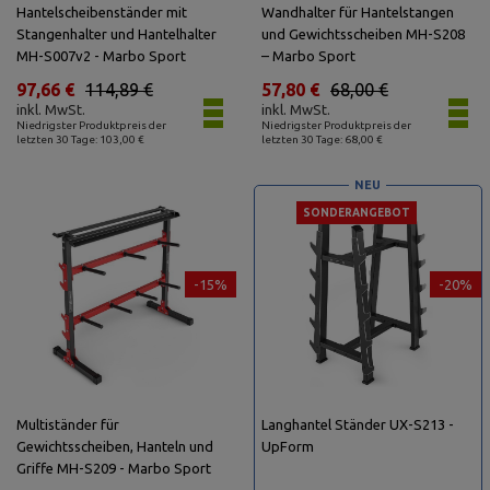
Hantelscheibenständer mit
Wandhalter für Hantelstangen
Stangenhalter und Hantelhalter
und Gewichtsscheiben MH-S208
MH-S007v2 - Marbo Sport
– Marbo Sport
97,66 €
114,89 €
57,80 €
68,00 €
inkl. MwSt.
inkl. MwSt.
Niedrigster Produktpreis der
Niedrigster Produktpreis der
letzten 30 Tage: 103,00 €
letzten 30 Tage: 68,00 €
NEU
SONDERANGEBOT
-15%
-20%
Multiständer für
Langhantel Ständer UX-S213 -
Gewichtsscheiben, Hanteln und
UpForm
Griffe MH-S209 - Marbo Sport