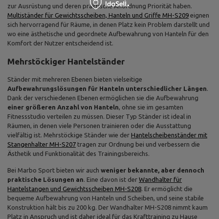
zur Ausrüstung und deren praktische Anordnung Priorität haben.
Multiständer für Gewichtsscheiben, Hanteln und Griffe MH-S209
eignen
sich hervorragend für Räume, in denen Platz kein Problem darstellt und
wo eine ästhetische und geordnete Aufbewahrung von Hanteln für den
Komfort der Nutzer entscheidend ist.
Mehrstöckiger Hantelständer
Ständer mit mehreren Ebenen bieten vielseitige
Aufbewahrungslösungen für Hanteln unterschiedlicher Längen
.
Dank der verschiedenen Ebenen ermöglichen sie die Aufbewahrung
einer größeren Anzahl von Hanteln
, ohne sie im gesamten
Fitnessstudio verteilen zu müssen. Dieser Typ Ständer ist ideal in
Räumen, in denen viele Personen trainieren oder die Ausstattung
vielfältig ist. Mehrstöckige Ständer wie der
Hantelscheibenständer mit
Stangenhalter MH-S207
tragen zur Ordnung bei und verbessern die
Ästhetik und Funktionalität des Trainingsbereichs.
Bei Marbo Sport bieten wir auch
weniger bekannte, aber dennoch
praktische Lösungen an
. Eine davon ist der
Wandhalter für
Hantelstangen und Gewichtsscheiben MH-S208
. Er ermöglicht die
bequeme Aufbewahrung von Hanteln und Scheiben, und seine stabile
Konstruktion hält bis zu 200 kg. Der Wandhalter MH-S208 nimmt kaum
Platz in Anspruch und ist daher ideal für das Krafttraining zu Hause