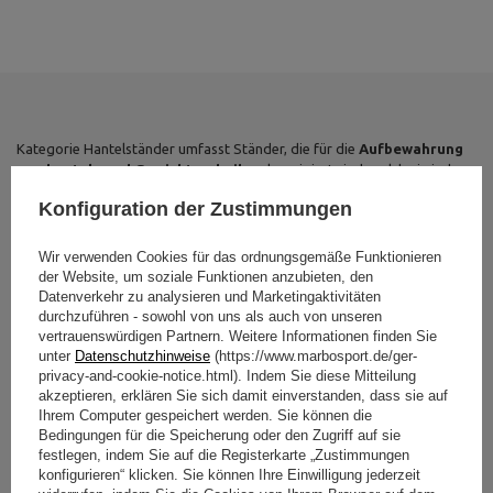
Kategorie Hantelständer umfasst Ständer, die für die
Aufbewahrung
von hanteln und Gewichtsscheiben
konzipiert sind, welche in jedem
professionellen und privaten Fitnessstudio unerlässlich sind.
Konfiguration der Zustimmungen
Hantelablagen
helfen nicht nur dabei, Ordnung im
Trainingsbereich zu halten, sondern sorgen auch für Sicherheit
bei der Nutzung der Ausrüstung
. Die richtige Aufbewahrung von
Wir verwenden Cookies für das ordnungsgemäße Funktionieren
Langhanteln und Scheiben
schützt sie vor Beschädigungen
und
der Website, um soziale Funktionen anzubieten, den
minimiert gleichzeitig das Risiko von Unfällen und Kratzern auf
Datenverkehr zu analysieren und Marketingaktivitäten
durchzuführen - sowohl von uns als auch von unseren
dem Boden
.
vertrauenswürdigen Partnern. Weitere Informationen finden Sie
In unserem Sortiment finden Sie
Hantelständer aus robustem und
unter
Datenschutzhinweise
(https://www.marbosport.de/ger-
langlebigem Stahl
. Dieses Material gewährleistet die Stabilität der
privacy-and-cookie-notice.html). Indem Sie diese Mitteilung
akzeptieren, erklären Sie sich damit einverstanden, dass sie auf
gesamten Konstruktion sowie eine hohe Ästhetik. Zudem sind viele
Ihrem Computer gespeichert werden. Sie können die
unserer Modelle, wie zum Beispiel der
Langhantelständer UR-S001 -
Bedingungen für die Speicherung oder den Zugriff auf sie
UpForm
, mit rutschfesten Pads ausgestattet, die das Verrutschen des
festlegen, indem Sie auf die Registerkarte „Zustimmungen
Geräts auf dem Boden minimieren. Dies garantiert den Trainierenden
konfigurieren“ klicken. Sie können Ihre Einwilligung jederzeit
Sicherheit und Komfort beim Training.