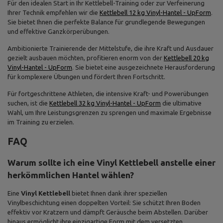
Für den idealen Start in Ihr Kettlebell-Training oder zur Verfeinerung
Ihrer Technik empfehlen wir die
Kettlebell 12 kg Vinyl-Hantel - UpForm
.
Sie bietet Ihnen die perfekte Balance für grundlegende Bewegungen
und effektive Ganzkörperübungen.
Ambitionierte Trainierende der Mittelstufe, die ihre Kraft und Ausdauer
gezielt ausbauen möchten, profitieren enorm von der
Kettlebell 20 kg
Vinyl-Hantel - UpForm
. Sie bietet eine ausgezeichnete Herausforderung
für komplexere Übungen und fördert Ihren Fortschritt.
Für fortgeschrittene Athleten, die intensive Kraft- und Powerübungen
suchen, ist die
Kettlebell 32 kg Vinyl-Hantel - UpForm
die ultimative
Wahl, um Ihre Leistungsgrenzen zu sprengen und maximale Ergebnisse
im Training zu erzielen.
FAQ
Warum sollte ich eine Vinyl Kettlebell anstelle einer
herkömmlichen Hantel wählen?
Eine
Vinyl Kettlebell
bietet Ihnen dank ihrer speziellen
Vinylbeschichtung einen doppelten Vorteil: Sie schützt Ihren Boden
effektiv vor Kratzern und dämpft Geräusche beim Abstellen. Darüber
hinaus ermöglicht ihre einzigartige Form mit dem versetzten