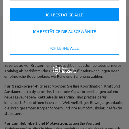
ICH BESTÄTIGE ALLE
ICH BESTÄTIGE DIE AUSGEWÄHLTE
Für wen sind Vinyl Kettlebells geeignet?
ICH LEHNE ALLE
Für Ihr Zuhause:
Sie möchten effizient trainieren, ohne Kompromisse
bei Komfort und Schutz einzugehen? Die
Vinyl Kettlebell
ist die ideale
Lösung. Ihre innovative Vinylbeschichtung bewahrt Ihre Böden
zuverlässig vor Kratzern und ermöglicht ein deutlich geräuschärmeres
Training als herkömmliche Hanteln. Perfekt für Mietwohnungen oder
empfindliche Bodenbeläge, wo Ruhe und Schonung zählen.
Für Ganzkörper-Fitness:
Möchten Sie Ihre Koordination, Kraft und
Ausdauer durch dynamische, fordernde Ganzkörperübungen auf ein
neues Level heben?
Kettlebells aus Vinyl
sind präzise dafür
konzipiert. Sie eröffnen Ihnen eine Welt vielfältiger Bewegungsabläufe,
die Ihren gesamten Körper fordern und Ihre Rumpfmuskulatur effektiv
stabilisieren.
Für Langlebigkeit und Motivation:
Legen Sie Wert auf
Trainingsgeräte, die Sie über Jahre begleiten und gleichzeitig optisch