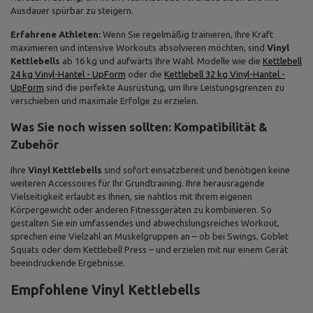
Ausdauer spürbar zu steigern.
Erfahrene Athleten:
Wenn Sie regelmäßig trainieren, Ihre Kraft
maximieren und intensive Workouts absolvieren möchten, sind
Vinyl
Kettlebells
ab 16 kg und aufwärts Ihre Wahl. Modelle wie die
Kettlebell
24 kg Vinyl-Hantel - UpForm
oder die
Kettlebell 32 kg Vinyl-Hantel -
UpForm
sind die perfekte Ausrüstung, um Ihre Leistungsgrenzen zu
verschieben und maximale Erfolge zu erzielen.
Was Sie noch wissen sollten: Kompatibilität &
Zubehör
Ihre
Vinyl Kettlebells
sind sofort einsatzbereit und benötigen keine
weiteren Accessoires für Ihr Grundtraining. Ihre herausragende
Vielseitigkeit erlaubt es Ihnen, sie nahtlos mit Ihrem eigenen
Körpergewicht oder anderen Fitnessgeräten zu kombinieren. So
gestalten Sie ein umfassendes und abwechslungsreiches Workout,
sprechen eine Vielzahl an Muskelgruppen an – ob bei Swings, Goblet
Squats oder dem Kettlebell Press – und erzielen mit nur einem Gerät
beeindruckende Ergebnisse.
Empfohlene Vinyl Kettlebells