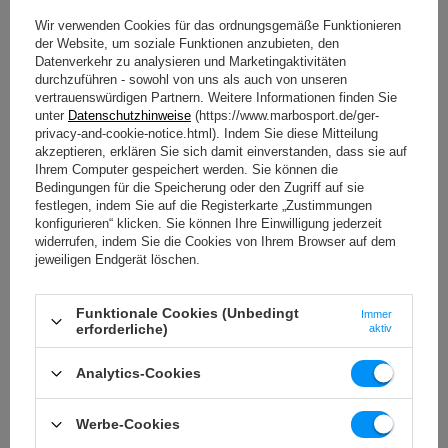
Wir verwenden Cookies für das ordnungsgemäße Funktionieren
der Website, um soziale Funktionen anzubieten, den
Datenverkehr zu analysieren und Marketingaktivitäten
durchzuführen - sowohl von uns als auch von unseren
Bestseller
vertrauenswürdigen Partnern. Weitere Informationen finden Sie
unter
Datenschutzhinweise
(https://www.marbosport.de/ger-
privacy-and-cookie-notice.html). Indem Sie diese Mitteilung
akzeptieren, erklären Sie sich damit einverstanden, dass sie auf
Ihrem Computer gespeichert werden. Sie können die
Bedingungen für die Speicherung oder den Zugriff auf sie
festlegen, indem Sie auf die Registerkarte „Zustimmungen
konfigurieren“ klicken. Sie können Ihre Einwilligung jederzeit
widerrufen, indem Sie die Cookies von Ihrem Browser auf dem
jeweiligen Endgerät löschen.
Funktionale Cookies (Unbedingt
Immer
erforderliche)
aktiv
Klettergerüst PREMIUM MO-016 + Doppelschaukel mit Lagern für
Klettergerüst PREMIUM MO-018 - Marbo Sport
Analytics-Cookies
€
774,40 €
880,00 €
Niedrigster Produktpreis der letzten 30 Tage: 783,20 €
Werbe-Cookies