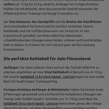
online
von 12 kg bis 32 kg, ideal für Anfänger bis Fortgeschrittene.
Wählen Sie mit Bedacht, denn das passende Gewicht maximiert die
Effektivität Ihres Trainings und beugt Frustration vor.
Der
Durchmesser des Handgriffs
und die
Breite der Handfläche
sind entscheidend für Ihren Komfort und Ihre Sicherheit. Unsere
Kettlebells sind mit Griffdurchmessern von 34 mm bis 41 mm
ergonomisch gestaltet, um Ihnen selbst bei intensivsten,
schweißtreibenden Übungen einen festen, sicheren und komfortablen
Halt zu bieten. So können Sie sich voll und ganz auf Ihre Leistung
konzentrieren.
Die perfekte Kettlebell für dein Fitnesslevel
Anfänger:
Für einen sicheren Start und um die Technik fehlerfrei zu
erlernen, empfehlen wir eine
Vinyl Kettlebell
im Bereich von 4–12 kg.
Mit unserer
Kettlebell 12 kg Vinyl-Hantel - UpForm
legen Sie eine solide
Basis für langfristigen Trainingserfolg.
Fortgeschrittene Anfänger & Mittelstufe:
Haben Sie bereits erste
Erfahrungen gesammelt und sind bereit für komplexere Übungen wie
Swings oder Goblet Squats? Gewichte von 12–16 kg sind ideal. Die
Kettlebell 16 kg Vinyl-Hantel - UpForm
bietet Ihnen genau die richtige
Herausforderung, um Ihren Muskelaufbau voranzutreiben und Ihre