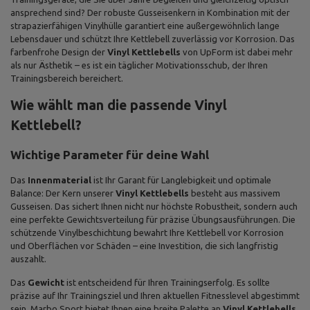
ansprechend sind? Der robuste Gusseisenkern in Kombination mit der
strapazierfähigen Vinylhülle garantiert eine außergewöhnlich lange
Lebensdauer und schützt Ihre Kettlebell zuverlässig vor Korrosion. Das
farbenfrohe Design der
Vinyl Kettlebells
von UpForm ist dabei mehr
als nur Ästhetik – es ist ein täglicher Motivationsschub, der Ihren
Trainingsbereich bereichert.
Wie wählt man die passende Vinyl
Kettlebell?
Wichtige Parameter für deine Wahl
Das
Innenmaterial
ist Ihr Garant für Langlebigkeit und optimale
Balance: Der Kern unserer
Vinyl Kettlebells
besteht aus massivem
Gusseisen. Das sichert Ihnen nicht nur höchste Robustheit, sondern auch
eine perfekte Gewichtsverteilung für präzise Übungsausführungen. Die
schützende Vinylbeschichtung bewahrt Ihre Kettlebell vor Korrosion
und Oberflächen vor Schäden – eine Investition, die sich langfristig
auszahlt.
Das
Gewicht
ist entscheidend für Ihren Trainingserfolg. Es sollte
präzise auf Ihr Trainingsziel und Ihren aktuellen Fitnesslevel abgestimmt
sein. Marbo Sport bietet Ihnen eine breite Palette an
Vinyl Kettlebells