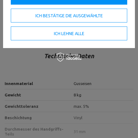
HERUNTERLADEN
WICHTIGE SICHERHEITSHINWEISE
ICH BESTÄTIGE DIE AUSGEWÄHLTE
ICH LEHNE ALLE
Technische Daten
Innenmaterial
Gusseisen
Gewicht
8 kg
Gewichttoleranz
max. 5%
Beschichtung
Vinyl
Durchmesser des Handgriffs-
31 mm
Teils