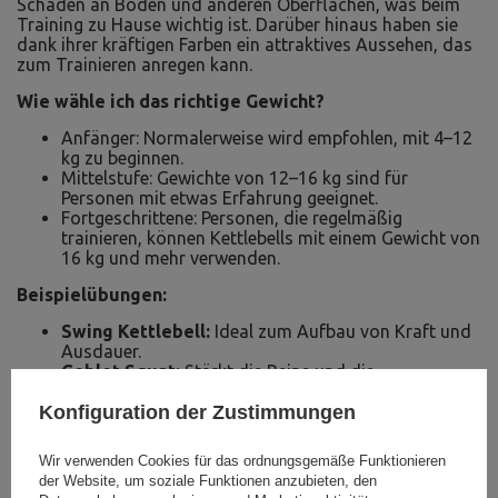
Schäden an Böden und anderen Oberflächen, was beim
Training zu Hause wichtig ist. Darüber hinaus haben sie
dank ihrer kräftigen Farben ein attraktives Aussehen, das
zum Trainieren anregen kann.
Wie wähle ich das richtige Gewicht?
Anfänger: Normalerweise wird empfohlen, mit 4–12
kg zu beginnen.
Mittelstufe: Gewichte von 12–16 kg sind für
Personen mit etwas Erfahrung geeignet.
Fortgeschrittene: Personen, die regelmäßig
trainieren, können Kettlebells mit einem Gewicht von
16 kg und mehr verwenden.
Beispielübungen:
Swing Kettlebell:
Ideal zum Aufbau von Kraft und
Ausdauer.
Goblet Squat:
Stärkt die Beine und die
Rumpfmuskulatur.
Konfiguration der Zustimmungen
Kettlebell Press:
Konzentriert sich auf die Arme
und den Oberkörper.
Wir verwenden Cookies für das ordnungsgemäße Funktionieren
der Website, um soziale Funktionen anzubieten, den