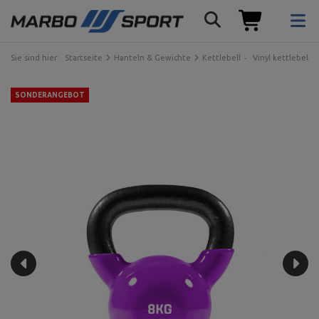
Sie sind hier:
Startseite
Hanteln & Gewichte
Kettlebell
Vinyl kettlebell
SONDERANGEBOT