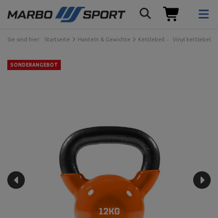
Sie sind hier:
Startseite
Hanteln & Gewichte
Kettlebell
Vinyl kettlebell
SONDERANGEBOT