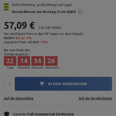
Sofort lieferbar, große Menge auf Lager
Versandbereit am Montag
from 0,00 €
57,09 €
/
St.
inkl. MwSt.
Der niedrigste Preis in den 30 Tagen vor dem Rabatt:
60,00 €
bis zu -5%
regulärer Preis:
67,16 €
-15%
Bis zum Ende des
Sonderangebot:
22
14
34
25
Tage
Stunden
Minuten
Sekunden
IN DEN WARENKORB
Auf die Wunschliste
Auf die Vergleichsliste
Garantie
Full Commercial 24 Monate