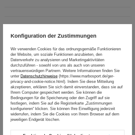
Konfiguration der Zustimmungen
Technische Daten
Wir verwenden Cookies für das ordnungsgemäße Funktionieren
der Website, um soziale Funktionen anzubieten, den
Datenverkehr zu analysieren und Marketingaktivitäten
Innenmaterial
Gusseisen
durchzuführen - sowohl von uns als auch von unseren
vertrauenswürdigen Partnern. Weitere Informationen finden Sie
Gewicht
12 kg
unter
Datenschutzhinweise
(https://www.marbosport.de/ger-
privacy-and-cookie-notice.html). Indem Sie diese Mitteilung
akzeptieren, erklären Sie sich damit einverstanden, dass sie auf
Gewichttoleranz
max. 5%
Ihrem Computer gespeichert werden. Sie können die
Bedingungen für die Speicherung oder den Zugriff auf sie
Beschichtung
Vinyl
festlegen, indem Sie auf die Registerkarte „Zustimmungen
konfigurieren“ klicken. Sie können Ihre Einwilligung jederzeit
Durchmesser des Handgriffs-
34 mm
widerrufen, indem Sie die Cookies von Ihrem Browser auf dem
Teils
jeweiligen Endgerät löschen.
Breite der Handfläche
190 mm