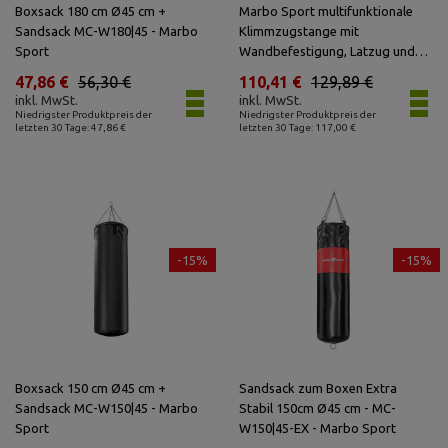
Boxsack 180 cm Ø45 cm +
Marbo Sport multifunktionale
Sandsack MC-W180|45 - Marbo
Klimmzugstange mit
Sport
Wandbefestigung, Latzug und
Boxsackhalterung (3in1) MH-
47,86 €
56,30 €
110,41 €
129,89 €
D204 - Marbo Sport
inkl. MwSt.
inkl. MwSt.
Niedrigster Produktpreis der
Niedrigster Produktpreis der
letzten 30 Tage: 47,86 €
letzten 30 Tage: 117,00 €
-15%
-15%
Boxsack 150 cm Ø45 cm +
Sandsack zum Boxen Extra
Sandsack MC-W150|45 - Marbo
Stabil 150cm Ø45 cm - MC-
Sport
W150|45-EX - Marbo Sport