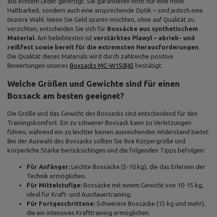
aus echtem Leder gefertigt. Sie garantieren nicht nur eine hohe
Haltbarkeit, sondern auch eine ansprechende Optik – sind jedoch eine
teurere Wahl. Wenn Sie Geld sparen möchten, ohne auf Qualität zu
verzichten, entscheiden Sie sich für
Boxsäcke aus synthetischem
Material
. Am beliebtesten ist
verstärktes Plawyl – abrieb- und
reißfest sowie bereit für die extremsten Herausforderungen
.
Die Qualität dieses Materials wird durch zahlreiche positive
Bewertungen unseres
Boxsacks MC-W150|45
bestätigt.
Welche Größen und Gewichte sind für einen
Boxsack am besten geeignet?
Die Größe und das Gewicht des Boxsacks sind entscheidend für den
Trainingskomfort. Ein zu schwerer Boxsack kann zu Verletzungen
führen, während ein zu leichter keinen ausreichenden Widerstand bietet.
Bei der Auswahl des Boxsacks sollten Sie Ihre Körpergröße und
körperliche Stärke berücksichtigen und die folgenden Tipps befolgen:
Für Anfänger:
Leichte Boxsäcke (5-10 kg), die das Erlernen der
Technik ermöglichen.
Für Mittelstufige:
Boxsäcke mit einem Gewicht von 10-15 kg,
ideal für Kraft- und Ausdauertraining.
Für Fortgeschrittene:
Schwerere Boxsäcke (15 kg und mehr),
die ein intensives Krafttraining ermöglichen.