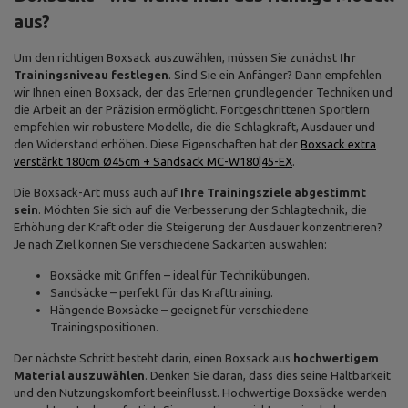
aus?
Um den richtigen Boxsack auszuwählen, müssen Sie zunächst
Ihr
Trainingsniveau festlegen
. Sind Sie ein Anfänger? Dann empfehlen
wir Ihnen einen Boxsack, der das Erlernen grundlegender Techniken und
die Arbeit an der Präzision ermöglicht. Fortgeschrittenen Sportlern
empfehlen wir robustere Modelle, die die Schlagkraft, Ausdauer und
den Widerstand erhöhen. Diese Eigenschaften hat der
Boxsack extra
verstärkt 180cm Ø45cm + Sandsack MC-W180|45-EX
.
Die Boxsack-Art muss auch auf
Ihre Trainingsziele abgestimmt
sein
. Möchten Sie sich auf die Verbesserung der Schlagtechnik, die
Erhöhung der Kraft oder die Steigerung der Ausdauer konzentrieren?
Je nach Ziel können Sie verschiedene Sackarten auswählen:
Boxsäcke mit Griffen – ideal für Technikübungen.
Sandsäcke – perfekt für das Krafttraining.
Hängende Boxsäcke – geeignet für verschiedene
Trainingspositionen.
Der nächste Schritt besteht darin, einen Boxsack aus
hochwertigem
Material auszuwählen
. Denken Sie daran, dass dies seine Haltbarkeit
und den Nutzungskomfort beeinflusst. Hochwertige Boxsäcke werden