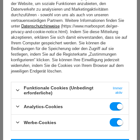
der Website, um soziale Funktionen anzubieten, den
und mit verschiedenen Aufhängungsoptionen versehen, ermöglichen sie
Datenverkehr zu analysieren und Marketingaktivitäten
ein Training mit dem Boxsack in unterschiedlichen Umgebungen.
durchzuführen - sowohl von uns als auch von unseren
Denken Sie daran, dass die in dieser Kategorie vorgestellten Boxsäcke
vertrauenswürdigen Partnern. Weitere Informationen finden Sie
nicht nur eine ausgezeichnete Wahl für Kampfsportler sind, sondern
unter
Datenschutzhinweise
(https://www.marbosport.de/ger-
auch für diejenigen, die sich auf Cardio- und Konditionstraining
privacy-and-cookie-notice.html). Indem Sie diese Mitteilung
konzentrieren.
akzeptieren, erklären Sie sich damit einverstanden, dass sie auf
Ihrem Computer gespeichert werden. Sie können die
Entdecken Sie hochwertige Boxsäcke und erzielen Sie bessere
Bedingungen für die Speicherung oder den Zugriff auf sie
Ergebnisse. Entwickeln Sie effektiv Ihre Fähigkeiten und
festlegen, indem Sie auf die Registerkarte „Zustimmungen
bereichern Sie Ihr Training mit neuen Möglichkeiten! Erfahren
konfigurieren“ klicken. Sie können Ihre Einwilligung jederzeit
Sie, warum es sich lohnt, einen Boxsack zu kaufen, und welchen
widerrufen, indem Sie die Cookies von Ihrem Browser auf dem
Sie wählen sollten.
jeweiligen Endgerät löschen.
Welche Boxsack-Arten gibt es?
Funktionale Cookies (Unbedingt
Immer
erforderliche)
Überlegen Sie, welchen Boxsack Sie kaufen sollten? Zunächst müssen
aktiv
Sie die Arten dieses Sportgeräts kennen. Es ist wichtig, dass ein richtig
ausgewählter Boxsack entscheidend für ein effektives Training ist.
Analytics-Cookies
Denken Sie daran, dass der Typ des Boxsacks von den Trainingszielen
abhängen muss. Nachfolgend stellen wir Ihnen
die beliebtesten Arten
Werbe-Cookies
von Boxsäcken und deren Anwendung
vor – dies wird Ihnen helfen,
die beste Entscheidung zu treffen. Beachten Sie, dass unsere Boxsäcke
sowohl
für das Heimtraining als auch für professionelle