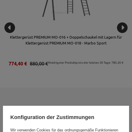
Klettergerüst PREMIUM MO-016 + Doppelschaukel mit Lagern für
Klettergerüst PREMIUM MO-018 - Marbo Sport
€
774,40 €
880,00 €
Niedrigster Produktpreis der letzten 30 Tage: 783,20 €
Hochwertige Boxsäcke sind ideal für
intensive professionelle und
amateurhafte Trainings. Sie ermöglichen die Verbesserung der
Konfiguration der Zustimmungen
Schlagtechnik, Erhöhung der Schlagkraft und Steigerung der
körperlichen Ausdauer
. Unsere Vorschläge sind die perfekte Wahl für
Wir verwenden Cookies für das ordnungsgemäße Funktionieren
diejenigen, die Boxen, Kickboxen oder Muay Thai trainieren. Flexibel