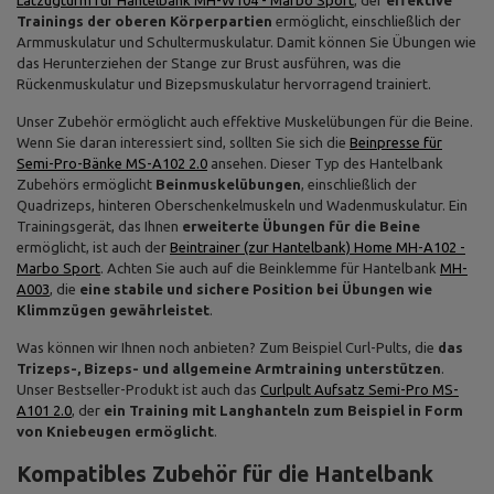
Latzugturm für Hantelbank MH-W104 - Marbo Sport
, der
effektive
Trainings der oberen Körperpartien
ermöglicht, einschließlich der
Armmuskulatur und Schultermuskulatur. Damit können Sie Übungen wie
das Herunterziehen der Stange zur Brust ausführen, was die
Rückenmuskulatur und Bizepsmuskulatur hervorragend trainiert.
Unser Zubehör ermöglicht auch effektive Muskelübungen für die Beine.
Wenn Sie daran interessiert sind, sollten Sie sich die
Beinpresse für
Semi-Pro-Bänke MS-A102 2.0
ansehen. Dieser Typ des Hantelbank
Zubehörs ermöglicht
Beinmuskelübungen
, einschließlich der
Quadrizeps, hinteren Oberschenkelmuskeln und Wadenmuskulatur. Ein
Trainingsgerät, das Ihnen
erweiterte Übungen für die Beine
ermöglicht, ist auch der
Beintrainer (zur Hantelbank) Home MH-A102 -
Marbo Sport
. Achten Sie auch auf die Beinklemme für Hantelbank
MH-
A003
, die
eine stabile und sichere Position bei Übungen wie
Klimmzügen gewährleistet
.
Was können wir Ihnen noch anbieten? Zum Beispiel Curl-Pults, die
das
Trizeps-, Bizeps- und allgemeine Armtraining unterstützen
.
Unser Bestseller-Produkt ist auch das
Curlpult Aufsatz Semi-Pro MS-
A101 2.0
, der
ein Training mit Langhanteln zum Beispiel in Form
von Kniebeugen ermöglicht
.
Kompatibles Zubehör für die Hantelbank