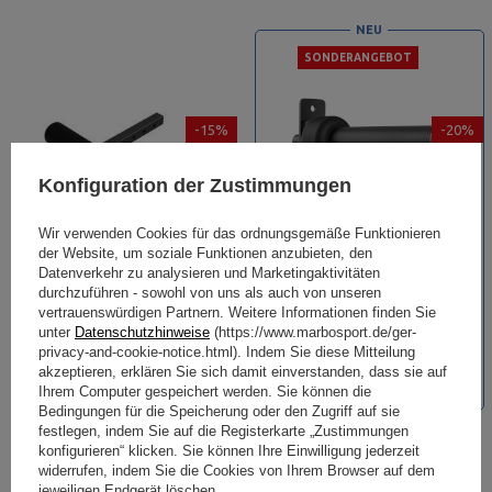
NEU
SONDERANGEBOT
-15%
-20%
Konfiguration der Zustimmungen
Wir verwenden Cookies für das ordnungsgemäße Funktionieren
der Website, um soziale Funktionen anzubieten, den
Beinklemme für Hantelbank MH-
Adapter für Olympische
Datenverkehr zu analysieren und Marketingaktivitäten
durchzuführen - sowohl von uns als auch von unseren
A003 - Marbo Sport
Gewichte 50mm UX-A001 -
vertrauenswürdigen Partnern. Weitere Informationen finden Sie
UpForm
unter
Datenschutzhinweise
(https://www.marbosport.de/ger-
22,86 €
26,89 €
71,20 €
89,00 €
privacy-and-cookie-notice.html). Indem Sie diese Mitteilung
inkl. MwSt.
inkl. MwSt.
akzeptieren, erklären Sie sich damit einverstanden, dass sie auf
Niedrigster Produktpreis der
Niedrigster Produktpreis der
Ihrem Computer gespeichert werden. Sie können die
letzten 30 Tage: 24,00 €
letzten 30 Tage: 89,00 €
Bedingungen für die Speicherung oder den Zugriff auf sie
festlegen, indem Sie auf die Registerkarte „Zustimmungen
konfigurieren“ klicken. Sie können Ihre Einwilligung jederzeit
widerrufen, indem Sie die Cookies von Ihrem Browser auf dem
jeweiligen Endgerät löschen.