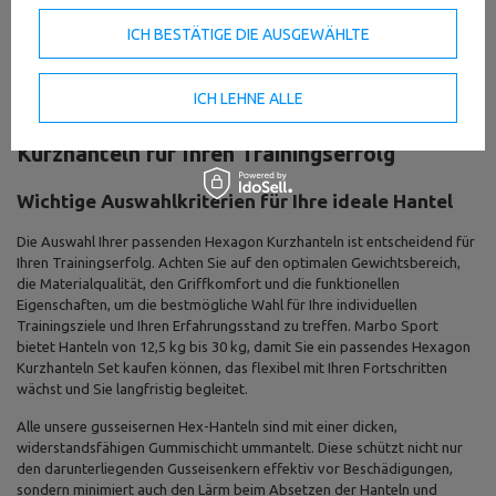
hervorragend für kontrollierte Bewegungsabläufe und gezielte
ICH BESTÄTIGE DIE AUSGEWÄHLTE
Stabilitätsübungen geeignet. Der sichere Griff ermöglicht Patienten,
sich voll auf die korrekte Ausführung zu konzentrieren, was den
Heilungsprozess aktiv unterstützt und beschleunigt.
ICH LEHNE ALLE
Finden Sie die perfekten Hexagon
Kurzhanteln für Ihren Trainingserfolg
Wichtige Auswahlkriterien für Ihre ideale Hantel
Die Auswahl Ihrer passenden Hexagon Kurzhanteln ist entscheidend für
Ihren Trainingserfolg. Achten Sie auf den optimalen Gewichtsbereich,
die Materialqualität, den Griffkomfort und die funktionellen
Eigenschaften, um die bestmögliche Wahl für Ihre individuellen
Trainingsziele und Ihren Erfahrungsstand zu treffen. Marbo Sport
bietet Hanteln von 12,5 kg bis 30 kg, damit Sie ein passendes Hexagon
Kurzhanteln Set kaufen können, das flexibel mit Ihren Fortschritten
wächst und Sie langfristig begleitet.
Alle unsere gusseisernen Hex-Hanteln sind mit einer dicken,
widerstandsfähigen Gummischicht ummantelt. Diese schützt nicht nur
den darunterliegenden Gusseisenkern effektiv vor Beschädigungen,
sondern minimiert auch den Lärm beim Absetzen der Hanteln und