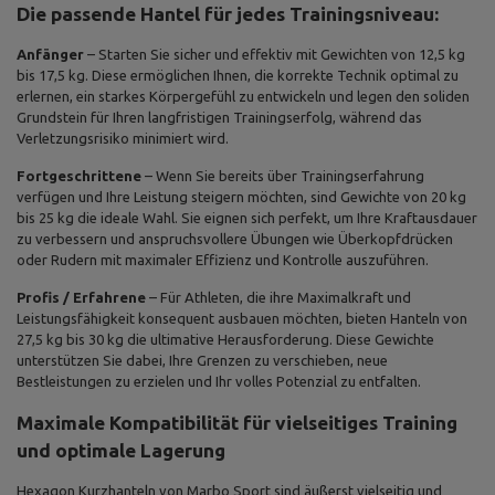
Die passende Hantel für jedes Trainingsniveau:
Anfänger
– Starten Sie sicher und effektiv mit Gewichten von 12,5 kg
bis 17,5 kg. Diese ermöglichen Ihnen, die korrekte Technik optimal zu
erlernen, ein starkes Körpergefühl zu entwickeln und legen den soliden
Grundstein für Ihren langfristigen Trainingserfolg, während das
Verletzungsrisiko minimiert wird.
Fortgeschrittene
– Wenn Sie bereits über Trainingserfahrung
verfügen und Ihre Leistung steigern möchten, sind Gewichte von 20 kg
bis 25 kg die ideale Wahl. Sie eignen sich perfekt, um Ihre Kraftausdauer
zu verbessern und anspruchsvollere Übungen wie Überkopfdrücken
oder Rudern mit maximaler Effizienz und Kontrolle auszuführen.
Profis / Erfahrene
– Für Athleten, die ihre Maximalkraft und
Leistungsfähigkeit konsequent ausbauen möchten, bieten Hanteln von
27,5 kg bis 30 kg die ultimative Herausforderung. Diese Gewichte
unterstützen Sie dabei, Ihre Grenzen zu verschieben, neue
Bestleistungen zu erzielen und Ihr volles Potenzial zu entfalten.
Maximale Kompatibilität für vielseitiges Training
und optimale Lagerung
Hexagon Kurzhanteln von Marbo Sport sind äußerst vielseitig und