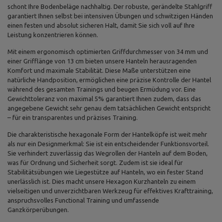
schont Ihre Bodenbeläge nachhaltig. Der robuste, gerändelte Stahlgriff
garantiert Ihnen selbst bei intensiven Übungen und schwitzigen Händen
einen festen und absolut sicheren Halt, damit Sie sich voll auf Ihre
Leistung konzentrieren können.
Mit einem ergonomisch optimierten Griffdurchmesser von 34 mm und
einer Grifflänge von 13 cm bieten unsere Hanteln herausragenden
Komfort und maximale Stabilität. Diese Maße unterstützen eine
natürliche Handposition, ermöglichen eine präzise Kontrolle der Hantel
während des gesamten Trainings und beugen Ermüdung vor. Eine
Gewichttoleranz von maximal 5% garantiert Ihnen zudem, dass das
angegebene Gewicht sehr genau dem tatsächlichen Gewicht entspricht
– für ein transparentes und präzises Training.
Die charakteristische hexagonale Form der Hantelköpfe ist weit mehr
als nur ein Designmerkmal: Sie ist ein entscheidender Funktionsvorteil.
Sie verhindert zuverlässig das Wegrollen der Hanteln auf dem Boden,
was für Ordnung und Sicherheit sorgt. Zudem ist sie ideal für
Stabilitätsübungen wie Liegestütze auf Hanteln, wo ein fester Stand
unerlässlich ist. Dies macht unsere Hexagon Kurzhanteln zu einem
vielseitigen und unverzichtbaren Werkzeug für effektives Krafttraining,
anspruchsvolles Functional Training und umfassende
Ganzkörperübungen.