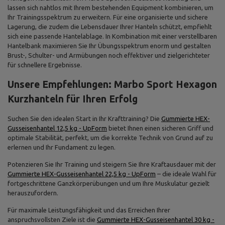
lassen sich nahtlos mit Ihrem bestehenden Equipment kombinieren, um
Ihr Trainingsspektrum zu erweitern. Für eine organisierte und sichere
Lagerung, die zudem die Lebensdauer Ihrer Hanteln schützt, empfiehlt
sich eine passende Hantelablage. In Kombination mit einer verstellbaren
Hantelbank maximieren Sie Ihr Übungsspektrum enorm und gestalten
Brust-, Schulter- und Armübungen noch effektiver und zielgerichteter
für schnellere Ergebnisse.
Unsere Empfehlungen: Marbo Sport Hexagon
Kurzhanteln für Ihren Erfolg
Suchen Sie den idealen Start in Ihr Krafttraining? Die
Gummierte HEX-
Gusseisenhantel 12,5 kg - UpForm
bietet Ihnen einen sicheren Griff und
optimale Stabilität, perfekt, um die korrekte Technik von Grund auf zu
erlernen und Ihr Fundament zu legen.
Potenzieren Sie Ihr Training und steigern Sie Ihre Kraftausdauer mit der
Gummierte HEX-Gusseisenhantel 22,5 kg - UpForm
– die ideale Wahl für
fortgeschrittene Ganzkörperübungen und um Ihre Muskulatur gezielt
herauszufordern.
Für maximale Leistungsfähigkeit und das Erreichen Ihrer
anspruchsvollsten Ziele ist die
Gummierte HEX-Gusseisenhantel 30 kg -