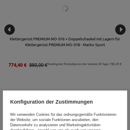
Klettergerüst PREMIUM MO-016 + Doppelschaukel mit Lagern für
Klettergerüst PREMIUM MO-018 - Marbo Sport
€
774,40 €
880,00 €
Niedrigster Produktpreis der letzten 30 Tage: 783,20 €
Konfiguration der Zustimmungen
Entdecken Sie bei Marbo Sport die Hexagon Kurzhanteln, die Ihr Kraft-
und Functional Training auf ein neues Niveau heben. Ihre innovative
Wir verwenden Cookies für das ordnungsgemäße Funktionieren
sechseckige Form und die strapazierfähige Gummierung garantieren
der Website, um soziale Funktionen anzubieten, den
Datenverkehr zu analysieren und Marketingaktivitäten
Ihnen überragende Stabilität, maximale Sicherheit und unübertroffene