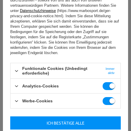
durchzuführen - sowohl von uns als auch von unseren
Vielseitigkeit – die ideale Wahl für effiziente Workouts in jedem
vertrauenswürdigen Partnern. Weitere Informationen finden Sie
professionellen Studio oder Ihrem persönlichen Home-Gym.
unter
Datenschutzhinweise
(https://www.marbosport.de/ger-
privacy-and-cookie-notice.html). Indem Sie diese Mitteilung
Für wen sind Marbo Sport Hexagon
akzeptieren, erklären Sie sich damit einverstanden, dass sie auf
Kurzhanteln die optimale Wahl?
Ihrem Computer gespeichert werden. Sie können die
Bedingungen für die Speicherung oder den Zugriff auf sie
festlegen, indem Sie auf die Registerkarte „Zustimmungen
Für Ihr Home-Gym
– Verwandeln Sie Ihr Zuhause in eine vollwertige
konfigurieren“ klicken. Sie können Ihre Einwilligung jederzeit
Trainingszone! Die einzigartige Gummierung schützt Ihre Böden
widerrufen, indem Sie die Cookies von Ihrem Browser auf dem
zuverlässig vor Beschädigungen und reduziert Trainingsgeräusche
jeweiligen Endgerät löschen.
spürbar. Die sechseckige Form verhindert zudem lästiges Wegrollen,
sodass Ihr Trainingsbereich stets ordentlich und sicher bleibt. Genießen
Sie ungestörte und effiziente Workouts in Ihrer eigenen Komfortzone.
Funktionale Cookies (Unbedingt
Immer
erforderliche)
aktiv
Für kommerzielle Fitnessstudios
– Setzen Sie auf Langlebigkeit
und professionelle Performance, auch bei höchster Beanspruchung.
Analytics-Cookies
Diese Hanteln beweisen sich durch extreme Robustheit und einfache
Handhabung. Der präzise gerändelte Stahlgriff gewährleistet bei jedem
Nutzer einen festen und sicheren Halt, während die geringe
Werbe-Cookies
Gewichttoleranz von maximal 5% ein stets professionelles und
reproduzierbares Trainingserlebnis sichert.
Für Rehabilitation und Physiotherapie
– Profitieren Sie von
ICH BESTÄTIGE ALLE
maximaler Kontrolle und Sicherheit bei therapeutischen Übungen. Die
stabile, nicht rollende Form unserer Hexagon Kurzhanteln ist