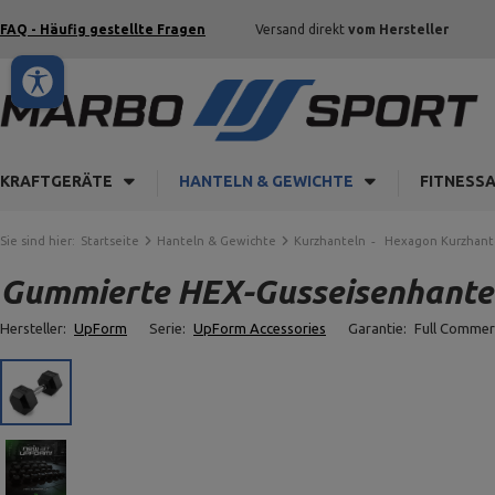
FAQ - Häufig gestellte Fragen
Versand direkt
vom Hersteller
KRAFTGERÄTE
HANTELN & GEWICHTE
FITNESS
Sie sind hier:
Startseite
Hanteln & Gewichte
Kurzhanteln
Hexagon Kurzhant
Gummierte HEX-Gusseisenhantel
Hersteller:
UpForm
Serie:
UpForm Accessories
Garantie:
Full Commer