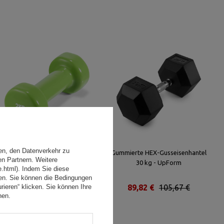
en, den Datenverkehr zu
Vinyl Kurzhanteln 2kg - UpForm
Gummierte HEX-Gusseisenhantel
en Partnern. Weitere
30 kg - UpForm
e.html). Indem Sie diese
den. Sie können die Bedingungen
rieren“ klicken. Sie können Ihre
20,57 €
24,20 €
89,82 €
105,67 €
hen.