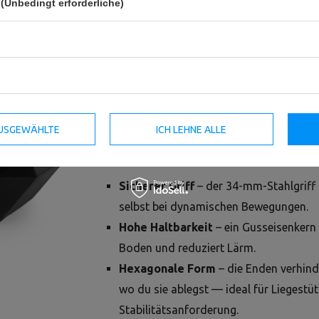
(Unbedingt erforderliche)
HEX-Gusseisenhantel – zuverlässig fü
bewährte Klassiker, die funktionieren. Di
Trainingsgerät, ideal für Krafttraining, F
Ganzkörperübungen. Stabil, komfortabel
 AUSGEWÄHLTE
oder zu Hause erwartest.
ICH LEHNE ALLE
Warum lohnt es sich?
Sicherer Griff
– der 34-mm-Stahlgriff 
selbst bei dynamischen Bewegungen.
Hohe Haltbarkeit
– ein Gusseisenkern
Boden und reduziert Lärm.
Hexagonale Form
– die Enden verhind
wo du sie ablegst — ideal für Liegest
Stabilitätsanforderung.