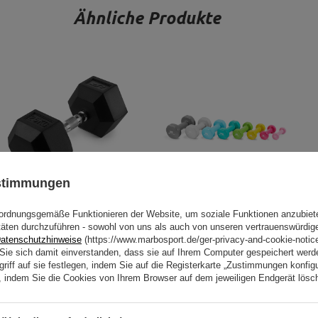
Ähnliche Produkte
ustimmungen
ordnungsgemäße Funktionieren der Website, um soziale Funktionen anzubiet
Gummierte HEX-Gusseisenhantel
Vinyl Hantelset (8 Stück) 19,5kg -
täten durchzuführen - sowohl von uns als auch von unseren vertrauenswürdig
25 kg - UpForm
UpForm
atenschutzhinweise
(https://www.marbosport.de/ger-privacy-and-cookie-notic
n Sie sich damit einverstanden, dass sie auf Ihrem Computer gespeichert wer
riff auf sie festlegen, indem Sie auf die Registerkarte „Zustimmungen konfigu
78,32 €
92,14 €
89,24 €
104,99 €
en, indem Sie die Cookies von Ihrem Browser auf dem jeweiligen Endgerät lösc