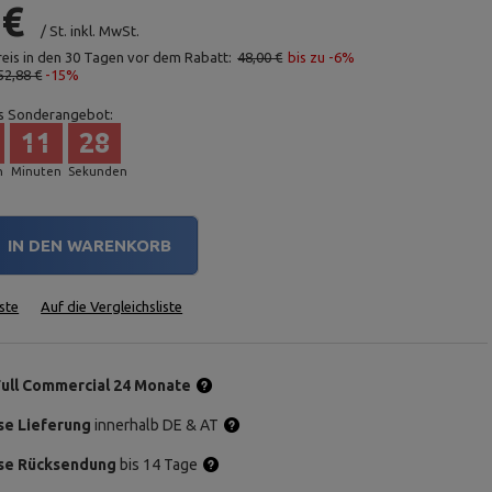
 €
/
St.
inkl. MwSt.
reis in den 30 Tagen vor dem Rabatt:
48,00 €
bis zu -6%
52,88 €
-15%
s Sonderangebot:
11
27
n
Minuten
Sekunden
IN DEN WARENKORB
ste
Auf die Vergleichsliste
Full Commercial 24 Monate
se Lieferung
innerhalb DE & AT
se Rücksendung
bis 14 Tage