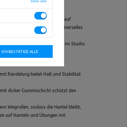
Immer aktiv
r jedes Trainingsniveau
Setze auf
e HEX-Gusseisenhantel ist ein universelles
unctional Training und
 und langlebig — genau, was du im Studio
ICH BESTÄTIGE ALLE
mit Rändelung bietet Halt und Stabilität
 mit dicker Gummischicht schützt den
ern Wegrollen, sodass die Hantel bleibt,
ütze auf Hanteln und Übungen mit