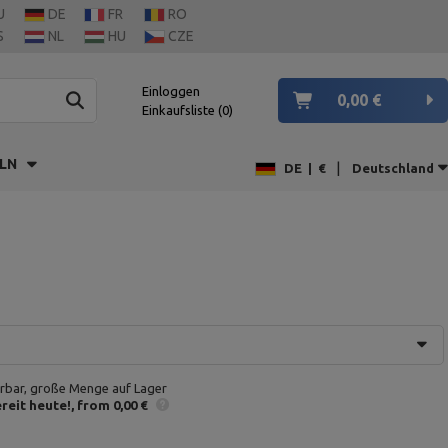
U
DE
FR
RO
S
NL
HU
CZE
Einloggen
0,00 €
Einkaufsliste
0
LN
|
DE
|
€
Deutschland
erbar, große Menge auf Lager
reit heute!
from 0,00 €