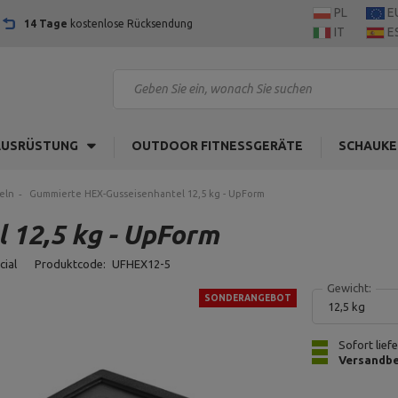
PL
E
14 Tage
kostenlose Rücksendung
IT
E
AUSRÜSTUNG
OUTDOOR FITNESSGERÄTE
SCHAUKE
eln
Gummierte HEX-Gusseisenhantel 12,5 kg - UpForm
 12,5 kg - UpForm
cial
Produktcode:
UFHEX12-5
Gewicht:
SONDERANGEBOT
12,5 kg
Sofort lief
Versandbe