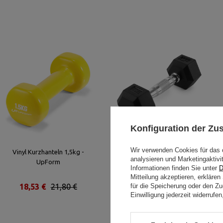
Konfiguration der Z
Wir verwenden Cookies für das 
Vinyl Kurzhanteln 1,5kg -
Gummierte HEX-Gusseisenhantel
analysieren und Marketingaktivi
UpForm
2,5 kg - UpForm
Informationen finden Sie unter
D
Mitteilung akzeptieren, erkläre
18,53 €
21,80 €
18,49 €
für die Speicherung oder den Zug
21,75 €
Einwilligung jederzeit widerruf