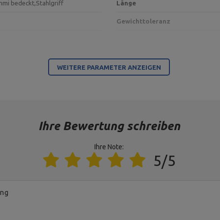
mmi bedeckt,
Stahlgriff
Länge
Gewichttoleranz
Für dieses Produkt verantwortliche Stelle in der EU
WEITERE PARAMETER ANZEIGEN
MARBO Ulikowski Spółka Komandytowa
MARBO Ulikowski Spółka Komandytowa
Ihre Bewertung schreiben
Ihre Note:
5/5
ung