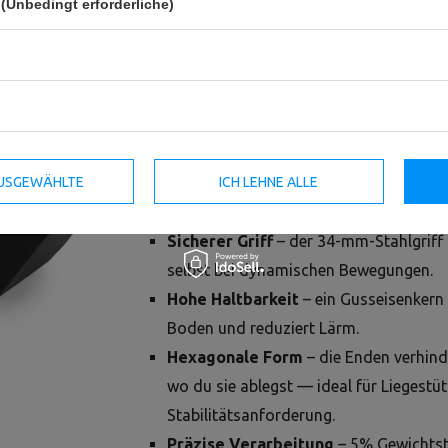
(Unbedingt erforderliche)
HEX-Gusseisenhantel – zuverlässig fü
bewährte Klassiker, die funktionieren. Di
Trainingsgerät, ideal für Krafttraining, F
Ganzkörperübungen. Stabil, komfortabel
oder zu Hause erwartest.
 AUSGEWÄHLTE
ICH LEHNE ALLE
Warum lohnt es sich?
Sicherer Griff
– der 34-mm-Stahlgriff 
selbst bei dynamischen Bewegungen.
Hohe Haltbarkeit
– ein Gusseisenkern
Boden und reduziert Lärm.
Hexagonale Form
– die Enden verhind
wo du sie ablegst — ideal für Liegest
Stabilitätsanforderung.
Präzise Verarbeitung
– 5% Gewichtsto