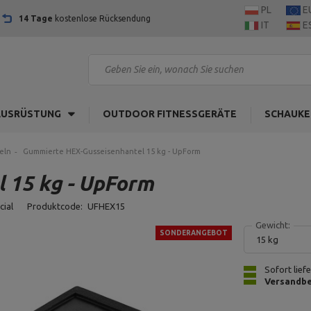
PL
E
14 Tage
kostenlose Rücksendung
IT
E
AUSRÜSTUNG
OUTDOOR FITNESSGERÄTE
SCHAUKE
eln
Gummierte HEX-Gusseisenhantel 15 kg - UpForm
 15 kg - UpForm
cial
Produktcode:
UFHEX15
Gewicht:
SONDERANGEBOT
15 kg
Sofort lief
Versandbe