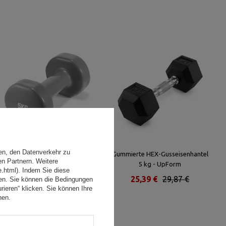
en, den Datenverkehr zu
Vinyl Kurzhanteln 5kg - UpForm
Gummierte HEX-Gusseisenhantel
en Partnern. Weitere
5 kg - UpForm
e.html). Indem Sie diese
30,86 €
36,31 €
25,39 €
29,87 €
den. Sie können die Bedingungen
rieren“ klicken. Sie können Ihre
hen.