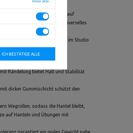
Immer aktiv
r jedes Trainingsniveau
Setze auf
e HEX-Gusseisenhantel ist ein universelles
unctional Training und
 und langlebig — genau, was du im Studio
ICH BESTÄTIGE ALLE
mit Rändelung bietet Halt und Stabilität
 mit dicker Gummischicht schützt den
ern Wegrollen, sodass die Hantel bleibt,
ütze auf Hanteln und Übungen mit
leranz garantiert ein reales Gewicht nahe