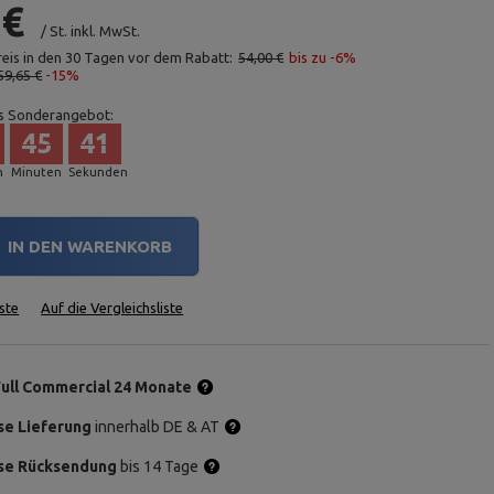
 €
/
St.
inkl. MwSt.
reis in den 30 Tagen vor dem Rabatt:
54,00 €
bis zu -6%
59,65 €
-15%
s Sonderangebot:
45
40
n
Minuten
Sekunden
IN DEN WARENKORB
ste
Auf die Vergleichsliste
Full Commercial 24 Monate
se Lieferung
innerhalb DE & AT
se Rücksendung
bis 14 Tage