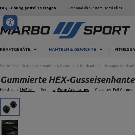
FAQ - Häufig gestellte Fragen
Versand direkt
vom Hersteller
KRAFTGERÄTE
HANTELN & GEWICHTE
FITNESS
Sie sind hier:
Startseite
Hanteln & Gewichte
Kurzhanteln
Hexagon Kurzhant
Gummierte HEX-Gusseisenhantel
Hersteller:
UpForm
Serie:
UpForm Accessories
Garantie:
Full Commer