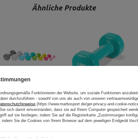
Ähnliche Produkte
ustimmungen
ordnungsgemäße Funktionieren der Website, um soziale Funktionen anzubiet
Vinyl Hantelset (8 Stück) 19,5kg -
Vinyl Kurzhanteln 2,5kg -
täten durchzuführen - sowohl von uns als auch von unseren vertrauenswürdig
UpForm
UpForm
atenschutzhinweise
(https://www.marbosport.de/ger-privacy-and-cookie-notic
89,24 €
104,99 €
21,93 €
25,80 €
n Sie sich damit einverstanden, dass sie auf Ihrem Computer gespeichert wer
riff auf sie festlegen, indem Sie auf die Registerkarte „Zustimmungen konfigu
en, indem Sie die Cookies von Ihrem Browser auf dem jeweiligen Endgerät lösc