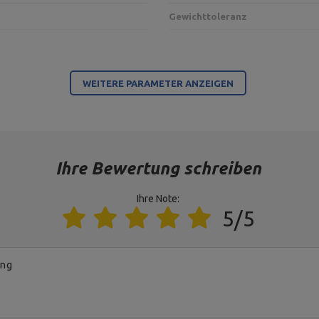
Gewichttoleranz
Für dieses Produkt verantwortliche Stelle in der EU
WEITERE PARAMETER ANZEIGEN
MARBO Ulikowski Spółka Komandytowa
MARBO Ulikowski Spółka Komandytowa
Ihre Bewertung schreiben
Ihre Note:
5/5
ung