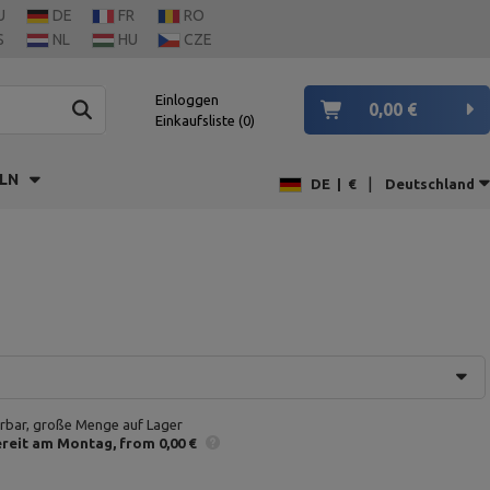
U
DE
FR
RO
S
NL
HU
CZE
Einloggen
0,00 €
Einkaufsliste
0
LN
|
DE
|
€
Deutschland
erbar, große Menge auf Lager
reit am Montag
from 0,00 €