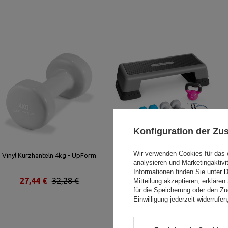
Konfiguration der Z
Wir verwenden Cookies für das 
Vinyl Kurzhanteln 4kg - UpForm
Trainingsset für Frauen – Start
analysieren und Marketingaktivi
Fit - UpForm
Informationen finden Sie unter
D
27,44 €
32,28 €
196,27 €
230,90 €
Mitteilung akzeptieren, erkläre
für die Speicherung oder den Zug
Einwilligung jederzeit widerruf