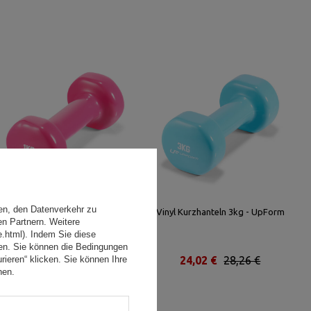
en, den Datenverkehr zu
Vinyl Kurzhanteln 1kg - UpForm
Vinyl Kurzhanteln 3kg - UpForm
en Partnern. Weitere
e.html). Indem Sie diese
den. Sie können die Bedingungen
rieren“ klicken. Sie können Ihre
16,15 €
19,00 €
24,02 €
28,26 €
hen.