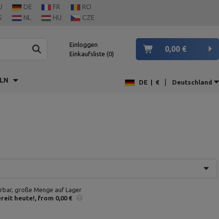
U
DE
FR
RO
S
NL
HU
CZE
Einloggen
0,00 €
Einkaufsliste
0
LN
|
DE
|
€
Deutschland
erbar, große Menge auf Lager
reit heute!
from 0,00 €