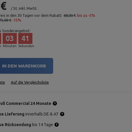
 €
/
St.
inkl. MwSt.
reis in den 30 Tagen vor dem Rabatt:
68,00 €
bis zu -5%
75,89 €
-15%
s Sonderangebot:
03
40
n
Minuten
Sekunden
IN DEN WARENKORB
ste
Auf die Vergleichsliste
Full Commercial 24 Monate
se Lieferung
innerhalb DE & AT
se Rücksendung
bis 14 Tage