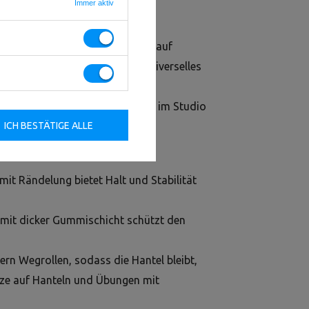
Immer aktiv
r jedes Trainingsniveau
Setze auf
e HEX-Gusseisenhantel ist ein universelles
unctional Training und
 und langlebig — genau, was du im Studio
ICH BESTÄTIGE ALLE
mit Rändelung bietet Halt und Stabilität
 mit dicker Gummischicht schützt den
ern Wegrollen, sodass die Hantel bleibt,
ütze auf Hanteln und Übungen mit