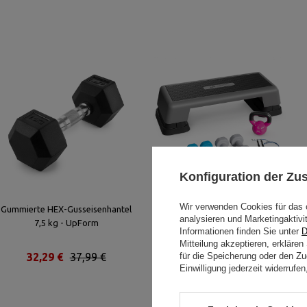
Konfiguration der Z
Wir verwenden Cookies für das 
Gummierte HEX-Gusseisenhantel
Trainingsset für Frauen – Start
analysieren und Marketingaktivi
7,5 kg - UpForm
Fit - UpForm
Informationen finden Sie unter
D
Mitteilung akzeptieren, erkläre
32,29 €
37,99 €
196,27 €
für die Speicherung oder den Zug
230,90 €
Einwilligung jederzeit widerruf