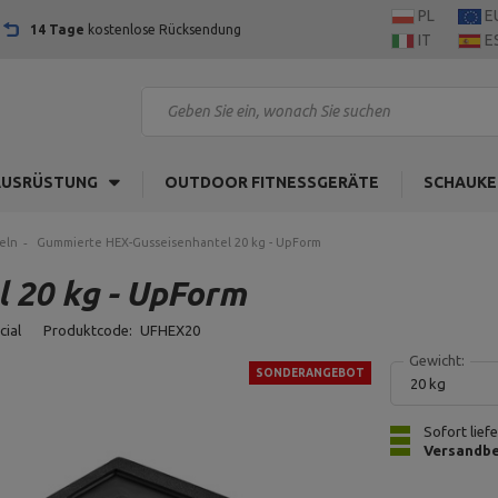
PL
E
14 Tage
kostenlose Rücksendung
IT
E
AUSRÜSTUNG
OUTDOOR FITNESSGERÄTE
SCHAUKE
eln
Gummierte HEX-Gusseisenhantel 20 kg - UpForm
 20 kg - UpForm
cial
Produktcode:
UFHEX20
Gewicht:
SONDERANGEBOT
20 kg
Sofort lief
Versandbe