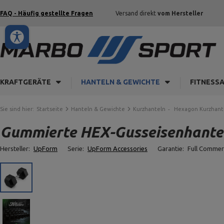
FAQ - Häufig gestellte Fragen
Versand direkt
vom Hersteller
KRAFTGERÄTE
HANTELN & GEWICHTE
FITNESS
Sie sind hier:
Startseite
Hanteln & Gewichte
Kurzhanteln
Hexagon Kurzhant
Gummierte HEX-Gusseisenhantel
Hersteller:
UpForm
Serie:
UpForm Accessories
Garantie:
Full Commer