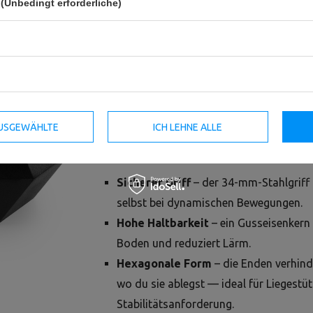
(Unbedingt erforderliche)
HEX-Gusseisenhantel – zuverlässig fü
bewährte Klassiker, die funktionieren. Di
Trainingsgerät, ideal für Krafttraining, F
Ganzkörperübungen. Stabil, komfortabel
 AUSGEWÄHLTE
oder zu Hause erwartest.
ICH LEHNE ALLE
Warum lohnt es sich?
Sicherer Griff
– der 34-mm-Stahlgriff 
selbst bei dynamischen Bewegungen.
Hohe Haltbarkeit
– ein Gusseisenkern
Boden und reduziert Lärm.
Hexagonale Form
– die Enden verhind
wo du sie ablegst — ideal für Liegest
Stabilitätsanforderung.