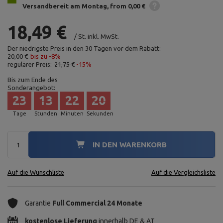
Versandbereit am Montag
from 0,00 €
18,49 €
/
St.
inkl. MwSt.
Der niedrigste Preis in den 30 Tagen vor dem Rabatt:
20,00 €
bis zu -8%
regulärer Preis:
21,75 €
-15%
Bis zum Ende des
Sonderangebot:
23
13
22
19
Tage
Stunden
Minuten
Sekunden
IN DEN WARENKORB
Auf die Wunschliste
Auf die Vergleichsliste
Garantie
Full Commercial 24 Monate
kostenlose Lieferung
innerhalb DE & AT