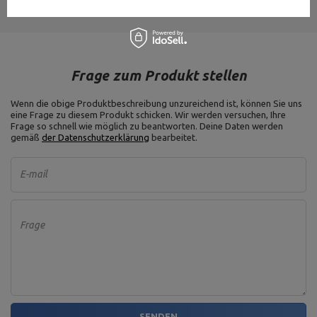
Frage zum Produkt stellen
Wenn die obige Produktbeschreibung unzureichend ist, können Sie uns
eine Frage zu diesem Produkt schicken. Wir werden versuchen, Ihre
Frage so schnell wie möglich zu beantworten.
Deine Daten werden
gemäß
der Datenschutzerklärung
bearbeitet.
E-mail
Frage
SENDEN