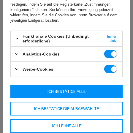
5/5
Country:
Polen
festlegen, indem Sie auf die Registerkarte „Zustimmungen
E-mail address:
konfigurieren“ klicken. Sie können Ihre Einwilligung jederzeit
serwis@marbosport.eu
widerrufen, indem Sie die Cookies von Ihrem Browser auf dem
jeweiligen Endgerät löschen.
Inhalt Ihrer Bewertung
Funktionale Cookies (Unbedingt
Immer
erforderliche)
aktiv
Analytics-Cookies
Ihr Produktfoto hinzufügen:
Werbe-Cookies
Ihr Vorname
ICH BESTÄTIGE ALLE
ICH BESTÄTIGE DIE AUSGEWÄHLTE
Ihre E-Mail-Adresse
ICH LEHNE ALLE
BEWERTUNG ABSCHICKEN