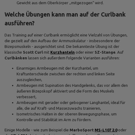
Gewicht aus dem Oberkörper „mitgezogen“ wird.
Welche Übungen kann man auf der Curlbank
ausführen?
Das Training auf einer Curlbank ermöglicht eine Vielzahl von Übungen,
die gezielt auf den Aufbau der Armmuskulatur - insbesondere der
Bizepsmuskeln - ausgerichtet sind. Die bekannteste Übung ist der
klassische
Scott Curl
mit
Kurzhanteln
oder einer
SZ-Stange
. Auf
Curlbänken
lassen sich außerdem folgende Varianten ausführen:
Einarmiges Armbeugen mit der Kurzhantel, um
Kraftunterschiede zwischen der rechten und linken Seite
auszugleichen,
Armbeugen mit Supination des Handgelenks, das vor allem den
äußeren Bizepskopf aktiviert und die Form des Muskels
verbessert,
Armbeugen mit gerader oder gebogener Langhantel, ideal für
alle, die auf Kraft- und Massezuwachs trainieren,
Isometrisches Halten in der oberen Bewegungsphase, um
Kontrolle und Stabilität im Arm zu fördern.
Einige Modelle - wie zum Beispiel die
MarboSport
MS-L107 2.0
oder