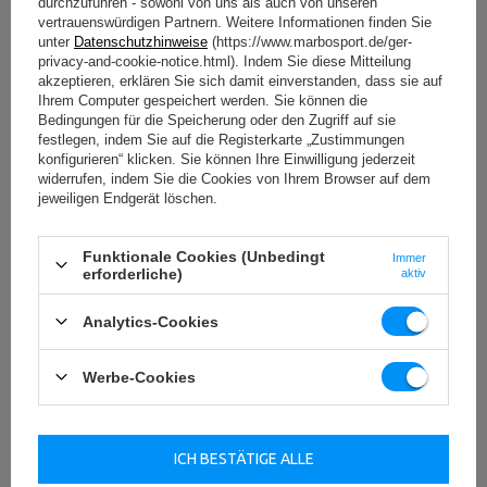
durchzuführen - sowohl von uns als auch von unseren
ab: von einfachen stationären Varianten bis zu Bänken mit verstellbarer
vertrauenswürdigen Partnern. Weitere Informationen finden Sie
Neigung und Höhe. Jede Ausführung garantiert Stabilität auch bei
unter
Datenschutzhinweise
(https://www.marbosport.de/ger-
hoher Belastung, während die durchdachte Bauweise sicherstellt, dass
privacy-and-cookie-notice.html). Indem Sie diese Mitteilung
diese Geräte selbst den Ansprüchen erfahrener Athletinnen und
akzeptieren, erklären Sie sich damit einverstanden, dass sie auf
Ihrem Computer gespeichert werden. Sie können die
Athleten gerecht werden.
Bedingungen für die Speicherung oder den Zugriff auf sie
Welche Vorteile bietet das Training mit einer
festlegen, indem Sie auf die Registerkarte „Zustimmungen
konfigurieren“ klicken. Sie können Ihre Einwilligung jederzeit
Curlbank?
widerrufen, indem Sie die Cookies von Ihrem Browser auf dem
jeweiligen Endgerät löschen.
Das Training auf einer Curlbank ermöglicht eine
gezielte Kräftigung
der Armmuskulatur und eine optimale Isolation des Bizeps
.
Funktionale Cookies (Unbedingt
Diese Trainingsmethode wird nicht nur von Liebhaberinnen und
Immer
erforderliche)
aktiv
Liebhabern
des klassischen Krafttrainings
geschätzt, sondern auch
von Kampfsportlerinnen und Kampfsportlern, Schwimmerinnen und
Schwimmern sowie Freizeitsportlerinnen und -sportlern. Eine Scottbank
Analytics-Cookies
ist ideal für alle,
die Wert auf Griffkraft, Bewegungskontrolle und
eine präzise Formung der Armmuskeln legen.
Möchten Sie mehr
Werbe-Cookies
darüber erfahren, warum sich das Training auf einer Curlbank lohnt und
welche konkreten Vorteile es bietet?
Isolation des Bizepsmuskels
ICH BESTÄTIGE ALLE
Die ergonomisch geformte Armauflage und die