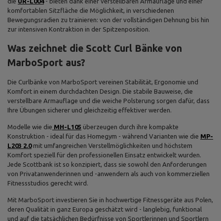
die
UR-L004
- bieten dank einer verstellbaren Armauflage und einer
komfortablen Sitzfläche die Möglichkeit, in verschiedenen
Bewegungsradien zu trainieren: von der vollständigen Dehnung bis hin
zur intensiven Kontraktion in der Spitzenposition.
Was zeichnet die Scott Curl Bänke von
MarboSport aus?
Die Curlbänke von MarboSport vereinen Stabilität, Ergonomie und
Komfort in einem durchdachten Design. Die stabile Bauweise, die
verstellbare Armauflage und die weiche Polsterung sorgen dafür, dass
Ihre Übungen sicherer und gleichzeitig effektiver werden.
Modelle wie die
MH-L105
überzeugen durch ihre kompakte
Konstruktion - ideal für das Homegym - während Varianten wie die
MP-
L203 2.0
mit umfangreichen Verstellmöglichkeiten und höchstem
Komfort speziell für den professionellen Einsatz entwickelt wurden.
Jede Scottbank ist so konzipiert, dass sie sowohl den Anforderungen
von Privatanwenderinnen und -anwendern als auch von kommerziellen
Fitnessstudios gerecht wird.
Mit MarboSport investieren Sie in hochwertige Fitnessgeräte aus Polen,
deren Qualität in ganz Europa geschätzt wird - langlebig, funktional
und auf die tatsächlichen Bedürfnisse von Sportlerinnen und Sportlern