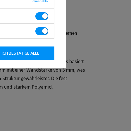
Immer aktiv
lles Gerät, mit dem Sie die stählernen
.
les Gerät, mit dem Sie Ihre
ICH BESTÄTIGE ALLE
en. Die Konstruktion des Geräts basiert
0 mm mit einer Wandstärke von 3 mm, was
 Struktur gewährleistet. Die fest
em und starkem Polyamid.