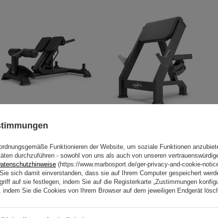
Rückentrainer UR-L008 - UpForm
Scott Bank - Curl Pult UX-L203
ustimmungen
UpForm
768,00 €
960,00 €
444,00 €
555,00 €
ordnungsgemäße Funktionieren der Website, um soziale Funktionen anzubiet
täten durchzuführen - sowohl von uns als auch von unseren vertrauenswürdig
atenschutzhinweise
(https://www.marbosport.de/ger-privacy-and-cookie-notic
n Sie sich damit einverstanden, dass sie auf Ihrem Computer gespeichert wer
riff auf sie festlegen, indem Sie auf die Registerkarte „Zustimmungen konfigu
en, indem Sie die Cookies von Ihrem Browser auf dem jeweiligen Endgerät lösc