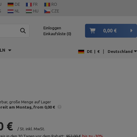
U
DE
FR
RO
S
NL
HU
CZE
Einloggen
0,00 €
Einkaufsliste
0
LN
|
DE
|
€
Deutschland
erbar, große Menge auf Lager
reit am Montag
from 0,00 €
0 €
/
St.
inkl. MwSt.
reis in den 30 Tagen vor dem Rabatt:
952,00 €
bis zu -30%