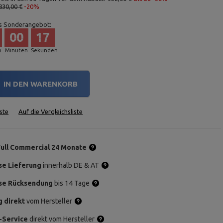
830,00 €
-20%
s Sonderangebot:
00
16
n
Minuten
Sekunden
IN DEN WARENKORB
ste
Auf die Vergleichsliste
Full Commercial 24 Monate
se Lieferung
innerhalb DE & AT
se Rücksendung
bis 14 Tage
g direkt
vom Hersteller
-Service
direkt vom Hersteller