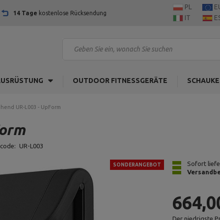
PL
E
14 Tage
kostenlose Rücksendung
IT
E
AUSRÜSTUNG
OUTDOOR FITNESSGERÄTE
SCHAUKE
tehend UR-L003 - UpForm
Form
tcode:
UR-L003
Sofort lief
SONDERANGEBOT
Versandbe
664,0
Der niedrigste P