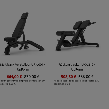
Multibank Verstellbar UR-L001 -
Rückenstrecker UX-L212 -
UpForm
UpForm
664,00 €
830,00 €
508,80 €
636,00 €
Niedrigster Produktpreis der letzten 30
Niedrigster Produktpreis der letzten 30
Tage: 952,00 €
Tage: 636,00 €