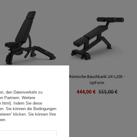
Multibank Verstellbar UR-L001 -
Römische Bauchbank UX-L205 -
UpForm
UpForm
664,00 €
830,00 €
444,00 €
555,00 €
en, den Datenverkehr zu
en Partnern. Weitere
e.html). Indem Sie diese
den. Sie können die Bedingungen
rieren“ klicken. Sie können Ihre
hen.