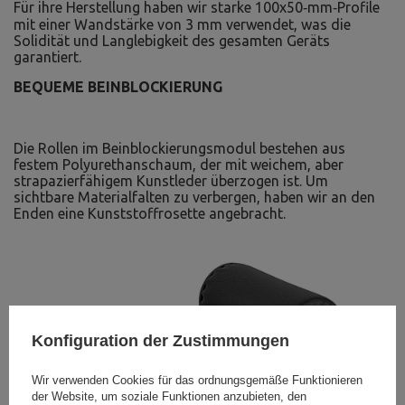
Für ihre Herstellung haben wir starke 100x50‑mm‑Profile
mit einer Wandstärke von 3 mm verwendet, was die
Solidität und Langlebigkeit des gesamten Geräts
garantiert.
BEQUEME BEINBLOCKIERUNG
Die Rollen im Beinblockierungsmodul bestehen aus
festem Polyurethanschaum, der mit weichem, aber
strapazierfähigem Kunstleder überzogen ist. Um
sichtbare Materialfalten zu verbergen, haben wir an den
Enden eine Kunststoffrosette angebracht.
Konfiguration der Zustimmungen
Wir verwenden Cookies für das ordnungsgemäße Funktionieren
der Website, um soziale Funktionen anzubieten, den