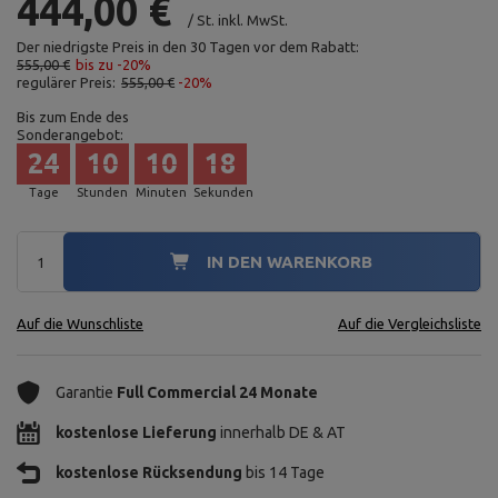
444,00 €
/
St.
inkl. MwSt.
Der niedrigste Preis in den 30 Tagen vor dem Rabatt:
555,00 €
bis zu -20%
regulärer Preis:
555,00 €
-20%
Bis zum Ende des
Sonderangebot:
24
10
10
17
Tage
Stunden
Minuten
Sekunden
IN DEN WARENKORB
Auf die Wunschliste
Auf die Vergleichsliste
Garantie
Full Commercial 24 Monate
kostenlose Lieferung
innerhalb DE & AT
kostenlose Rücksendung
bis 14 Tage