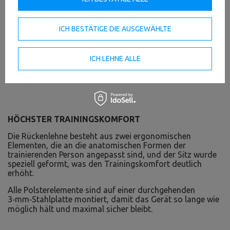
ICH BESTÄTIGE DIE AUSGEWÄHLTE
ICH LEHNE ALLE
HÖCHSTER TRAININGSKOMFORT
Die Rückenlehne besteht aus zwei ergonomischen
Elementen, die an die anatomischen Formen der
trainierenden Person angepasst sind, und der Sitz wurde
speziell geformt, was den Trainingskomfort deutlich
erhöht.
Alle Polsterelemente sind auf einer durchgehenden
3‑mm‑Stahlplatte montiert, damit das Gerät so lange wie
möglich hält und maximal sicher bleibt.