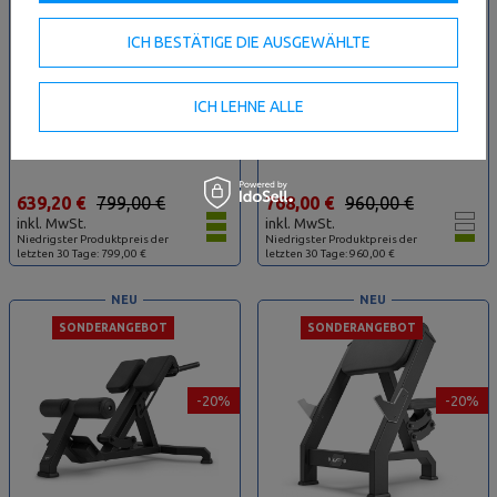
ICH BESTÄTIGE DIE AUSGEWÄHLTE
ICH LEHNE ALLE
Olympia Schrägbank UX-L207 -
Negativ Drückerbank UX-L208 -
UpForm
UpForm
639,20 €
799,00 €
768,00 €
960,00 €
inkl. MwSt.
inkl. MwSt.
Niedrigster Produktpreis der
Niedrigster Produktpreis der
letzten 30 Tage: 799,00 €
letzten 30 Tage: 960,00 €
NEU
NEU
SONDERANGEBOT
SONDERANGEBOT
-20%
-20%