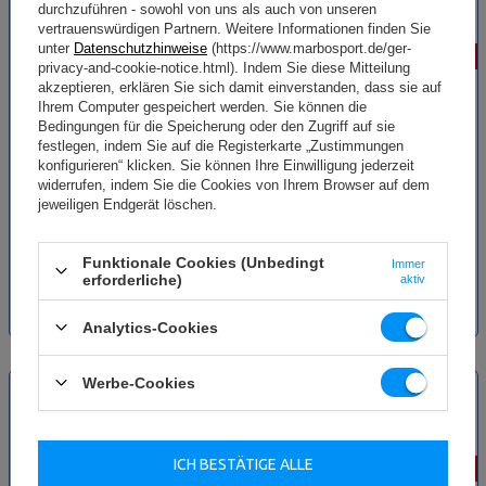
durchzuführen - sowohl von uns als auch von unseren
vertrauenswürdigen Partnern. Weitere Informationen finden Sie
unter
Datenschutzhinweise
(https://www.marbosport.de/ger-
-20%
-20%
privacy-and-cookie-notice.html). Indem Sie diese Mitteilung
akzeptieren, erklären Sie sich damit einverstanden, dass sie auf
Ihrem Computer gespeichert werden. Sie können die
Bedingungen für die Speicherung oder den Zugriff auf sie
festlegen, indem Sie auf die Registerkarte „Zustimmungen
konfigurieren“ klicken. Sie können Ihre Einwilligung jederzeit
widerrufen, indem Sie die Cookies von Ihrem Browser auf dem
Kurzhantelablage (3 Module) UX-
Kurzhantelablage (4 Module) UX-
jeweiligen Endgerät löschen.
S207 - UpForm
S207 - UpForm
Funktionale Cookies (Unbedingt
Immer
841,60 €
1 104,00 €
erforderliche)
aktiv
1 052,00 €
inkl. MwSt.
1 380,00 €
inkl. MwSt.
Niedrigster Produktpreis der
Niedrigster Produktpreis der
Analytics-Cookies
letzten 30 Tage: 595,00 €
letzten 30 Tage: 1 380,00 €
NEU
NEU
Werbe-Cookies
SONDERANGEBOT
SONDERANGEBOT
ICH BESTÄTIGE ALLE
-20%
-20%