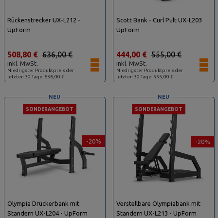
Rückenstrecker UX-L212 -
Scott Bank - Curl Pult UX-L203
UpForm
UpForm
508,80 €
636,00 €
444,00 €
555,00 €
inkl. MwSt.
inkl. MwSt.
Niedrigster Produktpreis der
Niedrigster Produktpreis der
letzten 30 Tage: 636,00 €
letzten 30 Tage: 555,00 €
NEU
NEU
SONDERANGEBOT
SONDERANGEBOT
-20%
-20%
Olympia Drückerbank mit
Verstellbare Olympiabank mit
Ständern UX-L204 - UpForm
Ständern UX-L213 - UpForm