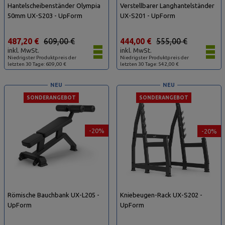
Hantelscheibenständer Olympia
Verstellbarer Langhantelständer
50mm UX-S203 - UpForm
UX-S201 - UpForm
487,20 €
609,00 €
444,00 €
555,00 €
inkl. MwSt.
inkl. MwSt.
Niedrigster Produktpreis der
Niedrigster Produktpreis der
letzten 30 Tage: 609,00 €
letzten 30 Tage: 542,00 €
NEU
NEU
SONDERANGEBOT
SONDERANGEBOT
-20%
-20%
Römische Bauchbank UX-L205 -
Kniebeugen-Rack UX-S202 -
UpForm
UpForm