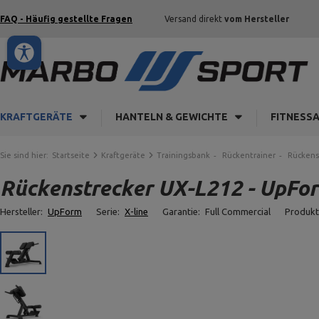
FAQ - Häufig gestellte Fragen
Versand direkt
vom Hersteller
KRAFTGERÄTE
HANTELN & GEWICHTE
FITNESS
Sie sind hier:
Startseite
Kraftgeräte
Trainingsbank
Rückentrainer
Rückens
Rückenstrecker UX-L212 - UpFo
Hersteller:
UpForm
Serie:
X-line
Garantie:
Full Commercial
Produk