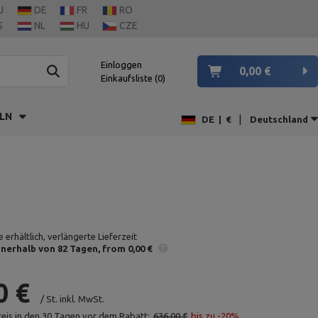
U
DE
FR
RO
S
NL
HU
CZE
Einloggen
0,00 €
Einkaufsliste
0
LN
|
DE
|
€
Deutschland
 erhältlich, verlängerte Lieferzeit
nnerhalb von 82 Tagen
from 0,00 €
0 €
/
St.
inkl. MwSt.
reis in den 30 Tagen vor dem Rabatt:
636,00 €
bis zu -20%