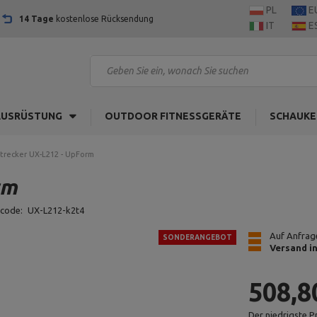
PL
E
14 Tage
kostenlose Rücksendung
IT
E
AUSRÜSTUNG
OUTDOOR FITNESSGERÄTE
SCHAUKE
trecker UX-L212 - UpForm
rm
tcode:
UX-L212-k2t4
Auf Anfrage
SONDERANGEBOT
Versand i
508,8
Der niedrigste P