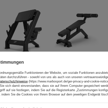
Scott Bank - Curl Pult UR-L004 -
Römische Bauchbank UX-L205 -
ustimmungen
UpForm
UpForm
728,00 €
910,00 €
444,00 €
555,00 €
ordnungsgemäße Funktionieren der Website, um soziale Funktionen anzubiet
täten durchzuführen - sowohl von uns als auch von unseren vertrauenswürdig
atenschutzhinweise
(https://www.marbosport.de/ger-privacy-and-cookie-notic
n Sie sich damit einverstanden, dass sie auf Ihrem Computer gespeichert wer
riff auf sie festlegen, indem Sie auf die Registerkarte „Zustimmungen konfigu
en, indem Sie die Cookies von Ihrem Browser auf dem jeweiligen Endgerät lösc