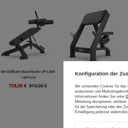
Verstellbare Bauchbank UR-L006
Scott Bank - Curl Pult UX-L203
Konfiguration der Z
- UpForm
UpForm
728,00 €
910,00 €
444,00 €
555,00 €
Wir verwenden Cookies für das 
analysieren und Marketingaktivi
Informationen finden Sie unter
D
Mitteilung akzeptieren, erkläre
für die Speicherung oder den Zug
Einwilligung jederzeit widerruf