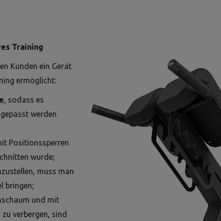
es Training
den Kunden ein Gerät
ning ermöglicht:
e
, sodass es
angepasst werden
it Positionssperren
schnitten wurde;
nzustellen, muss man
l bringen;
anschaum und mit
 zu verbergen, sind