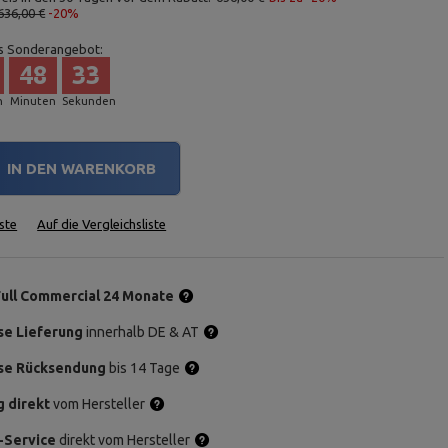
636,00 €
-20%
s Sonderangebot:
48
32
n
Minuten
Sekunden
IN DEN WARENKORB
ste
Auf die Vergleichsliste
Full Commercial 24 Monate
se Lieferung
innerhalb DE & AT
se Rücksendung
bis 14 Tage
g direkt
vom Hersteller
-Service
direkt vom Hersteller