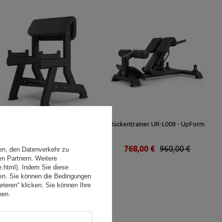
Curl Pult Stehend UR-L003 -
Rückentrainer UR-L008 - UpForm
UpForm
664,00 €
830,00 €
768,00 €
960,00 €
en, den Datenverkehr zu
en Partnern. Weitere
e.html). Indem Sie diese
den. Sie können die Bedingungen
rieren“ klicken. Sie können Ihre
hen.