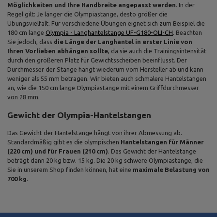
Möglichkeiten und Ihre Handbreite angepasst werden
. In der
Regel gilt: Je länger die Olympiastange, desto größer die
Übungsvielfalt. Für verschiedene Übungen eignet sich zum Beispiel die
180 cm lange
Olympia - Langhantelstange UF-G180-OLI-CH
. Beachten
Sie jedoch, dass
die Länge der Langhantel in erster Linie von
Ihren Vorlieben abhängen sollte
, da sie auch die Trainingsintensität
durch den größeren Platz für Gewichtsscheiben beeinflusst. Der
Durchmesser der Stange hängt wiederum vom Hersteller ab und kann
weniger als 55 mm betragen. Wir bieten auch schmalere Hantelstangen
an, wie die 150 cm lange Olympiastange mit einem Griffdurchmesser
von 28 mm.
Gewicht der Olympia-Hantelstangen
Das Gewicht der Hantelstange hängt von ihrer Abmessung ab.
Standardmäßig gibt es die olympischen
Hantelstangen für Männer
(220 cm) und für Frauen (210 cm)
. Das Gewicht der Hantelstange
beträgt dann 20 kg bzw. 15 kg. Die 20 kg schwere Olympiastange, die
Sie in unserem Shop finden können, hat eine
maximale Belastung von
700 kg
.