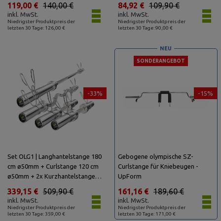
119,00 €
140,00 €
84,92 €
109,90 €
inkl. MwSt.
inkl. MwSt.
Niedrigster Produktpreis der
Niedrigster Produktpreis der
letzten 30 Tage: 126,00 €
letzten 30 Tage: 90,00 €
NEU
SONDERANGEBOT
-33%
-15%
Set OLG1 | Langhantelstange 180
Gebogene olympische SZ-
cm ø50mm + Curlstange 120 cm
Curlstange für Kniebeugen -
ø50mm + 2x Kurzhantelstange
UpForm
50 cm ø50mm - Marbo Sport
339,15 €
509,90 €
161,16 €
189,60 €
inkl. MwSt.
inkl. MwSt.
Niedrigster Produktpreis der
Niedrigster Produktpreis der
letzten 30 Tage: 359,00 €
letzten 30 Tage: 171,00 €