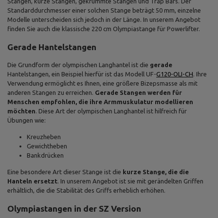
Stangen, kurze Stangen, gekrümmte Stangen und Trap Bars. Der
Standarddurchmesser einer solchen Stange beträgt 50 mm, einzelne
Modelle unterscheiden sich jedoch in der Länge. In unserem Angebot
finden Sie auch die klassische 220 cm Olympiastange für Powerlifter.
Gerade Hantelstangen
Die Grundform der olympischen Langhantel ist die
gerade
Hantelstangen, ein Beispiel hierfür ist das Modell UF-
G120-OLI-CH
. Ihre
Verwendung ermöglicht es Ihnen, eine größere Bizepsmasse als mit
anderen Stangen zu erreichen.
Gerade Stangen werden für
Menschen empfohlen, die ihre Armmuskulatur modellieren
möchten
. Diese Art der olympischen Langhantel ist hilfreich für
Übungen wie:
Kreuzheben
Gewichtheben
Bankdrücken
Eine besondere Art dieser Stange ist die
kurze Stange, die die
Hanteln ersetzt
. In unserem Angebot ist sie mit gerändelten Griffen
erhältlich, die die Stabilität des Griffs erheblich erhöhen.
Olympiastangen in der SZ Version