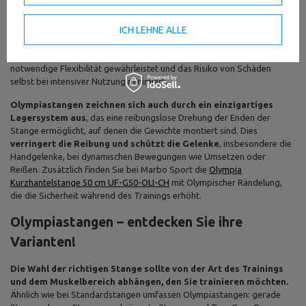
Haltbarkeit und präzise Verarbeitung aus. Eine typische Olympische
Langhantel hat eine Länge von 220 cm und einen Griffdurchmesser von
ICH LEHNE ALLE
28 mm,
was sie zu einer idealen Wahl für die anspruchsvollsten
Kraftübungen macht, wie Kniebeugen, Kreuzheben oder
Bankdrücken
. Sie sind aus hochwertigem Federstahl gefertigt, was die
notwendige Flexibilität gewährleistet und das Risiko von Schäden
selbst bei intensiver Nutzung minimiert.
Olympiastangen zeichnen sich auch durch ein einzigartiges
Lagersystem aus
, das eine reibungslose Drehung der Enden der
Stange ermöglicht, auf denen die Gewichte montiert sind. Dies
verringert die Reibung und schützt die Gelenke
, insbesondere die
Handgelenke, bei dynamischen Bewegungen wie Umsetzen oder
Reißen. Zusätzlich finden Sie bei Marbo Sport die
Olympia
Kurzhantelstange 50 cm UF-G50-OLI-CH
mit Olympischer Rändelung,
die die Sicherheit während des Trainings erhöht.
Olympiastangen – entdecken Sie ihre
Varianten!
Die Wahl der richtigen Stange sollte von der Art des Trainings
und dem Muskelbereich abhängen, den Sie trainieren möchten.
Ähnlich wie bei Standardstangen umfassen Olympiastangen: gerade