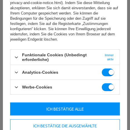
Hantelscheiben
erwenden, können Sportler Parameter wie zum Beispiel
privacy-and-cookie-notice.html). Indem Sie diese Mitteilung
das Gewicht an ihre individuellen Bedürfnisse anpassen.
akzeptieren, erklären Sie sich damit einverstanden, dass sie auf
Ihrem Computer gespeichert werden. Sie können die
Olympische Hantelstangen –
Bedingungen für die Speicherung oder den Zugriff auf sie
festlegen, indem Sie auf die Registerkarte „Zustimmungen
Grundausstattung im Fitnessstudio
konfigurieren“ klicken. Sie können Ihre Einwilligung jederzeit
widerrufen, indem Sie die Cookies von Ihrem Browser auf dem
Olympische Hantelstangen gehören zu den beliebtesten Arten von
jeweiligen Endgerät löschen.
Kraftsportartikeln, da sie das Heben schwererer Gewichte erleichtern.
Sie dienen hauptsächlich dem Training und der Tönung der
Oberkörpermuskulatur – Arme, Unterarme und Brust
. Mit ihrer
Funktionale Cookies (Unbedingt
Immer
Hilfe können auch Übungen für andere Körperpartien durchgeführt
erforderliche)
aktiv
werden. Ihr spezielles Design ermöglicht die Verwendung während des
Trainings sowohl von Bodybuildern als auch von Personen, die
Analytics-Cookies
regelmäßig Sport treiben. Wir bieten eine vielfältige Auswahl an
professionellen olympischen
Hantelstangen für Fitnessclubs und
Fitnessstudios sowie für das Heimtraining.
Werbe-Cookies
Was sind Olympiastangen?
ICH BESTÄTIGE ALLE
Olympiastangen sind
spezielle Hantelstangen, die nach den
internationalen olympischen Standards gefertigt wurden, die
von der Internationalen Gewichtheber-Föderation (IWF)
ICH BESTÄTIGE DIE AUSGEWÄHLTE
festgelegt wurden
. Sie zeichnen sich durch außergewöhnliche