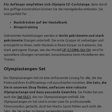
Für Anfänger empfehlen sich Olympia SZ-Curlstange
, denn durch
ihre griffige Konstruktion können Sie die Handgelenke entlasten. Sie
sind perfekt für:
Bankdrücken auf der Hantelbank
Bizepstraining
Gekrümmte Hantelstangen werden in
leicht gekrümmte und stark
gekrümmte
Stangen unterteilt. Die erste Gruppe ist vielseitiger und
ermöglicht es Ihnen, mehr Muskeln in Ihrem Körper zu trainieren. Die
stark gebogene Stange, wie das Modell
UF-G120ML-OLI-CH
, wird für
speziellere Übungen verwendet, beispielsweise beim Modellieren des
Trizeps.
Olympiastangen-Set
Ein Olympiastangen-Set ist eine umfassende Lösung für alle, die das
Potenzial ihres Krafttrainings voll ausschöpfen möchten.
Die Sets, die
Sie in unserem Shop finden, umfassen eine robuste
Olympiastange und dazu passende Gewichte.
Sie finden bei uns
auch das
Set OLG1
, das nur Olympiastangen enthält. Die
Olympiastangen im Set sind in erster Linie für professionelle
Fitnessstudios gedacht, doch bei Marbo Sport fehlen auch nicht die
Sets, die Sie sicher zu Hause verwenden können.