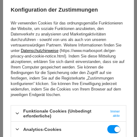
entscheidender Faktor dafür, ob ein Kunde ein
Konfiguration der Zustimmungen
Abonnement in deinem Fitnessstudio abschließt. Jeder
trainiert lieber auf moderner, interessanter und optisch
ansprechender Ausstattung.
Wir verwenden Cookies für das ordnungsgemäße Funktionieren
der Website, um soziale Funktionen anzubieten, den
Bei der Entwicklung der Professional‑Linie haben wir uns
Datenverkehr zu analysieren und Marketingaktivitäten
das Ziel gesetzt, jedes Detail – selbst das kleinste –
durchzuführen - sowohl von uns als auch von unseren
perfekt auszuarbeiten.
vertrauenswürdigen Partnern. Weitere Informationen finden Sie
unter
Datenschutzhinweise
(https://www.marbosport.de/ger-
Die Standfüße haben wir mit einer dicken, dekorativ
privacy-and-cookie-notice.html). Indem Sie diese Mitteilung
ausgeschnittenen Stahlplatte verbunden. Dadurch ist der
akzeptieren, erklären Sie sich damit einverstanden, dass sie auf
Ständer zu 100 % stabil und besitzt ein attraktives
Ihrem Computer gespeichert werden. Sie können die
Erscheinungsbild.
Bedingungen für die Speicherung oder den Zugriff auf sie
festlegen, indem Sie auf die Registerkarte „Zustimmungen
konfigurieren“ klicken. Sie können Ihre Einwilligung jederzeit
widerrufen, indem Sie die Cookies von Ihrem Browser auf dem
jeweiligen Endgerät löschen.
Funktionale Cookies (Unbedingt
Immer
erforderliche)
aktiv
Analytics-Cookies