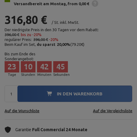
Versandbereit am Montag
from 0,00 €
316,80 €
/
St.
inkl. MwSt.
Der niedrigste Preis in den 30 Tagen vor dem Rabatt:
396,00 €
bis zu -20%
regulärer Preis:
396,00 €
-20%
Beim Kauf im Set,
du sparst
20,00
%
(
79.20
€
)
Bis zum Ende des
Sonderangebot:
23
10
42
44
Tage
Stunden
Minuten
Sekunden
IN DEN WARENKORB
Auf die Wunschliste
Auf die Vergleichsliste
Garantie
Full Commercial 24 Monate