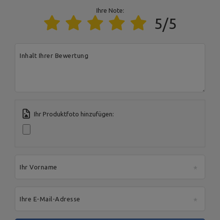
Ihre Note:
5/5
Für dieses Produkt verantwortliche Stelle in der EU
Address:
Boczna 41
Inhalt Ihrer Bewertung
Postal Code:
27-200
MARBO Ulikowski
City:
Starachowice
Hersteller
Spółka Komandytowa
Country:
Polen
E-mail address:
serwis@marbosport.eu
Ihr Produktfoto hinzufügen:
Ihr Vorname
Ihre E-Mail-Adresse