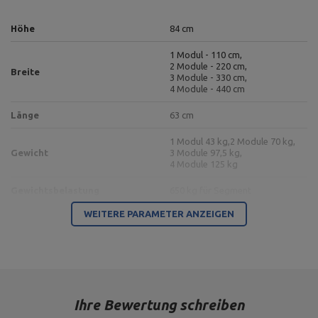
Höhe
84 cm
1 Modul - 110 cm,
2 Module - 220 cm,
Breite
3 Module - 330 cm,
4 Module - 440 cm
Länge
63 cm
1 Modul 43 kg,
2 Module 70 kg,
Gewicht
3 Module 97,5 kg,
4 Module 125 kg
Gewichtsbelastung
650 kg für Segment
WEITERE PARAMETER ANZEIGEN
2 x 110 cm,
Platz für Griffe
Länge des Griffteils 12 cm - 17
cm
2
Platzbedarf
0,7 m
Profil
100 x 50 x 3 mm
Ihre Bewertung schreiben
Farbe des Rahmens
Schwarz-matt