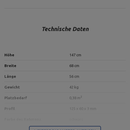
Technische Daten
Höhe
147 cm
Breite
68 cm
Länge
56 cm
Gewicht
42 kg
2
Platzbedarf
0,38 m
Profil
125 x 60 x 3 mm
Farbe des Rahmens
schwarz