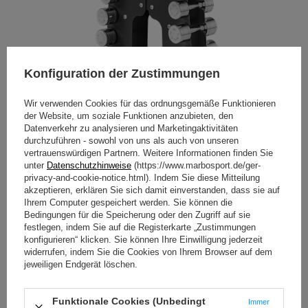
Konfiguration der Zustimmungen
Wir verwenden Cookies für das ordnungsgemäße Funktionieren
der Website, um soziale Funktionen anzubieten, den
Datenverkehr zu analysieren und Marketingaktivitäten
durchzuführen - sowohl von uns als auch von unseren
vertrauenswürdigen Partnern. Weitere Informationen finden Sie
Stabile Standbasis
unter
Datenschutzhinweise
(https://www.marbosport.de/ger-
privacy-and-cookie-notice.html). Indem Sie diese Mitteilung
Dank seines angemessenen Gewichts und des stabilen,
akzeptieren, erklären Sie sich damit einverstanden, dass sie auf
großen Standfußes bleiben die Ständer aus der R-Line-
Ihrem Computer gespeichert werden. Sie können die
Serie unbeweglich!
Bedingungen für die Speicherung oder den Zugriff auf sie
festlegen, indem Sie auf die Registerkarte „Zustimmungen
Die Standfläche jedes Ständers mit den Maßen von 68x56
konfigurieren“ klicken. Sie können Ihre Einwilligung jederzeit
cm bezeugt die Zuverlässigkeit des Geräts.
widerrufen, indem Sie die Cookies von Ihrem Browser auf dem
4 mm Blechkonstruktion
jeweiligen Endgerät löschen.
Die gesamte Konstruktion basiert auf dickem,
lasergeschnittenem Blech. Ein so robustes Material ist in
Funktionale Cookies (Unbedingt
Immer