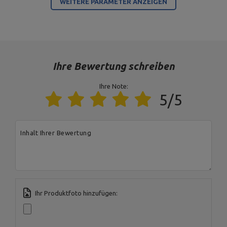
WEITERE PARAMETER ANZEIGEN
Für dieses Produkt verantwortliche Stelle in der EU
Address:
Boczna 41
Postal Code:
27-200
MARBO Ulikowski
City:
Starachowice
Hersteller
Spółka Komandytowa
Country:
Polen
Ihre Bewertung schreiben
E-mail address:
serwis@marbosport.eu
Ihre Note:
5/5
Inhalt Ihrer Bewertung
Ihr Produktfoto hinzufügen: