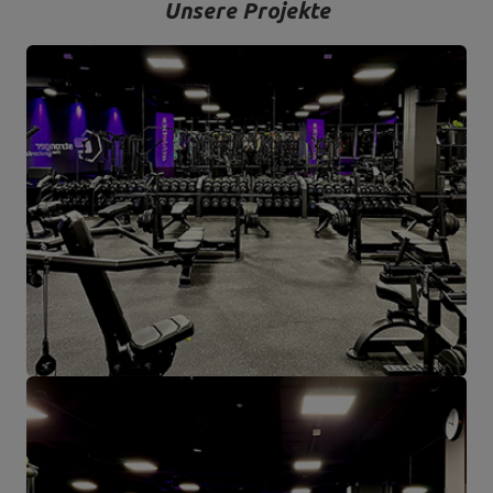
Unsere Projekte
Das Unternehmen hat seinen Sitz in der polnischen Stadt
Starachowice in der Woiwodschaft Świętokrzyskie. Hier befinden
sich unsere Büroräume und die Produktions- und Lagerhallen. Von
hier aus werden alle Formen des Online-Verkaufs und der Kontakt
mit unseren Kunden gesteuert. Von hier aus werden auch unsere
Produkte für einzelne Empfänger und Partnergeschäfte geschickt.
Das Herz unseres Unternehmens liegt in Starachowice und das ist
die Ortschaft, wo alles anfängt.