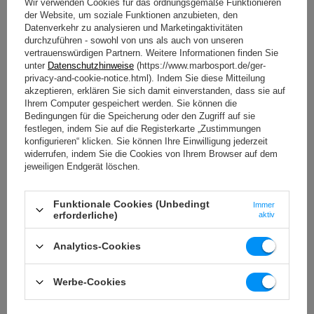
Wir verwenden Cookies für das ordnungsgemäße Funktionieren
der Website, um soziale Funktionen anzubieten, den
Datenverkehr zu analysieren und Marketingaktivitäten
durchzuführen - sowohl von uns als auch von unseren
vertrauenswürdigen Partnern. Weitere Informationen finden Sie
unter
Datenschutzhinweise
(https://www.marbosport.de/ger-
privacy-and-cookie-notice.html). Indem Sie diese Mitteilung
akzeptieren, erklären Sie sich damit einverstanden, dass sie auf
Ihrem Computer gespeichert werden. Sie können die
Bedingungen für die Speicherung oder den Zugriff auf sie
Robuste Ausführung
festlegen, indem Sie auf die Registerkarte „Zustimmungen
konfigurieren“ klicken. Sie können Ihre Einwilligung jederzeit
Unsere Boxsäcke verfügen über einen 10mm –
widerrufen, indem Sie die Cookies von Ihrem Browser auf dem
Reißverschluss.
jeweiligen Endgerät löschen.
Diese elegante und diskrete Lösung ermöglicht es Ihnen,
die Füllung schnell und bequem zu wechseln, und
verhindert, dass die Textilreste, mit denen der Boxsack
Funktionale Cookies (Unbedingt
Immer
erforderliche)
aktiv
gefüllt ist , bei stärkeren Schlägen herausfallen.
Beim Nähen verwenden wir die neueste Generation von
Analytics-Cookies
Coats Epic- Nähfaden, die eine hohe Zugfestigkeit
ausweisen. Die Durkopp-Adler-Maschinen, die in unserer
Produktionsstätte zum Einsatz kommen, sorgen für
Werbe-Cookies
präzises Nähen.