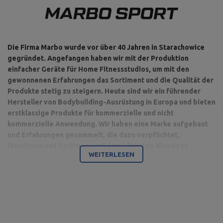
Die Firma Marbo wurde vor über 40 Jahren in Starachowice
gegründet. Angefangen haben wir mit der Produktion
einfacher Geräte für Home Fitnessstudios, um mit den
gewonnenen Erfahrungen das Sortiment und die Qualität der
Produkte stetig zu steigern. Heute sind wir ein führender
Hersteller von Bodybuilding-Ausrüstung in Europa und bieten
erstklassige Produkte für kommerzielle und nicht
kommerzielle Anwendung. Wir haben eine Marke aufgebaut
und Erfahrungen gesammelt, die dazu verpflichtet,
Maschinen und Sortiment auf dem höchsten Niveau zu
WEITERLESEN
produzieren.
Bodybuilding ist unsere Leidenschaft und durch die Kombination
mit einem modernen Maschinenpark sind wir in der Lage,
hochwertigste Trainingsgeräte anzubieten, die mit Liebe zum
Detail und vor allem mit Blick auf Ihren Komfort und Ihre Sicherheit
hergestellt werden.