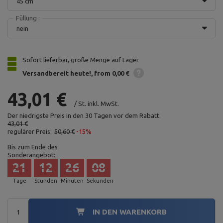
45 cm
Füllung :
nein
Sofort lieferbar, große Menge auf Lager
Versandbereit heute!
from 0,00 €
43,01 €
/
St.
inkl. MwSt.
Der niedrigste Preis in den 30 Tagen vor dem Rabatt:
43,01 €
regulärer Preis:
50,60 €
-15%
Bis zum Ende des
Sonderangebot:
21
12
26
07
Tage
Stunden
Minuten
Sekunden
IN DEN WARENKORB