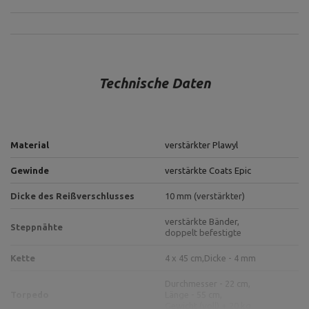
Technische Daten
Material
verstärkter Plawyl
Gewinde
verstärkte Coats Epic
Dicke des Reißverschlusses
10 mm (verstärkter)
verstärkte Bänder,
Steppnähte
doppelt befestigte
Kette
4 x 45 cm,
Dicke - 4 mm
Durchmesser - 22 cm,
Torpedo
Länge - 55 cm,
Gewicht (voll) + 20 kg