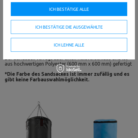
Sandsack
ICH BESTÄTIGE ALLE
Der Sandsack ist der beste Weg, um das Gewicht Ihres
Boxsackes zu erhöhen.
Der Sack sollte mit trockenem Sand gefüllt werden.
ICH BESTÄTIGE DIE AUSGEWÄHLTE
Abhängig vom verwendeten Material beträgt das Gewicht
des gefüllten Sandsackes von 20 bis 25 kg. Der gefüllte
Sandsack sollte in der Mitte des Boxsackes platziert
ICH LEHNE ALLE
werden.
Der Sandsack verfügt über einen Reißverschluss und ist
aus hochwertigen Polyester (600 mm x 600 mm) gefertigt
*Die Farbe des Sandsackes ist immer zufällig und es
gibt keine Farbauswahlmöglichkeit.