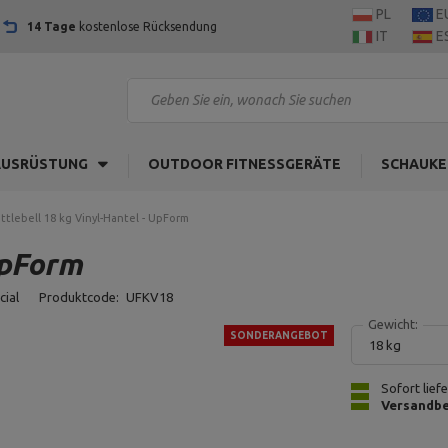
PL
E
14 Tage
kostenlose Rücksendung
IT
E
AUSRÜSTUNG
OUTDOOR FITNESSGERÄTE
SCHAUKE
ttlebell 18 kg Vinyl-Hantel - UpForm
UpForm
cial
Produktcode:
UFKV18
Gewicht:
SONDERANGEBOT
18 kg
Sofort lief
Versandbe