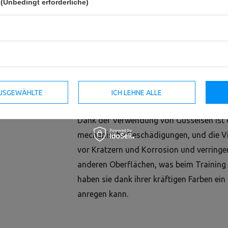
(Unbedingt erforderliche)
Die Kettlebell aus Vinylgusseisen
vo
 AUSGEWÄHLTE
ICH LEHNE ALLE
Vorteile von Gusseisen und Vinyl vereint.
Dank der Verwendung von Gusseisen ist d
mechanische Beschädigungen, und die Vi
vor Kratzern und Korrosion und verring
anderen Oberflächen, was beim Training 
haben sie dank ihrer kräftigen Farben ei
anregen kann.