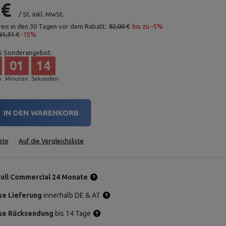
 €
/
St.
inkl. MwSt.
reis in den 30 Tagen vor dem Rabatt:
82,00 €
bis zu -5%
91,31 €
-15%
s Sonderangebot:
01
13
n
Minuten
Sekunden
IN DEN WARENKORB
ste
Auf die Vergleichsliste
Full Commercial 24 Monate
se Lieferung
innerhalb DE & AT
se Rücksendung
bis 14 Tage