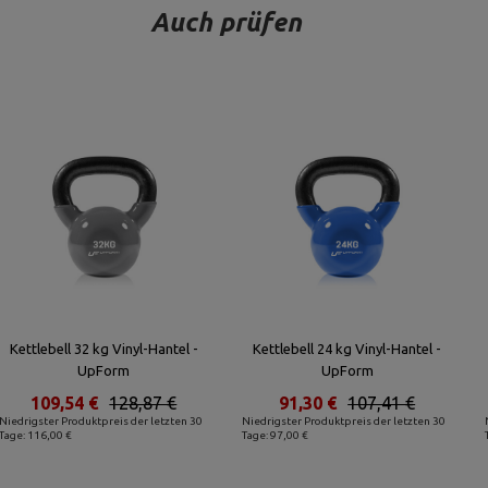
Auch prüfen
Kettlebell 32 kg Vinyl-Hantel -
Kettlebell 24 kg Vinyl-Hantel -
UpForm
UpForm
109,54 €
128,87 €
91,30 €
107,41 €
Niedrigster Produktpreis der letzten 30
Niedrigster Produktpreis der letzten 30
Tage: 116,00 €
Tage: 97,00 €