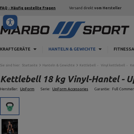
FAQ - Häufig gestellte Fragen
Versand direkt
vom Hersteller
KRAFTGERÄTE
HANTELN & GEWICHTE
FITNESS
Sie sind hier:
Startseite
Hanteln & Gewichte
Kettlebell
Vinyl kettlebell
Ke
Kettlebell 18 kg Vinyl-Hantel - 
Hersteller:
UpForm
Serie:
UpForm Accessories
Garantie:
Full Commer