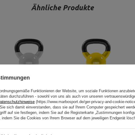
Ähnliche Produkte
ustimmungen
ordnungsgemäße Funktionieren der Website, um soziale Funktionen anzubiet
Kettlebell 28 kg Vinyl-Hantel -
Kettlebell 10 kg Vinyl-Hantel -
täten durchzuführen - sowohl von uns als auch von unseren vertrauenswürdig
UpForm
UpForm
atenschutzhinweise
(https://www.marbosport.de/ger-privacy-and-cookie-notic
98,13 €
115,45 €
51,38 €
60,45 €
n Sie sich damit einverstanden, dass sie auf Ihrem Computer gespeichert wer
riff auf sie festlegen, indem Sie auf die Registerkarte „Zustimmungen konfigu
en, indem Sie die Cookies von Ihrem Browser auf dem jeweiligen Endgerät lösc