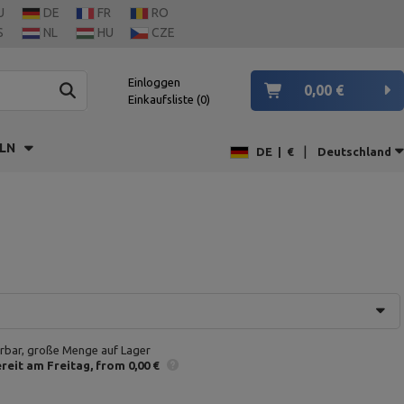
U
DE
FR
RO
S
NL
HU
CZE
Einloggen
0,00 €
Einkaufsliste
0
LN
|
DE
|
€
Deutschland
erbar, große Menge auf Lager
reit am Freitag
from 0,00 €