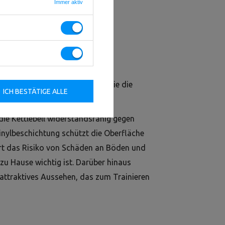
Immer aktiv
n
UpForm
ist eine Gewichtsart, die die
ICH BESTÄTIGE ALLE
ie Kettlebell widerstandsfähig gegen
nylbeschichtung schützt die Oberfläche
ert das Risiko von Schäden an Böden und
zu Hause wichtig ist. Darüber hinaus
n attraktives Aussehen, das zum Trainieren