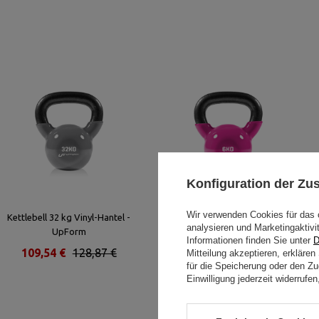
Konfiguration der Z
Wir verwenden Cookies für das 
Kettlebell 32 kg Vinyl-Hantel -
Kettlebell 6 kg Vinyl-Hantel -
analysieren und Marketingaktivi
UpForm
UpForm
Informationen finden Sie unter
D
109,54 €
128,87 €
36,57 €
43,02 €
Mitteilung akzeptieren, erkläre
für die Speicherung oder den Zug
Einwilligung jederzeit widerruf