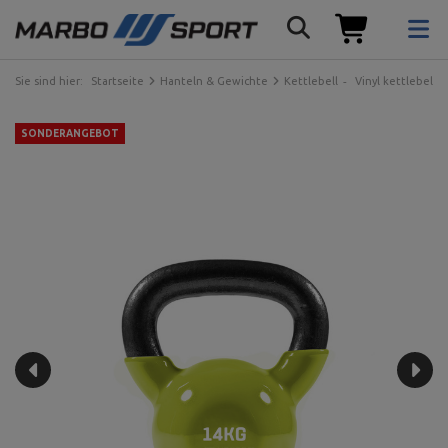
Sie sind hier:
Startseite
Hanteln & Gewichte
Kettlebell
Vinyl kettlebell
SONDERANGEBOT