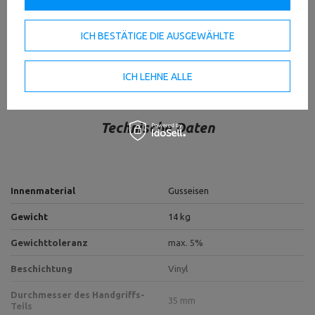
HERUNTERLADEN
WICHTIGE SICHERHEITSHINWEISE
ICH BESTÄTIGE DIE AUSGEWÄHLTE
ICH LEHNE ALLE
Technische Daten
Innenmaterial
Gusseisen
Gewicht
14 kg
Gewichttoleranz
max. 5%
Beschichtung
Vinyl
Durchmesser des Handgriffs-
35 mm
Teils