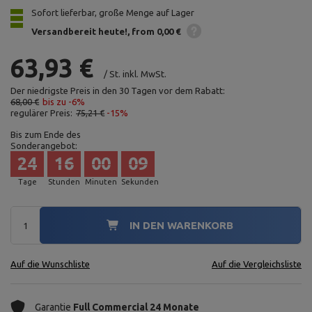
Sofort lieferbar, große Menge auf Lager
Versandbereit heute!
from 0,00 €
63,93 €
/
St.
inkl. MwSt.
Der niedrigste Preis in den 30 Tagen vor dem Rabatt:
68,00 €
bis zu -6%
regulärer Preis:
75,21 €
-15%
Bis zum Ende des
Sonderangebot:
24
16
00
08
Tage
Stunden
Minuten
Sekunden
IN DEN WARENKORB
Auf die Wunschliste
Auf die Vergleichsliste
Garantie
Full Commercial 24 Monate