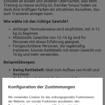
Schäden an Böden und anderen Oberflächen, was beim
Training zu Hause wichtig ist. Darüber hinaus haben sie
dank ihrer kräftigen Farben ein attraktives Aussehen, das
zum Trainieren anregen kann.
Wie wähle ich das richtige Gewicht?
Anfänger: Normalerweise wird empfohlen, mit 4–12
kg zu beginnen.
Mittelstufe: Gewichte von 12–16 kg sind für
Personen mit etwas Erfahrung geeignet.
Fortgeschrittene: Personen, die regelmäßig
trainieren, können Kettlebells mit einem Gewicht von
16 kg und mehr verwenden.
Beispielübungen:
Swing Kettlebell:
Ideal zum Aufbau von Kraft und
Ausdauer.
Goblet Squat:
Stärkt die Beine und die
Rumpfmuskulatur.
Konfiguration der Zustimmungen
Kettlebell Press:
Konzentriert sich auf die Arme
und den Oberkörper.
Wir verwenden Cookies für das ordnungsgemäße Funktionieren
der Website, um soziale Funktionen anzubieten, den