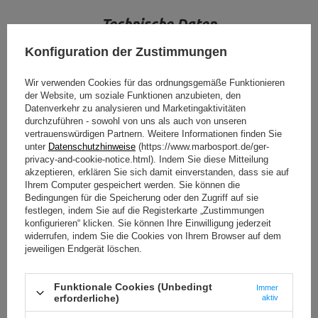
Technische Daten
Konfiguration der Zustimmungen
Wir verwenden Cookies für das ordnungsgemäße Funktionieren
Höhe
115 cm
der Website, um soziale Funktionen anzubieten, den
Datenverkehr zu analysieren und Marketingaktivitäten
Breite
114 cm
durchzuführen - sowohl von uns als auch von unseren
vertrauenswürdigen Partnern. Weitere Informationen finden Sie
Länge
114 cm
unter
Datenschutzhinweise
(https://www.marbosport.de/ger-
privacy-and-cookie-notice.html). Indem Sie diese Mitteilung
Gewicht
68 kg
akzeptieren, erklären Sie sich damit einverstanden, dass sie auf
Ihrem Computer gespeichert werden. Sie können die
Gewichtsbelastung
800 kg
Bedingungen für die Speicherung oder den Zugriff auf sie
festlegen, indem Sie auf die Registerkarte „Zustimmungen
12 x MP-A001 2.0,
22,5 cm,
konfigurieren“ klicken. Sie können Ihre Einwilligung jederzeit
Platz für Gewichtsscheiben
Durchmesser 50 mm
widerrufen, indem Sie die Cookies von Ihrem Browser auf dem
jeweiligen Endgerät löschen.
Platz für Griffe
4 St.,
Durchmesser 51 mm
WEITERE PARAMETER ANZEIGEN
2
Platzbedarf
1,29 m
Funktionale Cookies (Unbedingt
Immer
erforderliche)
aktiv
Profil
125 x 60 x 3 mm