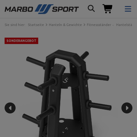
Sie sind hier:
Startseite
Hanteln & Gewichte
Fitnessständer
Hantelständ
SONDERANGEBOT