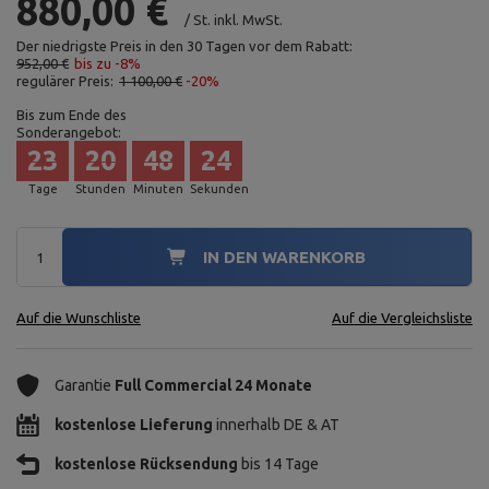
880,00 €
/
St.
inkl. MwSt.
Der niedrigste Preis in den 30 Tagen vor dem Rabatt:
952,00 €
bis zu -8%
regulärer Preis:
1 100,00 €
-20%
Bis zum Ende des
Sonderangebot:
23
20
48
23
Tage
Stunden
Minuten
Sekunden
IN DEN WARENKORB
Auf die Wunschliste
Auf die Vergleichsliste
Garantie
Full Commercial 24 Monate
kostenlose Lieferung
innerhalb DE & AT
kostenlose Rücksendung
bis 14 Tage