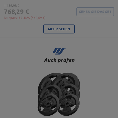
1 136,98 €
768,29 €
SEHEN SIE DAS SET
Du sparst
32.43%
(368,69 €)
MEHR SEHEN
Auch prüfen