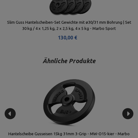
Slim Guss Hantelscheiben-Set Gewichte mit ø30/31 mm Bohrung | Set
30 kg / 4 x 1,25 kg, 2 x 2,5 kg, 4 x 5 kg - Marbo Sport
130,00 €
Ähnliche Produkte
t
Hantelscheibe Gusseisen 15kg 31mm 3-Grip - MW-O15-kier - Marbo
T