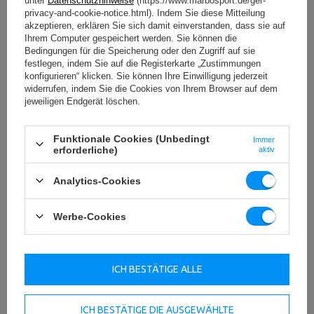
unter
Datenschutzhinweise
(https://www.marbosport.de/ger-
privacy-and-cookie-notice.html). Indem Sie diese Mitteilung
akzeptieren, erklären Sie sich damit einverstanden, dass sie auf
Ihrem Computer gespeichert werden. Sie können die
Bedingungen für die Speicherung oder den Zugriff auf sie
festlegen, indem Sie auf die Registerkarte „Zustimmungen
konfigurieren“ klicken. Sie können Ihre Einwilligung jederzeit
widerrufen, indem Sie die Cookies von Ihrem Browser auf dem
jeweiligen Endgerät löschen.
Funktionale Cookies (Unbedingt
Immer
erforderliche)
aktiv
Analytics-Cookies
Werbe-Cookies
Weight Linie – die besten Hantelstangen und
ICH BESTÄTIGE ALLE
Gewichtsscheiben
Es scheint, dass nichts Neues man kann tun. Aber der
Schein trügt.
ICH BESTÄTIGE DIE AUSGEWÄHLTE