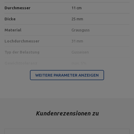
Durchmesser
11 cm
Dicke
25 mm
Material
Grausguss
Lochdurchmesser
31 mm
Typ der Belastung
Gusseisen
Gewichttoleranz
max. 5%
WEITERE PARAMETER ANZEIGEN
Abmessungen der Verpackung
Kundenrezensionen zu