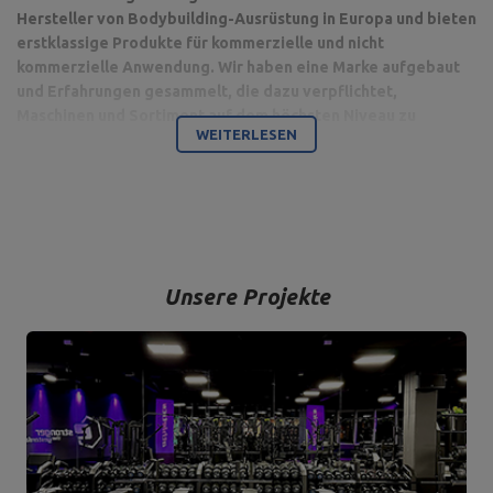
Hersteller von Bodybuilding-Ausrüstung in Europa und bieten
erstklassige Produkte für kommerzielle und nicht
kommerzielle Anwendung. Wir haben eine Marke aufgebaut
und Erfahrungen gesammelt, die dazu verpflichtet,
Maschinen und Sortiment auf dem höchsten Niveau zu
WEITERLESEN
produzieren.
Bodybuilding ist unsere Leidenschaft und durch die Kombination
mit einem modernen Maschinenpark sind wir in der Lage,
hochwertigste Trainingsgeräte anzubieten, die mit Liebe zum
Detail und vor allem mit Blick auf Ihren Komfort und Ihre Sicherheit
hergestellt werden.
Unsere Projekte
Das Unternehmen hat seinen Sitz in der polnischen Stadt
Starachowice in der Woiwodschaft Świętokrzyskie. Hier befinden
sich unsere Büroräume und die Produktions- und Lagerhallen. Von
hier aus werden alle Formen des Online-Verkaufs und der Kontakt
mit unseren Kunden gesteuert. Von hier aus werden auch unsere
Produkte für einzelne Empfänger und Partnergeschäfte geschickt.
Das Herz unseres Unternehmens liegt in Starachowice und das ist
die Ortschaft, wo alles anfängt.