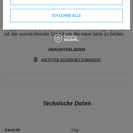
Die Gewichtsscheiben von Marbo sind viele
Veränderungen durchgelaufen. Das total veränderte und
ICH LEHNE ALLE
originelle Aussehen der Gewichtsscheiben mit drei
Durchmesser, die ideal an unsere Hantelstangen
angepasst sind und die veränderte, hochwertige Qualität
ist der ausreichender Grund um die neue Serie zu bilden.
HERUNTERLADEN
WICHTIGE SICHERHEITSHINWEISE
Technische Daten
Gewicht
1 kg