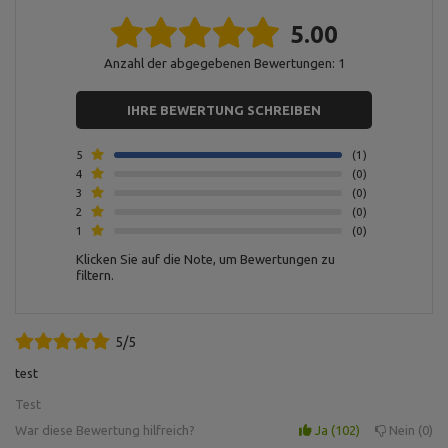
Für dieses Produkt verantwortliche Stelle in der EU
5.00
Address:
Boczna 41
Postal Code:
27-200
Anzahl der abgegebenen Bewertungen: 1
City:
Starachowice
Country:
Polen
MARBO Ulikowski
E-mail address:
Hersteller
IHRE BEWERTUNG SCHREIBEN
Spółka Komandytowa
serwis@marbosport.eu
Verantwortliche
MARBO Ulikowski
Address:
BOCZNA 41
Stelle
Spółka Komandytowa
Postal Code:
27-200
5
1
City:
Starachowice
4
0
Country:
Polen
3
0
E-mail address:
2
0
serwis@marbosport.eu
1
0
Klicken Sie auf die Note, um Bewertungen zu
filtern.
5/5
test
Test
War diese Bewertung hilfreich?
Ja
102
Nein
0