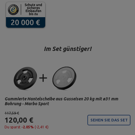
Im Set günstiger!
Gummierte Hantelscheibe aus Gusseisen 20 kg mit ø31 mm
Bohrung - Marbo Sport
117,59 €
120,00 €
SEHEN SIE DAS SET
Du sparst
-2.05%
(-2,41 €)