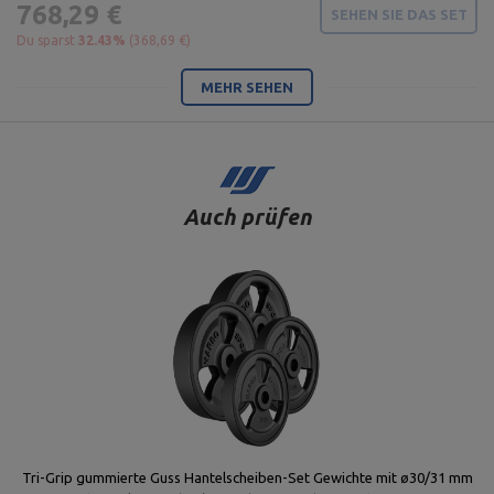
768,29 €
SEHEN SIE DAS SET
Du sparst
32.43%
(368,69 €)
MEHR SEHEN
Auch prüfen
Tri-Grip gummierte Guss Hantelscheiben-Set Gewichte mit ø30/31 mm