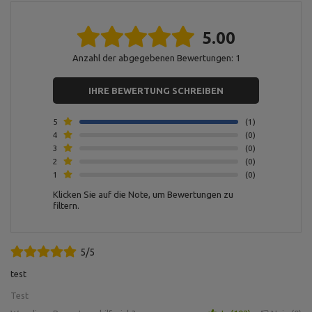
Für dieses Produkt verantwortliche Stelle in der EU
5.00
Address:
Boczna 41
Postal Code:
27-200
Anzahl der abgegebenen Bewertungen: 1
City:
Starachowice
Country:
Polen
MARBO Ulikowski
E-mail address:
Hersteller
IHRE BEWERTUNG SCHREIBEN
Spółka Komandytowa
serwis@marbosport.eu
Verantwortliche
MARBO Ulikowski
Address:
BOCZNA 41
Stelle
Spółka Komandytowa
Postal Code:
27-200
5
1
City:
Starachowice
4
0
Country:
Polen
3
0
E-mail address:
2
0
serwis@marbosport.eu
1
0
Klicken Sie auf die Note, um Bewertungen zu
filtern.
5/5
test
Test