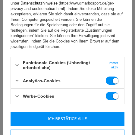
unter
Datenschutzhinweise
(https://www.marbosport.de/ger-
privacy-and-cookie-notice.html). Indem Sie diese Mitteilung
akzeptieren, erklären Sie sich damit einverstanden, dass sie auf
Ihrem Computer gespeichert werden. Sie können die
Bedingungen für die Speicherung oder den Zugriff auf sie
festlegen, indem Sie auf die Registerkarte „Zustimmungen
konfigurieren“ klicken. Sie können Ihre Einwilligung jederzeit
widerrufen, indem Sie die Cookies von Ihrem Browser auf dem
jeweiligen Endgerät löschen.
Funktionale Cookies (Unbedingt
Immer
erforderliche)
aktiv
Analytics-Cookies
Werbe-Cookies
Weight Linie – die besten Hantelstangen und
Gewichtsscheiben
Die Hantelscheiben von Marbo haben eine Revolution
ICH BESTÄTIGE ALLE
erlebt – hie finden Sie ein einzigartiges und originelles
Design von Gewichtsscheiben mit drei Durchmessern, die
perfekt auf unsere Hantelstangen abgestimmt sind. Beste