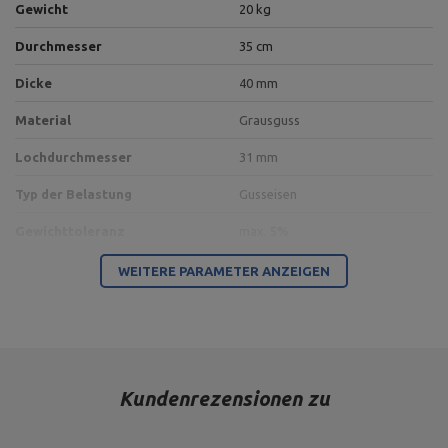
Gewicht
20 kg
Durchmesser
35 cm
Dicke
40 mm
Material
Grausguss
Lochdurchmesser
31 mm
Typ der Belastung
Gusseisen
Gewichttoleranz
max. 5%
WEITERE PARAMETER ANZEIGEN
Abmessungen der Verpackung
Kundenrezensionen zu