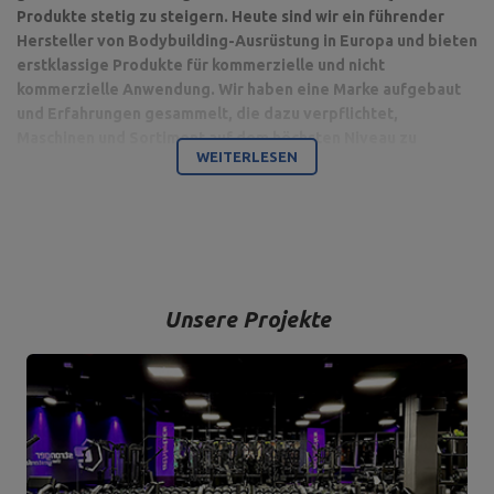
Produkte stetig zu steigern. Heute sind wir ein führender
Hersteller von Bodybuilding-Ausrüstung in Europa und bieten
erstklassige Produkte für kommerzielle und nicht
kommerzielle Anwendung. Wir haben eine Marke aufgebaut
und Erfahrungen gesammelt, die dazu verpflichtet,
Maschinen und Sortiment auf dem höchsten Niveau zu
WEITERLESEN
produzieren.
Bodybuilding ist unsere Leidenschaft und durch die Kombination
mit einem modernen Maschinenpark sind wir in der Lage,
hochwertigste Trainingsgeräte anzubieten, die mit Liebe zum
Detail und vor allem mit Blick auf Ihren Komfort und Ihre Sicherheit
hergestellt werden.
Unsere Projekte
Das Unternehmen hat seinen Sitz in der polnischen Stadt
Starachowice in der Woiwodschaft Świętokrzyskie. Hier befinden
sich unsere Büroräume und die Produktions- und Lagerhallen. Von
hier aus werden alle Formen des Online-Verkaufs und der Kontakt
mit unseren Kunden gesteuert. Von hier aus werden auch unsere
Produkte für einzelne Empfänger und Partnergeschäfte geschickt.
Das Herz unseres Unternehmens liegt in Starachowice und das ist