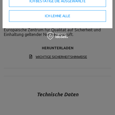
ICH BESTÄTIGE DIE AUSGEWÄHLTE
Qualität und tolles Aussehen ist hier zugesichert!
Sicherheit ist für uns das Wichtigste
ICH LEHNE ALLE
Damit Ihr Krafttrainings immer sicher ist , werden unsere
Geräte und zusätzliche Ausrüstung regelmäßig durch das
Europäische Zentrum für Qualität auf Sicherheit und
Einhaltung geltender Normen geprüft.
HERUNTERLADEN
WICHTIGE SICHERHEITSHINWEISE
Technische Daten