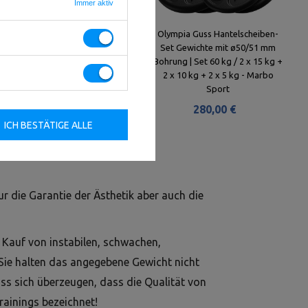
Immer aktiv
Tri-Grip Guss Hantelscheiben-
Olympia Guss Hantelscheiben-
Set Gewichte mit ø30/31 mm
Set Gewichte mit ø50/51 mm
Bohrung | Set 29 kg / 2 x 5 kg + 6
Bohrung | Set 60 kg / 2 x 15 kg +
x 2,5 kg + 4 x 1 kg - Marbo Sport
2 x 10 kg + 2 x 5 kg - Marbo
Sport
130,00 €
280,00 €
ICH BESTÄTIGE ALLE
ur die Garantie der Ästhetik aber auch die
 Kauf von instabilen, schwachen,
 Sie halten das angegebene Gewicht nicht
ss sich überzeugen, dass die Qualität von
ainings bezeichnet!