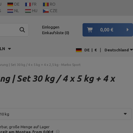
U
DE
FR
RO
S
NL
HU
CZE
Einloggen
0,00 €
Einkaufsliste
0
LN
|
DE
|
€
Deutschland
ng | Set 30 kg / 4 x 5 kg + 4 x 2,5 kg - Marbo Sport
| Set 30 kg / 4 x 5 kg + 4 x
 10 kg
erbar, große Menge auf Lager
reit am Montag
from 0,00 €