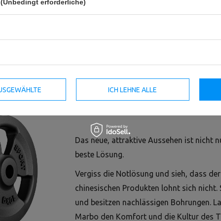
(Unbedingt erforderliche)
Hantelscheibe Gusseisen 15kg
Hantelscheibe 10kg Gusseisen
31mm 3-Grip - MW-O15-kier -
Ø31mm MW-O10-slim - Marbo
Marbo Sport
Sport
82,50 €
55,00 €
 AUSGEWÄHLTE
ICH LEHNE ALLE
Das neue, attraktive Aussehen ist nicht n
beste Lösung.
Vergiss die Notlösung und sieh, dass der
chinesischen Produkten lohnt sich nicht.
und besitzen nachlässigen Bohrungen. La
Marbo den Komfort und die Kultur des Tr