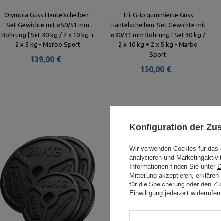
Olympia Guss Hantelscheiben-
Tri-Grip gummierte Guss
Set Gewichte mit ø50/51 mm
Hantelscheiben-Set Gewichte mit
Bohrung | Set 30 kg / 2 x 10 kg +
ø30/31 mm Bohrung | Set 30 kg /
2 x 5 kg - Marbo Sport
2 x 10 kg + 2 x 5 kg - Marbo
Sport
139,00 €
150,00 €
Konfiguration der Z
Wir verwenden Cookies für das 
analysieren und Marketingaktivi
Informationen finden Sie unter
D
Mitteilung akzeptieren, erkläre
für die Speicherung oder den Zug
Einwilligung jederzeit widerruf