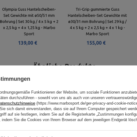
Olympia Guss Hantelscheiben-
Tri-Grip gummierte Guss
Set Gewichte mit ø50/51 mm
Hantelscheiben-Set Gewichte mit
Bohrung | Set 30 kg / 4 x 5 kg + 2
ø30/31 mm Bohrung | Set 29 kg /
x 2,5 kg + 4 x 1,25 kg - Marbo
4 x 5 kg + 2 x 2,5 kg + 4 x 1 kg -
Sport
Marbo Sport
139,00 €
155,00 €
Ähnliche Produkte
ustimmungen
ordnungsgemäße Funktionieren der Website, um soziale Funktionen anzubiet
täten durchzuführen - sowohl von uns als auch von unseren vertrauenswürdig
atenschutzhinweise
(https://www.marbosport.de/ger-privacy-and-cookie-notic
n Sie sich damit einverstanden, dass sie auf Ihrem Computer gespeichert wer
riff auf sie festlegen, indem Sie auf die Registerkarte „Zustimmungen konfigu
en, indem Sie die Cookies von Ihrem Browser auf dem jeweiligen Endgerät lösc