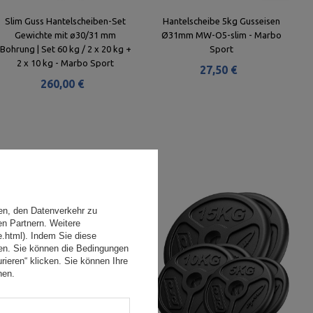
Slim Guss Hantelscheiben-Set
Hantelscheibe 5kg Gusseisen
Gewichte mit ø30/31 mm
Ø31mm MW-O5-slim - Marbo
Bohrung | Set 60 kg / 2 x 20 kg +
Sport
2 x 10 kg - Marbo Sport
27,50 €
260,00 €
en, den Datenverkehr zu
en Partnern. Weitere
e.html). Indem Sie diese
den. Sie können die Bedingungen
rieren“ klicken. Sie können Ihre
hen.