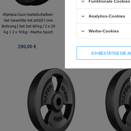
Funktionale Cookies 
Olympia Guss Hantelscheiben-
Slim Guss Hantelscheiben-Set
Analytics-Cookies
Set Gewichte mit ø50/51 mm
Gewichte mit ø30/31 mm
Bohrung | Set Set 60 kg / 2 x 20
Bohrung | Set 60 kg / 2 x 15 kg +
Werbe-Cookies
kg + 2 x 10 kg - Marbo Sport
2 x 10 kg + 2 x 5 kg - Marbo
Sport
280,00 €
260,00 €
ICH BESTÄTIGE DIE