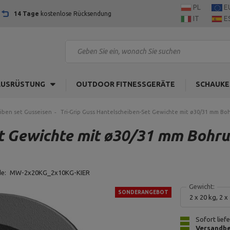
PL
E
14 Tage
kostenlose Rücksendung
IT
E
AUSRÜSTUNG
OUTDOOR FITNESSGERÄTE
SCHAUKE
iben set Gusseisen
Tri-Grip Guss Hantelscheiben-Set Gewichte mit ø30/31 mm Bohru
 Gewichte mit ø30/31 mm Bohrung 
de:
MW-2x20KG_2x10KG-KIER
Gewicht:
SONDERANGEBOT
2 x 20 kg, 2 x
Sofort lief
Versandbe