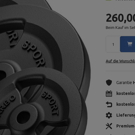
260,0
Beim Kauf im Se
Auf die Wunschli
Garantie
kostenlo
kostenlo
Lieferun
Premium