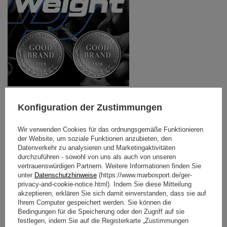
Weight Linie – die besten Hantelstangen und
Konfiguration der Zustimmungen
Gewichtsscheiben
Es scheint, dass nichts Neues man kann tun. Aber der
Wir verwenden Cookies für das ordnungsgemäße Funktionieren
Schein trügt.
der Website, um soziale Funktionen anzubieten, den
Datenverkehr zu analysieren und Marketingaktivitäten
Die Gewichtsscheiben von Marbo sind viele
durchzuführen - sowohl von uns als auch von unseren
Veränderungen durchgelaufen. Das total veränderte und
vertrauenswürdigen Partnern. Weitere Informationen finden Sie
originelle Aussehen der Gewichtsscheiben mit drei
unter
Datenschutzhinweise
(https://www.marbosport.de/ger-
Durchmesser, die ideal an unsere Hantelstangen
privacy-and-cookie-notice.html). Indem Sie diese Mitteilung
angepasst sind und die veränderte, hochwertige Qualität
akzeptieren, erklären Sie sich damit einverstanden, dass sie auf
ist der ausreichender Grund um die neue Serie zu bilden.
Ihrem Computer gespeichert werden. Sie können die
Bedingungen für die Speicherung oder den Zugriff auf sie
festlegen, indem Sie auf die Registerkarte „Zustimmungen
HERUNTERLADEN