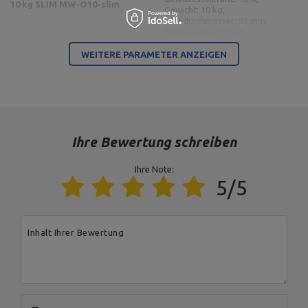
10 kg SLIM MW-O10-slim
Gewicht: 10 kg,
Lochdurchmesser: 31 mm,
Durchmesser: 27 cm
WEITERE PARAMETER ANZEIGEN
Gewicht
2 x 20 kg, 2 x 10 kg
Für dieses Produkt verantwortliche Stelle in der EU
Address:
Boczna 41
Ihre Bewertung schreiben
Postal Code:
27-200
City:
Starachowice
Country:
Polen
Ihre Note:
MARBO Ulikowski
E-mail address:
Hersteller
5/5
Spółka Komandytowa
serwis@marbosport.eu
Verantwortliche
MARBO Ulikowski
Address:
BOCZNA 41
Stelle
Spółka Komandytowa
Postal Code:
27-200
City:
Starachowice
Country:
Polen
Inhalt Ihrer Bewertung
E-mail address:
serwis@marbosport.eu