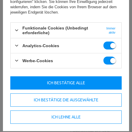
konfigurieren“ klicken. Sie können Ihre Einwilligung jederzeit
widerrufen, indem Sie die Cookies von Ihrem Browser auf dem
WICHTIGE SICHERHEITSHINWEISE
jeweiligen Endgerät löschen.
Funktionale Cookies (Unbedingt
Immer
erforderliche)
aktiv
Analytics-Cookies
Technische Daten
Werbe-Cookies
Dicke: 34 mm,
ICH BESTÄTIGE ALLE
Material: Gusseisen,
Typ: Gusseisen-Hantelscheibe,
Hantelscheibe aus Gusseisen
Gewichtstoleranz: ~5%,
20 kg SLIM MW-O20-slim
Gewicht: 20 kg,
ICH BESTÄTIGE DIE AUSGEWÄHLTE
Lochdurchmesser: 31 mm,
Durchmesser: 36 cm
ICH LEHNE ALLE
Dicke: 30 mm,
Material: Gusseisen,
Typ: Gusseisen-Hantelscheibe,
Hantelscheibe aus Gusseisen
Gewichtstoleranz: ~5%,