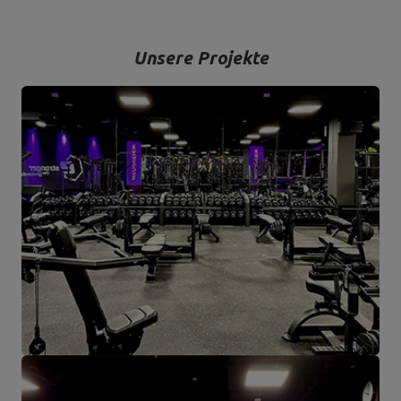
hochwertigste Trainingsgeräte anzubieten, die mit Liebe zum
Detail und vor allem mit Blick auf Ihren Komfort und Ihre Sicherheit
hergestellt werden.
Unsere Projekte
Das Unternehmen hat seinen Sitz in der polnischen Stadt
Starachowice in der Woiwodschaft Świętokrzyskie. Hier befinden
sich unsere Büroräume und die Produktions- und Lagerhallen. Von
hier aus werden alle Formen des Online-Verkaufs und der Kontakt
mit unseren Kunden gesteuert. Von hier aus werden auch unsere
Produkte für einzelne Empfänger und Partnergeschäfte geschickt.
Das Herz unseres Unternehmens liegt in Starachowice und das ist
die Ortschaft, wo alles anfängt.