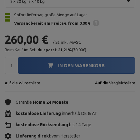
2 x 20 kg, 2 x 10 kg
Sofort lieferbar, große Menge auf Lager
Versandbereit am Freitag
from 0,00 €
260,00 €
/
St.
inkl. MwSt.
Beim Kauf im Set,
du sparst
21,21
%
(
70.00
€
)
IN DEN WARENKORB
Auf die Wunschliste
Auf die Vergleichsliste
Garantie
Home 24 Monate
kostenlose Lieferung
innerhalb DE & AT
kostenlose Rücksendung
bis 14 Tage
Lieferung direkt
vom Hersteller