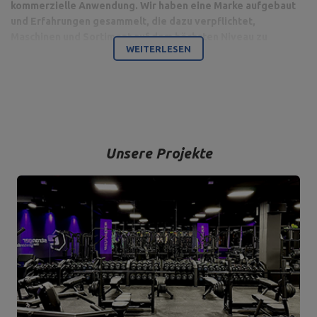
kommerzielle Anwendung. Wir haben eine Marke aufgebaut
und Erfahrungen gesammelt, die dazu verpflichtet,
Maschinen und Sortiment auf dem höchsten Niveau zu
WEITERLESEN
produzieren.
Bodybuilding ist unsere Leidenschaft und durch die Kombination
mit einem modernen Maschinenpark sind wir in der Lage,
hochwertigste Trainingsgeräte anzubieten, die mit Liebe zum
Detail und vor allem mit Blick auf Ihren Komfort und Ihre Sicherheit
hergestellt werden.
Unsere Projekte
Das Unternehmen hat seinen Sitz in der polnischen Stadt
Starachowice in der Woiwodschaft Świętokrzyskie. Hier befinden
sich unsere Büroräume und die Produktions- und Lagerhallen. Von
hier aus werden alle Formen des Online-Verkaufs und der Kontakt
mit unseren Kunden gesteuert. Von hier aus werden auch unsere
Produkte für einzelne Empfänger und Partnergeschäfte geschickt.
Das Herz unseres Unternehmens liegt in Starachowice und das ist
die Ortschaft, wo alles anfängt.