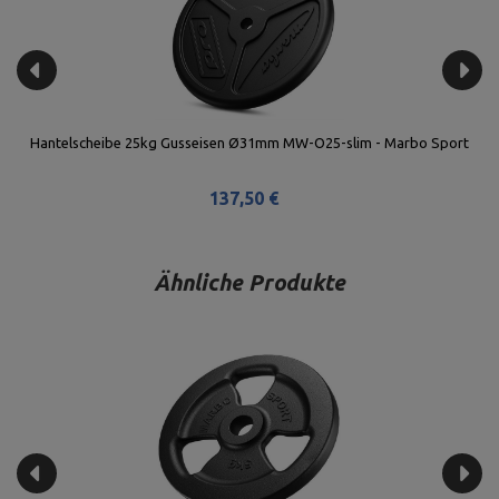
o
Hantelscheibe 25kg Gusseisen Ø31mm MW-O25-slim - Marbo Sport
T
137,50 €
Ähnliche Produkte