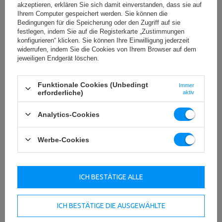
Die Gewichtsscheiben von Marbo sind viele
akzeptieren, erklären Sie sich damit einverstanden, dass sie auf
Veränderungen durchgelaufen. Das total veränderte und
Ihrem Computer gespeichert werden. Sie können die
originelle Aussehen der Gewichtsscheiben mit drei
Bedingungen für die Speicherung oder den Zugriff auf sie
Durchmesser, die ideal an unsere Hantelstangen
festlegen, indem Sie auf die Registerkarte „Zustimmungen
angepasst sind und die veränderte, hochwertige Qualität
konfigurieren“ klicken. Sie können Ihre Einwilligung jederzeit
ist der ausreichender Grund um die neue Serie zu bilden.
widerrufen, indem Sie die Cookies von Ihrem Browser auf dem
jeweiligen Endgerät löschen.
HERUNTERLADEN
Funktionale Cookies (Unbedingt
Immer
WICHTIGE SICHERHEITSHINWEISE
erforderliche)
aktiv
Analytics-Cookies
Werbe-Cookies
Technische Daten
ICH BESTÄTIGE ALLE
ICH BESTÄTIGE DIE AUSGEWÄHLTE
Dicke: 14 mm,
Material: Gusseisen,