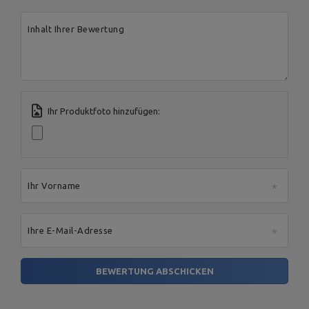
Address:
Boczna 41
Postal Code:
27-200
Inhalt Ihrer Bewertung
City:
Starachowice
Country:
Polen
MARBO Ulikowski
E-mail address:
Hersteller
Spółka Komandytowa
serwis@marbosport.eu
Verantwortliche
MARBO Ulikowski
Address:
BOCZNA 41
Stelle
Spółka Komandytowa
Postal Code:
27-200
City:
Starachowice
Country:
Polen
Ihr Produktfoto hinzufügen:
E-mail address:
serwis@marbosport.eu
Ihr Vorname
Ihre E-Mail-Adresse
BEWERTUNG ABSCHICKEN