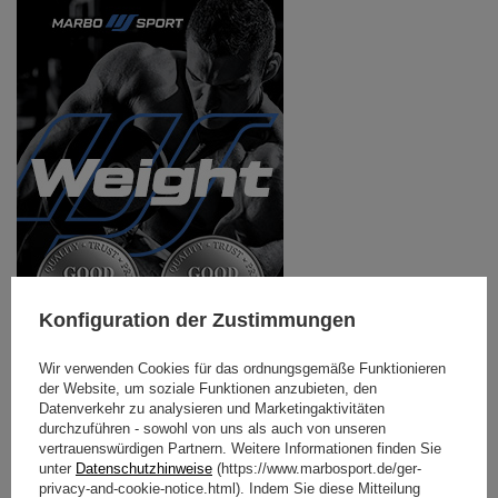
Konfiguration der Zustimmungen
Wir verwenden Cookies für das ordnungsgemäße Funktionieren
Weight Linie – die besten Hantelstangen und
der Website, um soziale Funktionen anzubieten, den
Gewichtsscheiben
Datenverkehr zu analysieren und Marketingaktivitäten
durchzuführen - sowohl von uns als auch von unseren
Es scheint, dass nichts Neues man kann tun. Aber der
vertrauenswürdigen Partnern. Weitere Informationen finden Sie
Schein trügt.
unter
Datenschutzhinweise
(https://www.marbosport.de/ger-
privacy-and-cookie-notice.html). Indem Sie diese Mitteilung