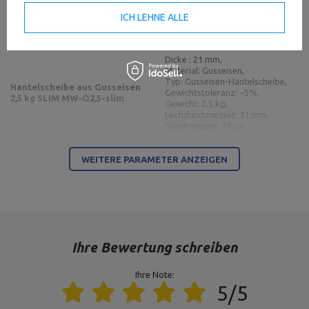
Hantelscheibe aus Gusseisen
Gewichtstoleranz: ~5%,
1,25 kg SLIM MW-O1,25-slim
Gewicht: 1,25 kg,
ICH LEHNE ALLE
Lochdurchmesser: 31 mm,
Durchmesser: 15 cm
Dicke : 21 mm,
Material: Gusseisen,
Typ: Gusseisen-Hantelscheibe,
Hantelscheibe aus Gusseisen
Gewichtstoleranz: ~5%,
2,5 kg SLIM MW-O2,5-slim
Gewicht: 2,5 kg,
Lochdurchmesser: 31 mm,
Durchmesser: 17 cm
Dicke: 21 mm,
WEITERE PARAMETER ANZEIGEN
Material: Gusseisen,
Typ: Gusseisen-Hantelscheibe,
Hantelscheibe aus Gusseisen
Gewichtstoleranz: ~5%,
5 kg SLIM MW-O5-slim
Gewicht: 5 kg,
Lochdurchmesser: 31 mm,
Durchmesser: 23 cm
Gewicht
4 x 1,25 kg, 2 x 2,5 kg, 4 x 5 kg
Ihre Bewertung schreiben
Ihre Note:
5/5
Für dieses Produkt verantwortliche Stelle in der EU