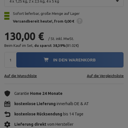
4 x 1,25 kg, 2 x 2,5 kg, 4 x 5 kg
Sofort lieferbar, große Menge auf Lager
Versandbereit heute!
from 0,00 €
130,00 €
/
St.
inkl. MwSt.
Beim Kauf im Set,
du sparst
38,39
%
(
81.02
€
)
IN DEN WARENKORB
Auf die Wunschliste
Auf die Vergleichsliste
Garantie
Home 24 Monate
kostenlose Lieferung
innerhalb DE & AT
kostenlose Rücksendung
bis 14 Tage
Lieferung direkt
vom Hersteller