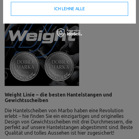
ICH LEHNE ALLE
Weight Linie – die besten Hantelstangen und
Gewichtsscheiben
Die Hantelscheiben von Marbo haben eine Revolution
erlebt – hie finden Sie ein einzigartiges und originelles
Design von Gewichtsscheiben mit drei Durchmessern, die
perfekt auf unsere Hantelstangen abgestimmt sind. Beste
Qualität und tolles Aussehen ist hier zugesichert!