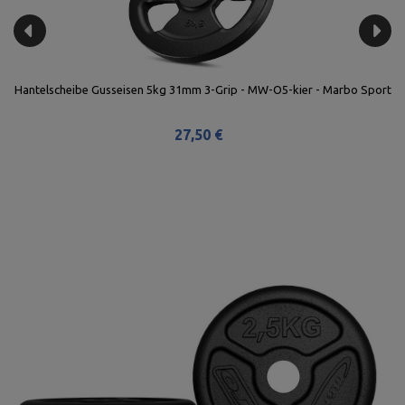
t
Hantelscheibe Gusseisen 5kg 31mm 3-Grip - MW-O5-kier - Marbo Sport
T
27,50 €