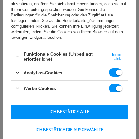
akzeptieren, erklären Sie sich damit einverstanden, dass sie auf
Ihrem Computer gespeichert werden. Sie können die
Bedingungen für die Speicherung oder den Zugriff auf sie
festlegen, indem Sie auf die Registerkarte „Zustimmungen
konfigurieren“ klicken. Sie können Ihre Einwilligung jederzeit
widerrufen, indem Sie die Cookies von Ihrem Browser auf dem
jeweiligen Endgerät löschen.
Funktionale Cookies (Unbedingt
Immer
erforderliche)
aktiv
Analytics-Cookies
Dicke von 1,4 bis 3,4 cm
Werbe-Cookies
Unsere Gewichtsscheiben werden so hergestellt, dass du
die maximale Zahl von Gewichtsscheiben auf der
Langhantelstange auflegen kannst. Dank dieser Lösung,
musst du dich nicht sorgen, dass zu wenig Platz wird.
ICH BESTÄTIGE ALLE
ICH BESTÄTIGE DIE AUSGEWÄHLTE