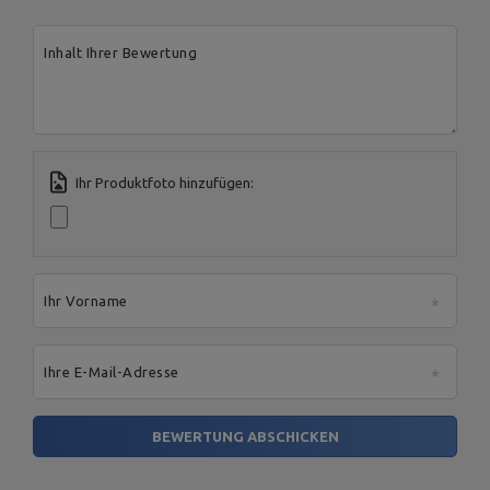
Packstückhöhe [cm]
10
Inhalt Ihrer Bewertung
Bruttogewicht [kg]
4
Anzahl der Pakete
1
Ihr Produktfoto hinzufügen:
Für dieses Produkt verantwortliche Stelle in der EU
Address:
Boczna 41
Postal Code:
27-200
City:
Starachowice
Country:
Polen
MARBO Ulikowski
E-mail address:
Ihr Vorname
Hersteller
Spółka Komandytowa
serwis@marbosport.eu
Verantwortliche
MARBO Ulikowski
Address:
BOCZNA 41
Stelle
Spółka Komandytowa
Postal Code:
27-200
City:
Starachowice
Ihre E-Mail-Adresse
Country:
Polen
E-mail address:
serwis@marbosport.eu
BEWERTUNG ABSCHICKEN