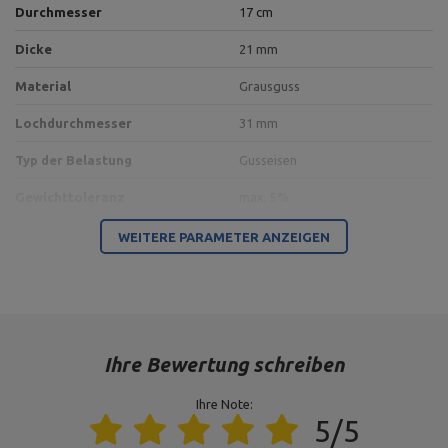
Durchmesser
17 cm
Dicke
21 mm
Material
Grausguss
Lochdurchmesser
31 mm
Typ der Belastung
Gusseisen
Gewichttoleranz
max. 5%
WEITERE PARAMETER ANZEIGEN
Abmessungen der Verpackung
Ihre Bewertung schreiben
Paketlänge [cm]
30
Ihre Note:
5/5
Paketbreite [cm]
30