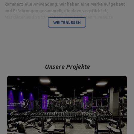
kommerzielle Anwendung. Wir haben eine Marke aufgebaut
und Erfahrungen gesammelt, die dazu verpflichtet,
Maschinen und Sortiment auf dem höchsten Niveau zu
WEITERLESEN
produzieren.
Bodybuilding ist unsere Leidenschaft und durch die Kombination
mit einem modernen Maschinenpark sind wir in der Lage,
hochwertigste Trainingsgeräte anzubieten, die mit Liebe zum
Detail und vor allem mit Blick auf Ihren Komfort und Ihre Sicherheit
hergestellt werden.
Unsere Projekte
Das Unternehmen hat seinen Sitz in der polnischen Stadt
Starachowice in der Woiwodschaft Świętokrzyskie. Hier befinden
sich unsere Büroräume und die Produktions- und Lagerhallen. Von
hier aus werden alle Formen des Online-Verkaufs und der Kontakt
mit unseren Kunden gesteuert. Von hier aus werden auch unsere
Produkte für einzelne Empfänger und Partnergeschäfte geschickt.
Das Herz unseres Unternehmens liegt in Starachowice und das ist
die Ortschaft, wo alles anfängt.