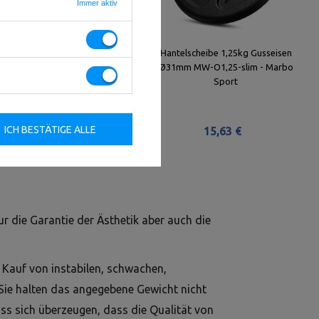
Immer aktiv
Slim Guss Hantelscheiben-Set
Hantelscheibe 1,25kg Gusseisen
Gewichte mit ø30/31 mm
Ø31mm MW-O1,25-slim - Marbo
Bohrung | Set 50 kg / 2 x 25 kg -
Sport
Marbo Sport
ICH BESTÄTIGE ALLE
254,00 €
15,63 €
ur die Garantie der Ästhetik aber auch die
 Kauf von instabilen, schwachen,
 Sie halten das angegebene Gewicht nicht
ss sich überzeugen, dass die Qualität von