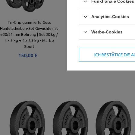
Funktionale Cookies 
Analytics-Cookies
Tri-Grip gummierte Guss
Tri-Grip Guss Hantelscheiben-
Hantelscheiben-Set Gewichte mit
Set Gewichte mit ø30/31 mm
Werbe-Cookies
ø30/31 mm Bohrung | Set 30 kg /
Bohrung | Set 60 kg / 2 x 15 kg +
4 x 5 kg + 4 x 2,5 kg - Marbo
2 x 10 kg + 2 x 5 kg - Marbo
Sport
Sport
ICH BESTÄTIGE DIE
150,00 €
260,00 €