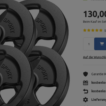
130,0
Beim Kauf im Se
5
Auf die Wunschli
Garantie
kostenlo
kostenlo
Lieferun