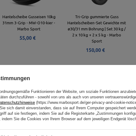
Hantelscheibe Gusseisen 10kg
Tri-Grip gummierte Guss
31mm 3-Grip - MW-O10-kier -
Hantelscheiben-Set Gewichte mit
Marbo Sport
ø30/31 mm Bohrung | Set 30 kg /
2 x 10 kg + 2 x 5 kg - Marbo
55,00 €
Sport
150,00 €
Ähnliche Produkte
ustimmungen
ordnungsgemäße Funktionieren der Website, um soziale Funktionen anzubiet
täten durchzuführen - sowohl von uns als auch von unseren vertrauenswürdig
atenschutzhinweise
(https://www.marbosport.de/ger-privacy-and-cookie-notic
n Sie sich damit einverstanden, dass sie auf Ihrem Computer gespeichert wer
riff auf sie festlegen, indem Sie auf die Registerkarte „Zustimmungen konfigu
en, indem Sie die Cookies von Ihrem Browser auf dem jeweiligen Endgerät lösc