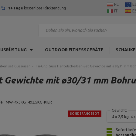
PL
E
14 Tage
kostenlose Rücksendung
IT
E
AUSRÜSTUNG
OUTDOOR FITNESSGERÄTE
SCHAUKE
iben set Gusseisen
Tri-Grip Guss Hantelscheiben-Set Gewichte mit ø30/31 mm Bohru
 Gewichte mit ø30/31 mm Bohrung 
de:
MW-4x5KG_4x2,5KG-KIER
Gewicht:
SONDERANGEBOT
4 x 2,5 kg, 4 
Sofort lief
Versandbe