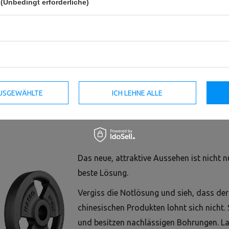
(Unbedingt erforderliche)
Hantelscheibe 2,5kg Gusseisen
Olympia Guss Hantelscheiben-
Ø31mm MW-O2,5-slim - Marbo
Set Gewichte mit ø50/51 mm
Sport
Bohrung | Set 60 kg / 2 x 15 kg +
2 x 10 kg + 2 x 5 kg - Marbo
Sport
 AUSGEWÄHLTE
ICH LEHNE ALLE
19,25 €
280,00 €
Das neue, attraktive Aussehen ist nicht n
beste Lösung.
Vergiss die Notlösung und sieh, dass der
chinesischen Produkten lohnt sich nicht.
und besitzen nachlässigen Bohrungen. La