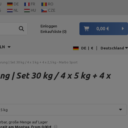
U
DE
FR
RO
S
NL
HU
CZE
Einloggen
0,00 €
Einkaufsliste
0
LN
|
DE
|
€
Deutschland
ng | Set 30 kg / 4 x 5 kg + 4 x 2,5 kg - Marbo Sport
| Set 30 kg / 4 x 5 kg + 4 x
x 5 kg
erbar, große Menge auf Lager
reit am Montag
from 0,00 €