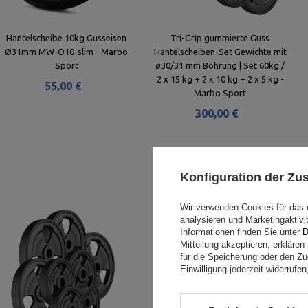
Hantelscheibe 10kg Gusseisen
Tri-Grip gummierte Guss
Ø31mm MW-O10-slim - Marbo
Hantelscheiben-Set Gewichte mit
Sport
ø30/31 mm Bohrung | Set 60kg /
2 x 15 kg + 2 x 10 kg + 2 x 5 kg -
55,00 €
Marbo Sport
300,00 €
Konfiguration der Z
Wir verwenden Cookies für das 
analysieren und Marketingaktivi
Informationen finden Sie unter
D
Mitteilung akzeptieren, erkläre
für die Speicherung oder den Zug
Einwilligung jederzeit widerruf