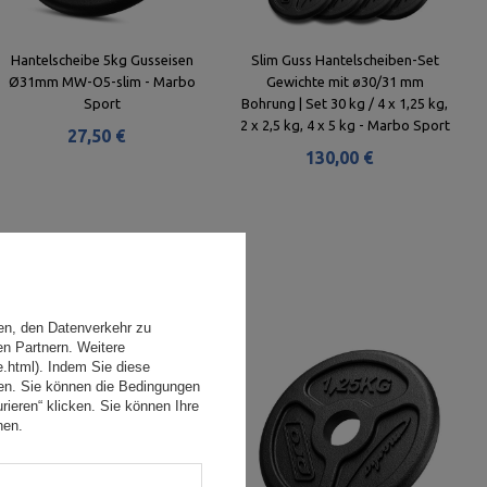
Hantelscheibe 5kg Gusseisen
Slim Guss Hantelscheiben-Set
Ø31mm MW-O5-slim - Marbo
Gewichte mit ø30/31 mm
Sport
Bohrung | Set 30 kg / 4 x 1,25 kg,
2 x 2,5 kg, 4 x 5 kg - Marbo Sport
27,50 €
130,00 €
en, den Datenverkehr zu
en Partnern. Weitere
e.html). Indem Sie diese
den. Sie können die Bedingungen
rieren“ klicken. Sie können Ihre
hen.