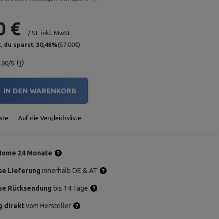
0 €
/
St.
inkl. MwSt.
t,
du sparst
30,48
%
(
57.00
€
)
.00/5
1
IN DEN WARENKORB
ste
Auf die Vergleichsliste
Home 24 Monate
se Lieferung
innerhalb DE & AT
se Rücksendung
bis 14 Tage
g direkt
vom Hersteller