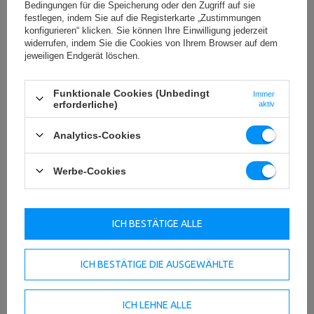
Bedingungen für die Speicherung oder den Zugriff auf sie
festlegen, indem Sie auf die Registerkarte „Zustimmungen
konfigurieren“ klicken. Sie können Ihre Einwilligung jederzeit
widerrufen, indem Sie die Cookies von Ihrem Browser auf dem
jeweiligen Endgerät löschen.
Funktionale Cookies (Unbedingt
Immer
erforderliche)
aktiv
Analytics-Cookies
Werbe-Cookies
ICH BESTÄTIGE ALLE
ICH BESTÄTIGE DIE AUSGEWÄHLTE
Bequeme Anwendung
Das Training mit Marbo Sport-Widerstandsbändern ist
ICH LEHNE ALLE