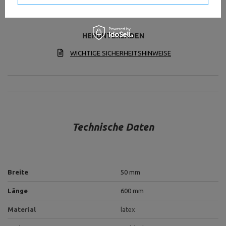
eine Alternative zu Übungen mit herkömmlichen
Gewichten und minimiert das Verletzungsrisiko.
HERUNTERLADEN
WICHTIGE SICHERHEITSHINWEISE
Technische Daten
Breite
50 mm
Länge
600 mm
Material
latex