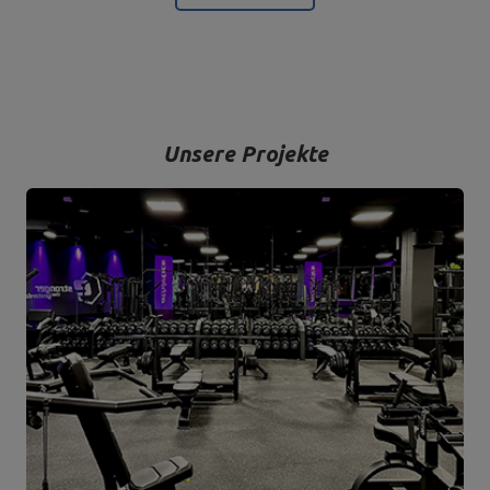
Bodybuilding ist unsere Leidenschaft und durch die Kombination
mit einem modernen Maschinenpark sind wir in der Lage,
hochwertigste Trainingsgeräte anzubieten, die mit Liebe zum
Detail und vor allem mit Blick auf Ihren Komfort und Ihre Sicherheit
hergestellt werden.
Unsere Projekte
Das Unternehmen hat seinen Sitz in der polnischen Stadt
Starachowice in der Woiwodschaft Świętokrzyskie. Hier befinden
sich unsere Büroräume und die Produktions- und Lagerhallen. Von
hier aus werden alle Formen des Online-Verkaufs und der Kontakt
mit unseren Kunden gesteuert. Von hier aus werden auch unsere
Produkte für einzelne Empfänger und Partnergeschäfte geschickt.
Das Herz unseres Unternehmens liegt in Starachowice und das ist
die Ortschaft, wo alles anfängt.