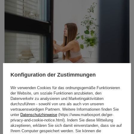
Konfiguration der Zustimmungen
Wir verwenden Cookies für das ordnungsgemäße Funktionieren
der Website, um soziale Funktionen anzubieten, den
Datenverkehr zu analysieren und Marketingaktivitäten
durchzuführen - sowohl von uns als auch von unseren
vertrauenswürdigen Partnern. Weitere Informationen finden Sie
unter
Datenschutzhinweise
(https://www.marbosport.de/ger-
privacy-and-cookie-notice.html). Indem Sie diese Mitteilung
akzeptieren, erklären Sie sich damit einverstanden, dass sie auf
Ihrem Computer gespeichert werden. Sie können die