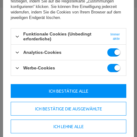
festlegen, indem Sie auf die Registerkarte „Zustimmungen
konfigurieren“ klicken. Sie können Ihre Einwilligung jederzeit
widerrufen, indem Sie die Cookies von Ihrem Browser auf dem
jeweiligen Endgerät löschen.
Frage zum Produkt stellen
Funktionale Cookies (Unbedingt
Immer
Wenn die obige Produktbeschreibung unzureichend ist, können Sie uns
erforderliche)
aktiv
eine Frage zu diesem Produkt schicken. Wir werden versuchen, Ihre
Frage so schnell wie möglich zu beantworten.
Deine Daten werden
Analytics-Cookies
gemäß
der Datenschutzerklärung
bearbeitet.
Werbe-Cookies
E-mail
Frage
ICH BESTÄTIGE ALLE
ICH BESTÄTIGE DIE AUSGEWÄHLTE
ICH LEHNE ALLE
SENDEN