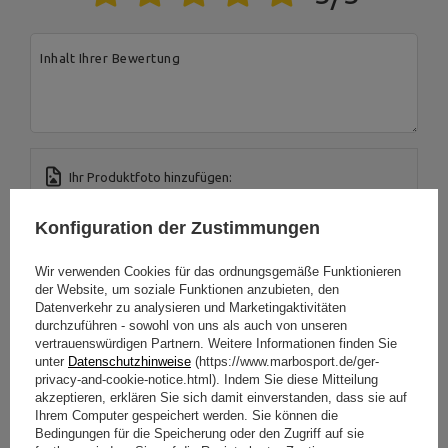
Inhalt Ihrer Bewertung
Ihr Produktfoto hinzufügen:
Konfiguration der Zustimmungen
Wir verwenden Cookies für das ordnungsgemäße Funktionieren
Ihr Vorname
der Website, um soziale Funktionen anzubieten, den
Datenverkehr zu analysieren und Marketingaktivitäten
durchzuführen - sowohl von uns als auch von unseren
vertrauenswürdigen Partnern. Weitere Informationen finden Sie
Ihre E-Mail-Adresse
unter
Datenschutzhinweise
(https://www.marbosport.de/ger-
privacy-and-cookie-notice.html). Indem Sie diese Mitteilung
akzeptieren, erklären Sie sich damit einverstanden, dass sie auf
BEWERTUNG ABSCHICKEN
Ihrem Computer gespeichert werden. Sie können die
Bedingungen für die Speicherung oder den Zugriff auf sie