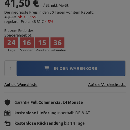
41,50 €
/
St.
inkl. MwSt.
Der niedrigste Preis in den 30 Tagen vor dem Rabatt:
48,82 €
bis zu -15%
regulärer Preis:
48,82 €
-15%
Bis zum Ende des
Sonderangebot:
24
16
15
35
Tage
Stunden
Minuten
Sekunden
IN DEN WARENKORB
Auf die Wunschliste
Auf die Vergleichsliste
Garantie
Full Commercial 24 Monate
kostenlose Lieferung
innerhalb DE & AT
kostenlose Rücksendung
bis 14 Tage