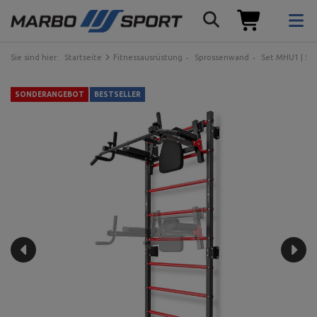
Sie sind hier:
Startseite
Fitnessausrüstung
Sprossenwand
Set MHU1 | Sp
SONDERANGEBOT
BESTSELLER