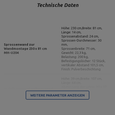
Technische Daten
Höhe: 230 cm,
Breite: 81 cm,
Länge: 14 cm,
Sprossenabstand: 24 cm,
Sprossen-Durchmesser: 30
Sprossenwand zur
mm,
Wandmontage 230 x 81 cm
Sprossenbreite: 71 cm,
MH-U204
Gewicht: 22,3 kg,
Belastung: 200 kg,
Befestigungslöcher: 12 Stück,
vertikaler Abstand 101,5 cm,
Finish: Pulverbeschichtung
Höhe: 39 cm,
Breite: 107 cm,
Länge: 64 cm,
Abmessung der Lehne: 30 x 27
Multifunctional wallmounted
cm,
dip-station with pull-up bar
Gewicht: 13,8 kg,
WEITERE PARAMETER ANZEIGEN
(2in1) MH-U205
Material: Stahl,
Befestigungsart: zur Wand,
Gewichtsbelastung: 150 kg