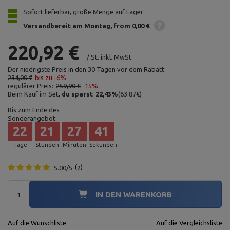
Sofort lieferbar, große Menge auf Lager
Versandbereit am Montag
from 0,00 €
220,92 €
/
St.
inkl. MwSt.
Der niedrigste Preis in den 30 Tagen vor dem Rabatt:
234,00 €
bis zu -6%
regulärer Preis:
259,90 €
-15%
Beim Kauf im Set,
du sparst
22,43
%
(
63.87
€
)
Bis zum Ende des
Sonderangebot:
22
21
27
40
Tage
Stunden
Minuten
Sekunden
5.00/5
2
IN DEN WARENKORB
Auf die Wunschliste
Auf die Vergleichsliste