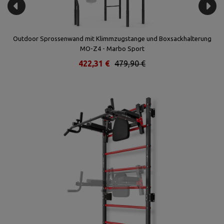
Outdoor Sprossenwand mit Klimmzugstange und Boxsackhalterung
F
MO-Z4 - Marbo Sport
422,31 €
479,90 €