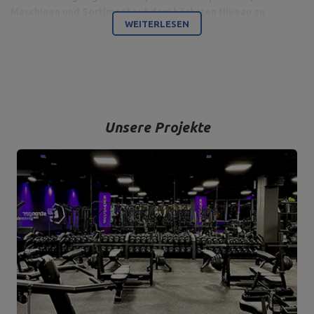
Maschinen und Sortiment auf dem höchsten Niveau zu
WEITERLESEN
produzieren.
Bodybuilding ist unsere Leidenschaft und durch die Kombination
mit einem modernen Maschinenpark sind wir in der Lage,
hochwertigste Trainingsgeräte anzubieten, die mit Liebe zum
Detail und vor allem mit Blick auf Ihren Komfort und Ihre Sicherheit
hergestellt werden.
Unsere Projekte
Das Unternehmen hat seinen Sitz in der polnischen Stadt
Starachowice in der Woiwodschaft Świętokrzyskie. Hier befinden
sich unsere Büroräume und die Produktions- und Lagerhallen. Von
hier aus werden alle Formen des Online-Verkaufs und der Kontakt
mit unseren Kunden gesteuert. Von hier aus werden auch unsere
Produkte für einzelne Empfänger und Partnergeschäfte geschickt.
Das Herz unseres Unternehmens liegt in Starachowice und das ist
die Ortschaft, wo alles anfängt.