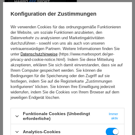
Konfiguration der Zustimmungen
Wir verwenden Cookies für das ordnungsgemäße Funktionieren
der Website, um soziale Funktionen anzubieten, den
Datenverkehr zu analysieren und Marketingaktivitäten
durchzuführen - sowohl von uns als auch von unseren
vertrauenswürdigen Partnern. Weitere Informationen finden Sie
unter
Datenschutzhinweise
(https://www.marbosport.de/ger-
privacy-and-cookie-notice.html). Indem Sie diese Mitteilung
akzeptieren, erklären Sie sich damit einverstanden, dass sie auf
Ihrem Computer gespeichert werden. Sie können die
Bedingungen für die Speicherung oder den Zugriff auf sie
festlegen, indem Sie auf die Registerkarte „Zustimmungen
konfigurieren“ klicken. Sie können Ihre Einwilligung jederzeit
widerrufen, indem Sie die Cookies von Ihrem Browser auf dem
jeweiligen Endgerät löschen.
Home Linie - Sportgerät für den privaten Gebrauch
Die Home Serie ist eine Serie der Produkte, die für
Funktionale Cookies (Unbedingt
Immer
Anfänger im Bodybuilding und Sportliebhaber, die die
erforderliche)
aktiv
Erfahrung sammeln möchten, vorgesehen ist.
Die Geräte werden so gefertigt, dass funktionell sind und
Analytics-Cookies