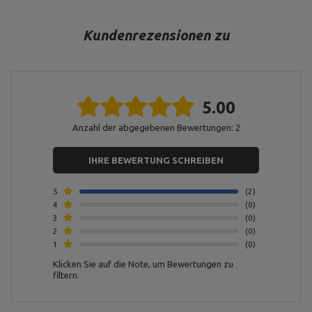
Für dieses Produkt verantwortliche Stelle in der EU
Kundenrezensionen zu
Address:
Boczna 41
Postal Code:
27-200
MARBO Ulikowski
City:
Starachowice
Hersteller
Spółka Komandytowa
Country:
Polen
E-mail address:
5.00
serwis@marbosport.eu
Anzahl der abgegebenen Bewertungen: 2
IHRE BEWERTUNG SCHREIBEN
5
2
4
0
3
0
2
0
1
0
Klicken Sie auf die Note, um Bewertungen zu
filtern.