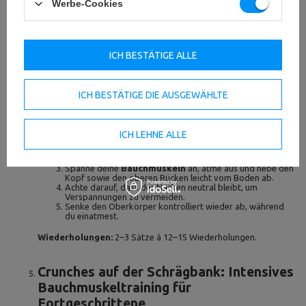
Werbe-Cookies
Als eine der wirksamsten Methoden zur Kräftigung und Formung
der
Bauchmuskeln
sind
Crunches
eine hervorragende Wahl.
Diese leicht umsetzbare Übung ist ideal für dein
Rumpftraining
,
egal ob du neu im Fitnessbereich bist oder schon länger
ICH BESTÄTIGE ALLE
trainierst. Sie hilft dir, deine Körpermitte zu stärken und
spürbare Ergebnisse zu erzielen, die deine allgemeine
körperliche Leistungsfähigkeit verbessern.
ICH BESTÄTIGE DIE AUSGEWÄHLTE
Ausführung:
Lege dich flach auf den Rücken, die Beine sind
ICH LEHNE ALLE
angewinkelt und die Füße stehen flach auf dem Boden.
ege die Fingerspitzen leicht an die Seiten deines Kopfes,
die Ellenbogen zeigen nach außen.
Spanne deine
Bauchmuskeln
an, atme aus und hebe den
Kopf sowie den oberen Rücken leicht vom Boden ab.
Achte darauf, dass der Nacken neutral bleibt, um
Verspannungen zu vermeiden.
Senke den Oberkörper kontrolliert wieder ab, während
du einatmest.
Wiederholungen:
2–3 Sätze à 12–15 Wiederholungen.
Crunches auf der Schrägbank: Intensives
Bauchmuskeltraining für
Fortgeschrittene