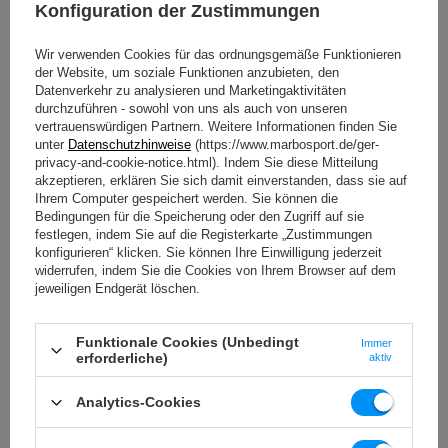
Position für 1–2 Sekunden.
Konfiguration der Zustimmungen
Wiederhole die Übung:
Senke deinen Oberkörper
langsam ab und wiederhole die Bewegung für 1–3 Sätze
mit 12–18 Wiederholungen.
Wir verwenden Cookies für das ordnungsgemäße Funktionieren
Vorteile von Toe Reaches:
der Website, um soziale Funktionen anzubieten, den
Datenverkehr zu analysieren und Marketingaktivitäten
Gezielte Aktivierung:
Diese Übung zielt speziell auf die
durchzuführen - sowohl von uns als auch von unseren
unteren und oberen
Bauchmuskeln
ab, die oft
vertrauenswürdigen Partnern. Weitere Informationen finden Sie
vernachlässigt werden.
unter
Datenschutzhinweise
(https://www.marbosport.de/ger-
Einfachheit: Toe Reaches
benötigen keine speziellen
privacy-and-cookie-notice.html). Indem Sie diese Mitteilung
Geräte und können bequem zu Hause durchgeführt werden.
akzeptieren, erklären Sie sich damit einverstanden, dass sie auf
Verbesserte Flexibilität:
Die Bewegung fördert auch die
Ihrem Computer gespeichert werden. Sie können die
Flexibilität der Wirbelsäule und trägt zu einem besseren
Bedingungen für die Speicherung oder den Zugriff auf sie
Körpergefühl bei.
festlegen, indem Sie auf die Registerkarte „Zustimmungen
Stärkung des Rumpfes:
Ein starker Rumpf ist entscheidend
konfigurieren“ klicken. Sie können Ihre Einwilligung jederzeit
für deine sportliche Leistung und alltägliche Aktivitäten.
widerrufen, indem Sie die Cookies von Ihrem Browser auf dem
jeweiligen Endgerät löschen.
Nutze die Vorteile von
Toe Reaches
in deinem Training und
erlebe, wie du deine
Bauchmuskulatur
effektiv stärken kannst!
Funktionale Cookies (Unbedingt
Immer
erforderliche)
aktiv
Crunches: Effektive
Bauchmuskelübungen für eine starke und
Analytics-Cookies
definierte Muskulatur