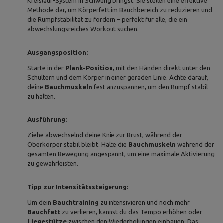
Kreislauf-System in Schwung bringst. Sie stellen eine effektive
Methode dar, um Körperfett im Bauchbereich zu reduzieren und
die Rumpfstabilität zu fördern – perfekt für alle, die ein
abwechslungsreiches Workout suchen.
Ausgangsposition:
Starte in der
Plank-Position
, mit den Händen direkt unter den
Schultern und dem Körper in einer geraden Linie. Achte darauf,
deine
Bauchmuskeln
fest anzuspannen, um den Rumpf stabil
zu halten.
Ausführung:
Ziehe abwechselnd deine Knie zur Brust, während der
Oberkörper stabil bleibt. Halte die
Bauchmuskeln
während der
gesamten Bewegung angespannt, um eine maximale Aktivierung
zu gewährleisten.
Tipp zur Intensitätssteigerung:
Um dein
Bauchtraining
zu intensivieren und noch mehr
Bauchfett
zu verlieren, kannst du das Tempo erhöhen oder
Liegestütze
zwischen den Wiederholungen einbauen. Das