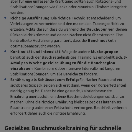
aber für eine umfassende Kräftigung sollten auch Rotations- und
Stabilisationsübungen wie Planks oder Mountain Climbers integriert
werden.
Richtige Ausführung:
Die richtige Technik ist entscheidend, um
Verletzungen zu vermeiden und den maximalen Trainingseffekt zu
erzielen. Achte darauf, dass du während der
Bauchübungen
deinen
Rücken leicht krümmst und deinen Nacken nicht überstreckst. Eine
kontrollierte Ausführung garantiert, dass die
Bauchmuskeln
optimal beansprucht werden.
Kontinuität und Intensität:
Wie jede andere
Muskelgruppe
benötigt auch der Bauch regelmäßiges Training. Es empfiehlt sich,
3-
4 Mal pro Woche gezielte Übungen für die Bauchregion
einzubauen
. Kombiniere dabei intensive Intervalle mit längeren
Stabilisationsübungen, um alle Bereiche zu fordern.
Ernährung als Schlüssel zum Erfolg:
Ein flacher Bauch und ein
sichtbares Sixpack zeigen sich erst dann, wenn der Körperfettanteil
niedrig genug ist. Daher ist eine gesunde, kalorienbewusste
Ernährung unerlässlich, um deine Bauchmuskelübungen sichtbar zu
machen. Ohne die richtige Ernährung bleibt selbst das intensivste
Bauchtraining unter einer Fettschicht verborgen. Bauchfett verlieren
erfordert daher auch die richtige Ernährung.
Gezieltes Bauchmuskeltraining für schnelle