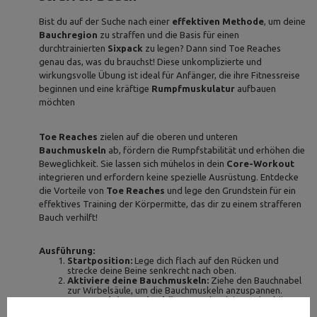
Bist du auf der Suche nach einer
effektiven Methode
, um deine
Bauchregion
zu straffen und die Basis für einen
durchtrainierten
Sixpack
zu legen? Dann sind Toe Reaches
genau das, was du brauchst! Diese unkomplizierte und
wirkungsvolle Übung ist ideal für Anfänger, die ihre Fitnessreise
beginnen und eine kräftige
Rumpfmuskulatur
aufbauen
möchten
Toe Reaches
zielen auf die oberen und unteren
Bauchmuskeln
ab, fördern die Rumpfstabilität und erhöhen die
Beweglichkeit. Sie lassen sich mühelos in dein
Core-Workout
integrieren und erfordern keine spezielle Ausrüstung. Entdecke
die Vorteile von
Toe Reaches
und lege den Grundstein für ein
effektives Training der Körpermitte, das dir zu einem strafferen
Bauch verhilft!
Ausführung:
Startposition:
Lege dich flach auf den Rücken und
strecke deine Beine senkrecht nach oben.
Aktiviere deine Bauchmuskeln:
Ziehe den Bauchnabel
zur Wirbelsäule, um die Bauchmuskeln anzuspannen.
Bewege deinen Oberkörper:
Hebe deinen Oberkörper
an und versuche, deine Zehen zu erreichen. Halte die