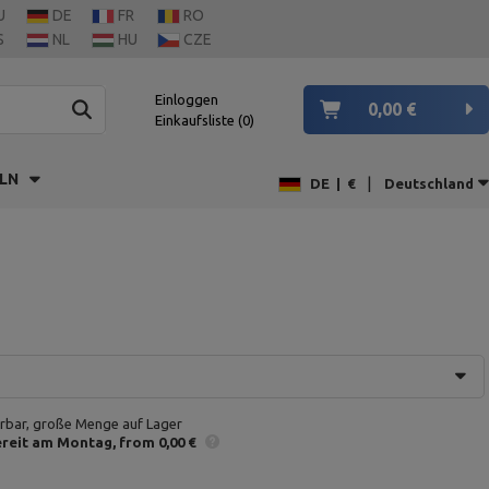
U
DE
FR
RO
S
NL
HU
CZE
Einloggen
0,00 €
Einkaufsliste
0
LN
|
DE
|
€
Deutschland
erbar, große Menge auf Lager
reit am Montag
from 0,00 €