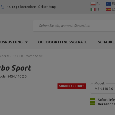
PL
E
14 Tage
kostenlose Rücksendung
IT
E
AUSRÜSTUNG
OUTDOOR FITNESSGERÄTE
SCHAUKE
iner MS-L110 2.0. - Marbo Sport
rbo Sport
code:
MS-L110 2.0
Model:
SONDERANGEBOT
MS-L110 2.0
Sofort lief
Versandbe