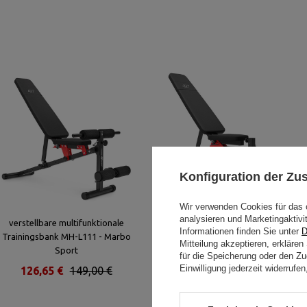
Konfiguration der Z
Wir verwenden Cookies für das 
analysieren und Marketingaktivi
verstellbare multifunktionale
Verstellbare Multifunktions
Informationen finden Sie unter
D
Trainingsbank MH-L111 - Marbo
Hantelbank MH-L115 - Marbo
Mitteilung akzeptieren, erkläre
Sport
Sport
für die Speicherung oder den Zug
Einwilligung jederzeit widerruf
126,65 €
149,00 €
123,16 €
144,89 €