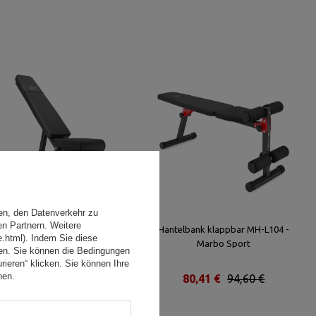
en, den Datenverkehr zu
en Partnern. Weitere
Verstellbare Schrägbank MS-
Hantelbank klappbar MH-L104 -
e.html). Indem Sie diese
L101 2.0 - Marbo Sport
Marbo Sport
den. Sie können die Bedingungen
rieren“ klicken. Sie können Ihre
hen.
183,04 €
208,00 €
80,41 €
94,60 €