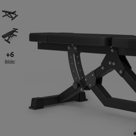
+
6
Bilder