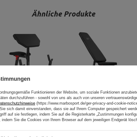
Ähnliche Produkte
ustimmungen
ordnungsgemäße Funktionieren der Website, um soziale Funktionen anzubiet
täten durchzuführen - sowohl von uns als auch von unseren vertrauenswürdig
Curlbank MH-L105 - Marbo
beidseitig verstellbare
atenschutzhinweise
(https://www.marbosport.de/ger-privacy-and-cookie-notic
Sport
Hantelbank MH-L114 - Marbo
n Sie sich damit einverstanden, dass sie auf Ihrem Computer gespeichert wer
Sport
riff auf sie festlegen, indem Sie auf die Registerkarte „Zustimmungen konfigu
en, indem Sie die Cookies von Ihrem Browser auf dem jeweiligen Endgerät lösc
114,66 €
134,89 €
114,75 €
135,00 €