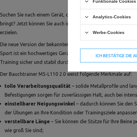
Funktionale Cookies 
Suchen Sie nach einem Gerät, das Ihr Bauchmuskeltraining auf
Analytics-Cookies
bringt? Jetzt können Sie auch in Ihrem Heim Fitnessstudio spe
erzielen.
Werbe-Cookies
Die neue Version der bekannten MS-L110 2.0 Bank für Bauch
Sport ist ein hochwertiges Gerät, das die Möglichkeit bietet,
ICH BESTÄTIGE DIE
Training sicher und stabil durchzuführen.
Der Bauchtrainer MS-L110 2.0 weist folgende Merkmale auf:
tolle Verarbeitungsqualität
– solide Metallprofile und lan
Befestigungen sorgen für zuverlässigen Halt, auch bei inten
einstellbarer Neigungswinkel
– dadurch können Sie den S
der Übungen an Ihre Kondition oder Trainingsziele anpassen
verstellbare Länge
– Sie können die Stütze für Ihre Beine pe
wie groß Sie sind;