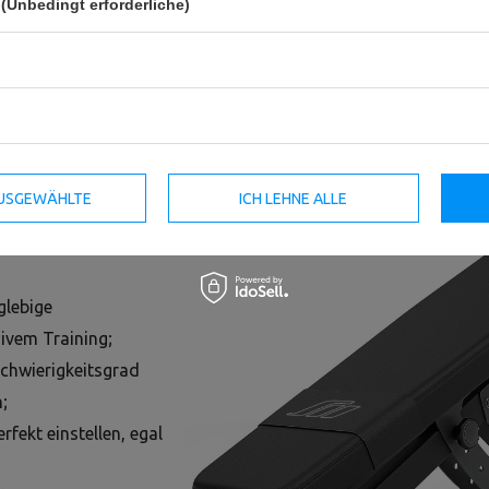
(Unbedingt erforderliche)
 ein höheres Niveau
ktakuläre Ergebnisse
muskeln von Marbo
 ein umfangreiches ABS
 AUSGEWÄHLTE
ICH LEHNE ALLE
glebige
sivem Training;
chwierigkeitsgrad
;
rfekt einstellen, egal