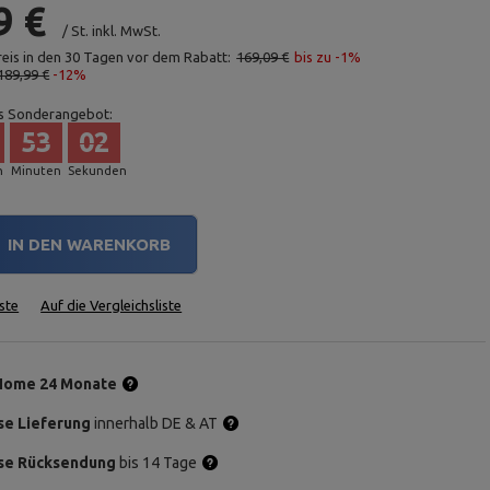
9 €
/
St.
inkl. MwSt.
reis in den 30 Tagen vor dem Rabatt:
169,09 €
bis zu -1%
189,99 €
-12%
s Sonderangebot:
53
01
n
Minuten
Sekunden
IN DEN WARENKORB
ste
Auf die Vergleichsliste
Home 24 Monate
se Lieferung
innerhalb DE & AT
se Rücksendung
bis 14 Tage