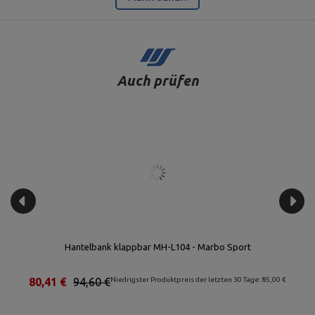
Auch prüfen
rbo Sport
Hyperextension/Rückenstrecker - MS-L108 2.0 - 
tzten 30 Tage: 85,00 €
158,39 €
179,99 €
Niedrigster Produktpreis der letzten