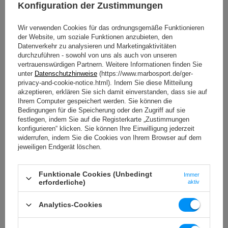
Konfiguration der Zustimmungen
Wir verwenden Cookies für das ordnungsgemäße Funktionieren
der Website, um soziale Funktionen anzubieten, den
Datenverkehr zu analysieren und Marketingaktivitäten
durchzuführen - sowohl von uns als auch von unseren
vertrauenswürdigen Partnern. Weitere Informationen finden Sie
unter
Datenschutzhinweise
(https://www.marbosport.de/ger-
privacy-and-cookie-notice.html). Indem Sie diese Mitteilung
akzeptieren, erklären Sie sich damit einverstanden, dass sie auf
Ihrem Computer gespeichert werden. Sie können die
Bedingungen für die Speicherung oder den Zugriff auf sie
festlegen, indem Sie auf die Registerkarte „Zustimmungen
konfigurieren“ klicken. Sie können Ihre Einwilligung jederzeit
widerrufen, indem Sie die Cookies von Ihrem Browser auf dem
jeweiligen Endgerät löschen.
Gummifüße
Dank der Gummifüße können Sie sicher sein, dass die
Funktionale Cookies (Unbedingt
Immer
Bank keine Kratzer auf dem Boden hinterlässt - egal ob
erforderliche)
aktiv
Sie sie auf Parkett, Fliesen oder Teppichboden aufstellen.
Außerdem sorgen sie für zusätzliche Stabilität - die
Analytics-Cookies
Struktur wird während des Trainings nicht ins Wanken
geraten.