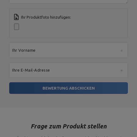
Für dieses Produkt verantwortliche Stelle in der EU
Ihr Produktfoto hinzufügen:
Address:
Boczna 41
Postal Code:
27-200
MARBO Ulikowski
City:
Starachowice
Hersteller
Spółka Komandytowa
Country:
Polen
E-mail address:
serwis@marbosport.eu
Ihr Vorname
Ihre E-Mail-Adresse
BEWERTUNG ABSCHICKEN
Frage zum Produkt stellen