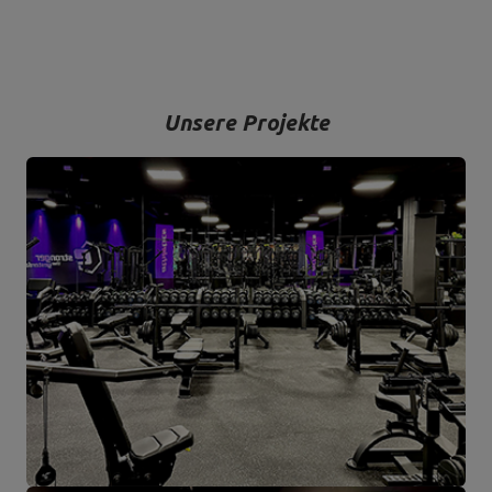
Bodybuilding ist unsere Leidenschaft und durch die Kombination
mit einem modernen Maschinenpark sind wir in der Lage,
hochwertigste Trainingsgeräte anzubieten, die mit Liebe zum
Detail und vor allem mit Blick auf Ihren Komfort und Ihre Sicherheit
hergestellt werden.
Unsere Projekte
Das Unternehmen hat seinen Sitz in der polnischen Stadt
Starachowice in der Woiwodschaft Świętokrzyskie. Hier befinden
sich unsere Büroräume und die Produktions- und Lagerhallen. Von
hier aus werden alle Formen des Online-Verkaufs und der Kontakt
mit unseren Kunden gesteuert. Von hier aus werden auch unsere
Produkte für einzelne Empfänger und Partnergeschäfte geschickt.
Das Herz unseres Unternehmens liegt in Starachowice und das ist
die Ortschaft, wo alles anfängt.