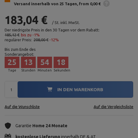
Versand innerhalb von 25 Tagen
from 0,00 €
183,04 €
/
St.
inkl. MwSt.
Der niedrigste Preis in den 30 Tagen vor dem Rabatt:
185,12 €
bis zu -1%
regulärer Preis:
208,00 €
-12%
Bis zum Ende des
Sonderangebot:
25
13
54
16
Tage
Stunden
Minuten
Sekunden
IN DEN WARENKORB
Auf die Wunschliste
Auf die Vergleichsliste
Garantie
Home 24 Monate
kostenlose Lieferung
innerhalb DE & AT