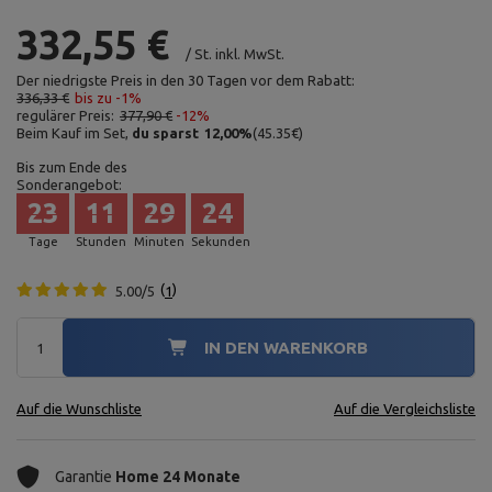
332,55 €
/
St.
inkl. MwSt.
Der niedrigste Preis in den 30 Tagen vor dem Rabatt:
336,33 €
bis zu -1%
regulärer Preis:
377,90 €
-12%
Beim Kauf im Set,
du sparst
12,00
%
(
45.35
€
)
Bis zum Ende des
Sonderangebot:
23
11
29
22
Tage
Stunden
Minuten
Sekunden
5.00/5
1
IN DEN WARENKORB
Auf die Wunschliste
Auf die Vergleichsliste
Garantie
Home 24 Monate