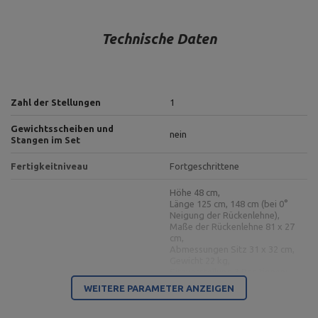
Technische Daten
Zahl der Stellungen
1
Gewichtsscheiben und
nein
Stangen im Set
Fertigkeitniveau
Fortgeschrittene
Höhe 48 cm,
Länge 125 cm, 148 cm (bei 0°
Neigung der Rückenlehne),
Maße der Rückenlehne 81 x 27
cm,
Abmessungen Sitz 31 x 32 cm,
Gewicht 22 kg,
Sitzverstellung 3 Positionen:
Doppelseitige Bank MS-L101
(0°, 14°, 26°),
WEITERE PARAMETER ANZEIGEN
2.0
Rückenlehnenverstellung 10
Positionen (0° 12° 22° 30° 39°
47° 55° 66° 82° -21°),