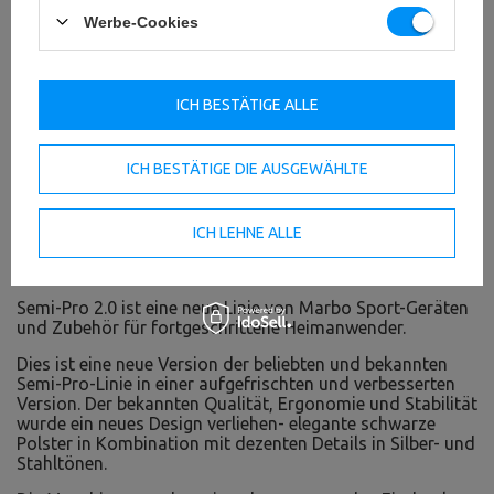
Werbe-Cookies
ICH BESTÄTIGE ALLE
ICH BESTÄTIGE DIE AUSGEWÄHLTE
ICH LEHNE ALLE
Semi-Pro 2.0 Linie - eine neue Generation von
Bestsellern
Semi-Pro 2.0 ist eine neue Linie von Marbo Sport-Geräten
und Zubehör für fortgeschrittene Heimanwender.
Dies ist eine neue Version der beliebten und bekannten
Semi-Pro-Linie in einer aufgefrischten und verbesserten
Version. Der bekannten Qualität, Ergonomie und Stabilität
wurde ein neues Design verliehen- elegante schwarze
Polster in Kombination mit dezenten Details in Silber- und
Stahltönen.