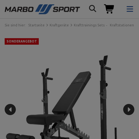
Sie sind hier:
Startseite
Kraftgeräte
Krafttrainings Sets
Kraftstationen
SONDERANGEBOT