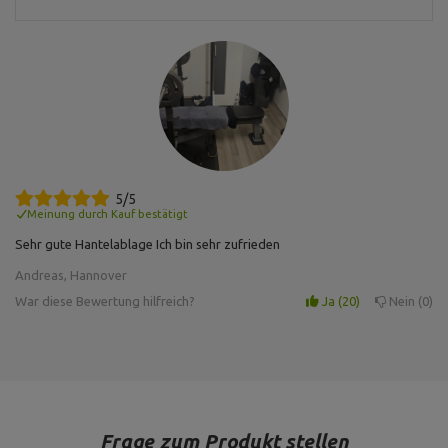
Postal Code:
27-200
MARBO Ulikowski
City:
Starachowice
Hersteller
Spółka Komandytowa
Country:
Polen
E-mail address:
serwis@marbosport.eu
5/5
Meinung durch Kauf bestätigt
Sehr gute Hantelablage Ich bin sehr zufrieden
Andreas, Hannover
War diese Bewertung hilfreich?
Ja
20
Nein
0
Frage zum Produkt stellen