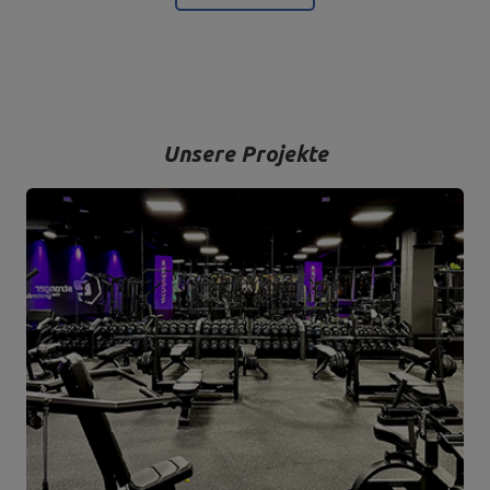
Bodybuilding ist unsere Leidenschaft und durch die Kombination
mit einem modernen Maschinenpark sind wir in der Lage,
hochwertigste Trainingsgeräte anzubieten, die mit Liebe zum
Detail und vor allem mit Blick auf Ihren Komfort und Ihre Sicherheit
hergestellt werden.
Unsere Projekte
Das Unternehmen hat seinen Sitz in der polnischen Stadt
Starachowice in der Woiwodschaft Świętokrzyskie. Hier befinden
sich unsere Büroräume und die Produktions- und Lagerhallen. Von
hier aus werden alle Formen des Online-Verkaufs und der Kontakt
mit unseren Kunden gesteuert. Von hier aus werden auch unsere
Produkte für einzelne Empfänger und Partnergeschäfte geschickt.
Das Herz unseres Unternehmens liegt in Starachowice und das ist
die Ortschaft, wo alles anfängt.