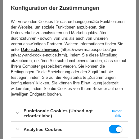
Entdecken Sie die Möglichkeiten, die Ihnen die
Konfiguration der Zustimmungen
Langhantelständer mit der Sicherung MS-S108 in der
neuen Generation bieten. Noch stabiler, sicherer und
Wir verwenden Cookies für das ordnungsgemäße Funktionieren
funktionaler.
der Website, um soziale Funktionen anzubieten, den
Datenverkehr zu analysieren und Marketingaktivitäten
Unsere Hantelablage zeichnet sich durch folgende
durchzuführen - sowohl von uns als auch von unseren
Merkmale aus:
vertrauenswürdigen Partnern. Weitere Informationen finden Sie
Verarbeitungsqualität – das spüren Sie in jedem
unter
Datenschutzhinweise
(https://www.marbosport.de/ger-
Detail. Nicht nur im ersten Training, sondern auch
privacy-and-cookie-notice.html). Indem Sie diese Mitteilung
nach vielen Jahren,
akzeptieren, erklären Sie sich damit einverstanden, dass sie auf
maximale Stabilität, Langlebigkeit und Sicherheit,
Ihrem Computer gespeichert werden. Sie können die
eine breite Palette von Höhenverstellung,
Bedingungen für die Speicherung oder den Zugriff auf sie
zusätzlich mit Dip-Bars ausgestattet – diese
festlegen, indem Sie auf die Registerkarte „Zustimmungen
Übungen werden Ihr Training im Home Gym
konfigurieren“ klicken. Sie können Ihre Einwilligung jederzeit
bereichern.
widerrufen, indem Sie die Cookies von Ihrem Browser auf dem
jeweiligen Endgerät löschen.
Funktionale Cookies (Unbedingt
Immer
erforderliche)
aktiv
Analytics-Cookies