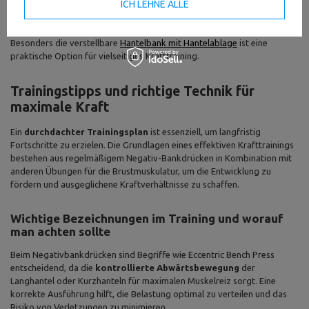
ICH LEHNE ALLE
Eine hochwertige Trainingsbank verbessert die Kontrolle über
Bewegungen. Ob mit Langhantel oder Kurzhanteln, eine gut
verarbeitete Bank hilft, Kraft und Muskelwachstum gezielt zu fördern.
Besonders die verstellbare
Hantelbank mit Hantelablage
ist eine
praktische Option für vielseitiges Krafttraining.
Trainingstipps und richtige Technik für
maximale Kraft
Ein
durchdachter Trainingsplan
ist essenziell, um langfristig
Fortschritte zu erzielen. Die Grundlagen eines effektiven Krafttrainings
bestehen aus regelmäßigem Negativ-Bankdrücken in Kombination mit
anderen Übungen für die Brustmuskulatur, um die Entwicklung zu
fördern und ausgeglichene Kraftverhältnisse zu schaffen.
Wichtige Bezeichnungen im Training und worauf
man achten sollte
Beim Negativbankdrücken sind Begriffe wie Eccentric Bench Press
entscheidend, da die
kontrollierte Abwärtsbewegung
der
Langhantel oder Kurzhanteln für maximalen Muskelreiz sorgt. Eine
korrekte Ausführung hilft, die Belastung optimal zu verteilen und das
Risiko von Verletzungen zu minimieren.