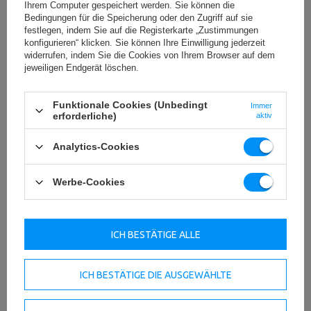
Ihrem Computer gespeichert werden. Sie können die
bietet.
Jede Variante hat ihre Vorteile
, abhängig vom Level des
Bedingungen für die Speicherung oder den Zugriff auf sie
Trainierenden und dem gewünschten Trainingsziel. Entscheidend ist
festlegen, indem Sie auf die Registerkarte „Zustimmungen
eine präzise Ausführung, um die Muskelspannung optimal zu nutzen
konfigurieren“ klicken. Sie können Ihre Einwilligung jederzeit
und die besten Ergebnisse zu erzielen.
widerrufen, indem Sie die Cookies von Ihrem Browser auf dem
jeweiligen Endgerät löschen.
Die richtige Bank für effektives Training
Funktionale Cookies (Unbedingt
Immer
Beim Negativ-Bankdrücken spielt die Wahl der richtigen
Negativbank
erforderliche)
aktiv
eine entscheidende Rolle. Eine stabile Konstruktion mit rutschfesten
Standfüßen und passendem Winkel sorgt für eine sichere
Analytics-Cookies
Übungsausführung.
Wichtige Eigenschaften einer guten Negativbank
Werbe-Cookies
Beim Bankdrücken mit der Langhantel ist ein fester Stand unerlässlich.
Eine ergonomische Form reduziert die Belastung auf Schultern und
Rücken, während robuste Materialien für Stabilität sorgen. Die
ICH BESTÄTIGE ALLE
Schrägbank
für verschiedene Übungen bietet flexible
Einstellmöglichkeiten für optimale Trainingsbedingungen.
ICH BESTÄTIGE DIE AUSGEWÄHLTE
Sicherheit und Komfort beim Training