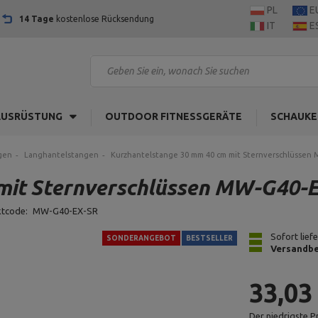
PL
E
14 Tage
kostenlose Rücksendung
IT
E
AUSRÜSTUNG
OUTDOOR FITNESSGERÄTE
SCHAUKE
gen
Langhantelstangen
Kurzhantelstange 30 mm 40 cm mit Sternverschlüssen 
mit Sternverschlüssen MW-G40-E
ktcode:
MW-G40-EX-SR
Sofort lief
SONDERANGEBOT
BESTSELLER
Versandbe
33,03
Der niedrigste P