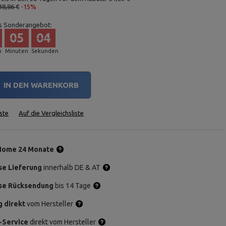
38,86 €
-15%
s Sonderangebot:
05
03
n
Minuten
Sekunden
IN DEN WARENKORB
ste
Auf die Vergleichsliste
Home 24 Monate
se Lieferung
innerhalb DE & AT
se Rücksendung
bis 14 Tage
g direkt
vom Hersteller
-Service
direkt vom Hersteller