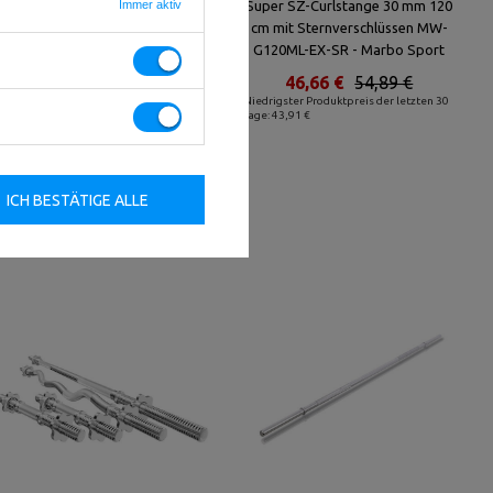
Set MWG2 | Langhantelstange
Immer aktiv
Super SZ-Curlstange 30 mm 120
198 cm + Sz-Curlstange 120 cm +
cm mit Sternverschlüssen MW-
2x Kurzhantelstange 30 mm 40
G120ML-EX-SR - Marbo Sport
cm - Marbo Sport
46,66 €
54,89 €
152,92 €
179,90 €
Niedrigster Produktpreis der letzten 30
Tage: 43,91 €
Niedrigster Produktpreis der letzten 30
Tage: 152,92 €
ICH BESTÄTIGE ALLE