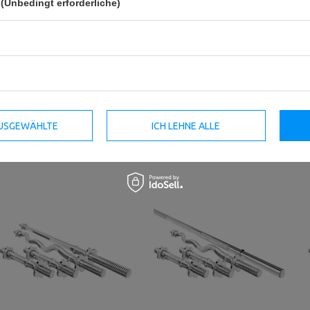
(Unbedingt erforderliche)
Verstärkte Langhantelstange mit
Set MWG4 | Langhantelstange
Sternverschlüssen 30mm 167cm
167 cm + Sz-Curlstange 120 cm +
- Marbo Sport
2x Kurzhantelstange 40 cm 30
mm - Marbo Sport
57,45 €
67,59 €
Niedrigster Produktpreis der letzten 30
135,92 €
159,90 €
Tage: 54,07 €
Niedrigster Produktpreis der letzten 30
Tage: 135,92 €
 AUSGEWÄHLTE
ICH LEHNE ALLE
Ähnliche Produkte