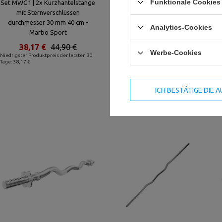
Funktionale Cookies 
Set MWG1 | 2x Kurzhantelstange
Langhantelstange 30 mm 180 cm
mit Sternverschlüssen
mit Sternverschlüssen MW-
durchmesser 30 mm 40 cm -
G180-EX-SR - Marbo Sport
Analytics-Cookies
Marbo Sport
72,16 €
84,89 €
38,17 €
44,90 €
Niedrigster Produktpreis der letzten 30
Werbe-Cookies
Tage: 67,91 €
Niedrigster Produktpreis der letzten 30
Tage: 38,17 €
ICH BESTÄTIGE DIE