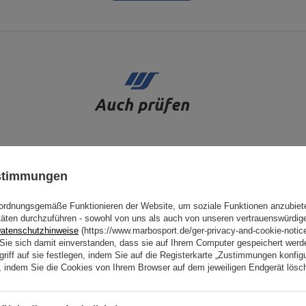
Auch prüfen
ustimmungen
ordnungsgemäße Funktionieren der Website, um soziale Funktionen anzubiet
täten durchzuführen - sowohl von uns als auch von unseren vertrauenswürdig
atenschutzhinweise
(https://www.marbosport.de/ger-privacy-and-cookie-notic
n Sie sich damit einverstanden, dass sie auf Ihrem Computer gespeichert wer
riff auf sie festlegen, indem Sie auf die Registerkarte „Zustimmungen konfigu
en, indem Sie die Cookies von Ihrem Browser auf dem jeweiligen Endgerät lösc