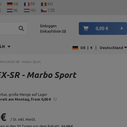
U
DE
FR
RO
S
NL
HU
CZE
Einloggen
0,00 €
Einkaufsliste
0
LN
|
DE
|
€
Deutschland
MW-G40-EX-SR - Marbo Sport
X-SR - Marbo Sport
erbar, große Menge auf Lager
reit am Montag
from 0,00 €
 €
/
St.
inkl. MwSt.
reis in den 30 Tagen vor dem Rabatt:
31,09 €