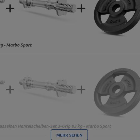
kg - Marbo Sport
sseisen Hantelscheiben-Set 3-Grip 83 kg - Marbo Sport
MEHR SEHEN