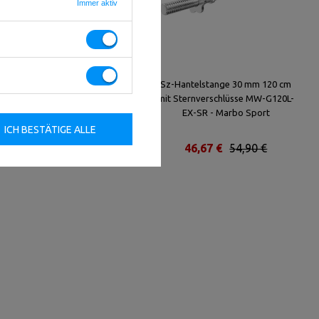
Immer aktiv
Set MWG2 | Langhantelstange
Sz-Hantelstange 30 mm 120 cm
198 cm + Sz-Curlstange 120 cm +
mit Sternverschlüsse MW-G120L-
2x Kurzhantelstange 30 mm 40
EX-SR - Marbo Sport
cm - Marbo Sport
ICH BESTÄTIGE ALLE
152,92 €
179,90 €
46,67 €
54,90 €