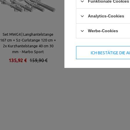
Funktionale Cookies 
Analytics-Cookies
Werbe-Cookies
Set MWG4 | Langhantelstange
Verstärkte Langhantelstange
167 cm + Sz-Curlstange 120 cm +
198cm 30mm MW-G198-EX-GL -
2x Kurzhantelstange 40 cm 30
Marbo Sport
mm - Marbo Sport
ICH BESTÄTIGE DIE
135,92 €
159,90 €
76,42 €
89,90 €