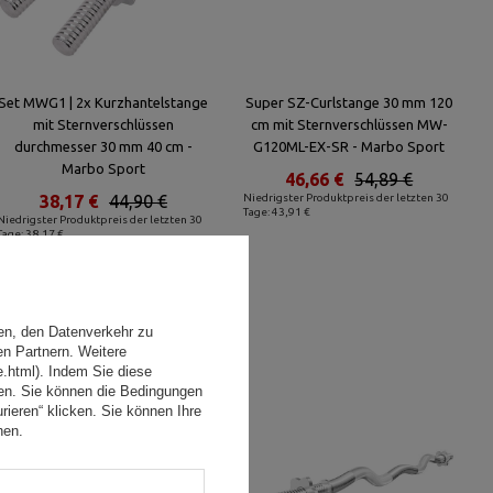
Set MWG1 | 2x Kurzhantelstange
Super SZ-Curlstange 30 mm 120
mit Sternverschlüssen
cm mit Sternverschlüssen MW-
durchmesser 30 mm 40 cm -
G120ML-EX-SR - Marbo Sport
Marbo Sport
46,66 €
54,89 €
38,17 €
44,90 €
Niedrigster Produktpreis der letzten 30
Tage: 43,91 €
Niedrigster Produktpreis der letzten 30
Tage: 38,17 €
en, den Datenverkehr zu
en Partnern. Weitere
e.html). Indem Sie diese
den. Sie können die Bedingungen
rieren“ klicken. Sie können Ihre
hen.