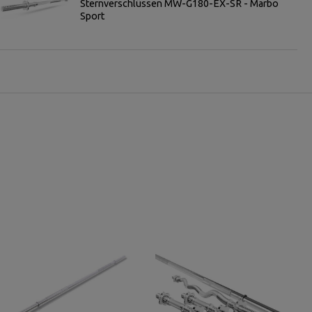
Sternverschlüssen MW-G180-EX-SR - Marbo
Sport