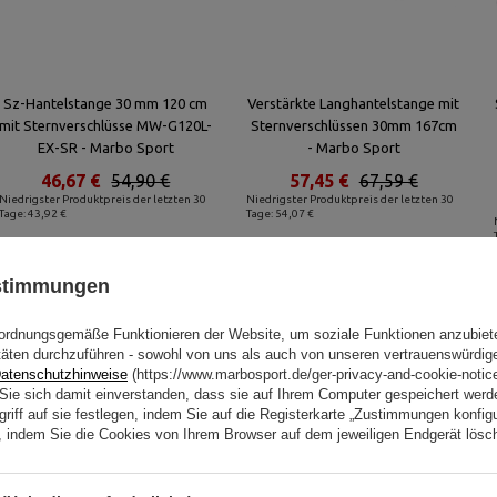
Sz-Hantelstange 30 mm 120 cm
Verstärkte Langhantelstange mit
mit Sternverschlüsse MW-G120L-
Sternverschlüssen 30mm 167cm
EX-SR - Marbo Sport
- Marbo Sport
46,67 €
54,90 €
57,45 €
67,59 €
Niedrigster Produktpreis der letzten 30
Niedrigster Produktpreis der letzten 30
Tage: 43,92 €
Tage: 54,07 €
ustimmungen
Ähnliche Produkte
ordnungsgemäße Funktionieren der Website, um soziale Funktionen anzubiet
täten durchzuführen - sowohl von uns als auch von unseren vertrauenswürdig
atenschutzhinweise
(https://www.marbosport.de/ger-privacy-and-cookie-notic
n Sie sich damit einverstanden, dass sie auf Ihrem Computer gespeichert wer
riff auf sie festlegen, indem Sie auf die Registerkarte „Zustimmungen konfigu
en, indem Sie die Cookies von Ihrem Browser auf dem jeweiligen Endgerät lösc