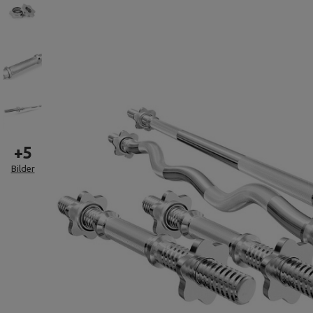
+
5
Bilder