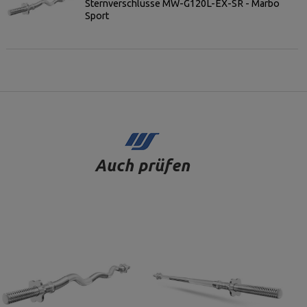
Sternverschlüsse MW-G120L-EX-SR - Marbo
Sport
Auch prüfen