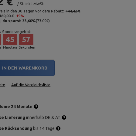
2 €
/
St.
inkl. MwSt.
reis in den 30 Tagen vor dem Rabatt:
144,42 €
169,90 €
-15%
t,
du sparst
33,60
%
(
73.09
€
)
s Sonderangebot:
45
56
n
Minuten
Sekunden
IN DEN WARENKORB
ste
Auf die Vergleichsliste
Home 24 Monate
se Lieferung
innerhalb DE & AT
se Rücksendung
bis 14 Tage