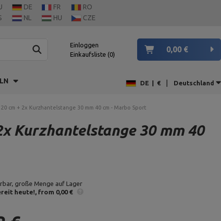
U
DE
FR
RO
S
NL
HU
CZE
Einloggen
0,00 €
Einkaufsliste
0
LN
|
DE
|
€
Deutschland
20 cm + 2x Kurzhantelstange 30 mm 40 cm - Marbo Sport
2x Kurzhantelstange 30 mm 40
erbar, große Menge auf Lager
reit heute!
from 0,00 €