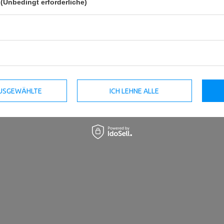
(Unbedingt erforderliche)
Super SZ-Curlstange 30 mm 120
Verstärkte Langhantelstange mit
cm mit Sternverschlüssen MW-
Sternverschlüssen 30mm 167cm
G120ML-EX-SR - Marbo Sport
- Marbo Sport
 AUSGEWÄHLTE
ICH LEHNE ALLE
46,66 €
54,89 €
57,45 €
67,59 €