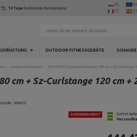
PL
E
14 Tage
kostenlose Rücksendung
IT
E
AUSRÜSTUNG
OUTDOOR FITNESSGERÄTE
SCHAUKE
gen
Langhantelstangen
Set MWG3 | Langhantelstange 180 cm + Sz-Curlstange 1
0 cm + Sz-Curlstange 120 cm + 
ktcode:
MWG3
Sofort lief
SONDERANGEBOT
Versandbe