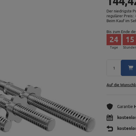
144,4
Der niedrigste P
regulärer Preis:
Beim Kauf im Se
Bis zum Ende de
24
15
Tage
Stunde
Auf die Wunschli
Garantie
kostenlo
kostenlo