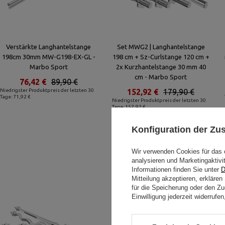
Verstärkte Langhantelstange
Set MWG2 | Langhantelstange
198cm 30mm MW-G198-EX-GL -
198 cm + Sz-Curlstange 120 cm +
Marbo Sport
2x Kurzhantelstange 30 mm 40
cm - Marbo Sport
76,42 €
89,90 €
Niedrigster Produktpreis der letzten 30
152,92 €
179,90 €
Tage: 71,92 €
Niedrigster Produktpreis der letzten 30
Tage: 152,92 €
Konfiguration der Z
Wir verwenden Cookies für das 
analysieren und Marketingaktivi
Informationen finden Sie unter
D
Mitteilung akzeptieren, erkläre
für die Speicherung oder den Zug
Einwilligung jederzeit widerruf