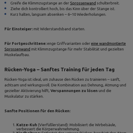
Greife die Klimmzugstange an der
Sprossenwand
schulterbreit.
Ziehe dich kontrolliert hoch, bis das Kinn über der Stange ist.
Kurz halten, langsam absenken – 6–10 Wiederholungen.
Für Einsteiger:
mit Widerstandsband starten.
Für Fortgeschrittene:
enge Griffvarianten oder
eine wandmontierte
Sprossenwand
mit Klimmzugstange für mehr Stabilität und gezielten
Muskelaufbau.
Rücken-Yoga – Sanftes Training für jeden Tag
Rücken-Yoga ist ideal, um zuhause den Rücken zu trainieren – sanft,
achtsam und wirkungsvoll. Die Kombination aus Dehnung, Atmung und
gezielter Aktivierung hilft,
Verspannungen zu lösen
und die
Muskulatur zu stärken.
Sanfte Positionen für den Rücken:
Katze-Kuh
(Vierfüßlerstand): Mobilisiert die Wirbelsäule,
verbessert die Körperwahrnehmung.
Kindhaltung
: Entlastet den unteren Rücken, beruhigt den Atem.