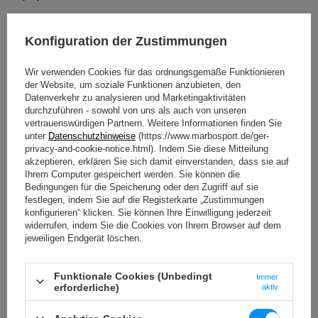
Diese Rückenübung mit
Widerstandsband
ist ideal für Frauen, die ihren
Rücken Zuhause trainieren – gezielt, effektiv und ohne Gewichte. Du
Konfiguration der Zustimmungen
aktivierst dabei die Rückenmuskulatur, stärkst Schultern und
verbesserst deine Haltung.
Wir verwenden Cookies für das ordnungsgemäße Funktionieren
der Website, um soziale Funktionen anzubieten, den
So geht’s:
Datenverkehr zu analysieren und Marketingaktivitäten
durchzuführen - sowohl von uns als auch von unseren
vertrauenswürdigen Partnern. Weitere Informationen finden Sie
Befestige das
Trainingsband
an einem festen Punkt (z. B. Türgriff).
unter
Datenschutzhinweise
(https://www.marbosport.de/ger-
Setze dich oder stelle dich stabil hin, greife beide Enden.
privacy-and-cookie-notice.html). Indem Sie diese Mitteilung
Ziehe die Arme kontrolliert zurück, Ellbogen nah am Körper.
akzeptieren, erklären Sie sich damit einverstanden, dass sie auf
Kurz halten, dann langsam lösen – 10–15 Wiederholungen.
Ihrem Computer gespeichert werden. Sie können die
Bedingungen für die Speicherung oder den Zugriff auf sie
festlegen, indem Sie auf die Registerkarte „Zustimmungen
Tipp
: Ein
Trainingsbänder-Set
mit verschiedenen Stärken macht dein
konfigurieren“ klicken. Sie können Ihre Einwilligung jederzeit
Rückentraining mit Gewichten überflüssig – ideal für zuhause.
widerrufen, indem Sie die Cookies von Ihrem Browser auf dem
jeweiligen Endgerät löschen.
Stepper-Rückenheben – Dynamik und Kraft
Funktionale Cookies (Unbedingt
Diese Rückenübung bringt Bewegung und Kraft in den unteren Rücken –
Immer
erforderliche)
aktiv
ideal für alle, die zuhause mit einfachen Hilfsmitteln trainieren möchten.